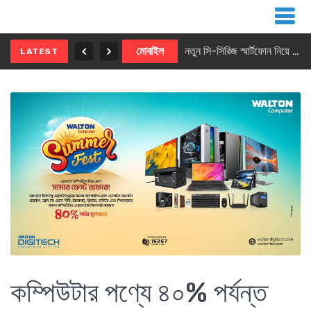
নতুন ৫জি মাস্টার ফোন আনছে ইনফিনিক্স
মোবাইল
নতুন সি-সিরিজ স্মার্টফোন নিয়ে আসছে রিয়েলমি
LATEST
কম্পিউটার পণ্যে ৪০% পর্যন্ত