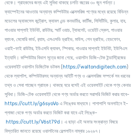
থেকে। গ্রাহকদের জন্য এই সুবিধা থাকছে চলতি বছরের ৩০ জুন পর্যন্ত।
ক্যাম্পেইনের আওতায় অন্যান্য কম্পিউটার এক্সেসরিজ পণ্যের মধ্যে রয়েছে বিভিন্ন
মডেলের অ্যাকসেস কন্ট্রোল, ক্যাবল এন্ড কনভার্টার, কার্টিজ, সিসিটিভি, কুলার, হাব,
পাওয়ার সাপ্লাই ইউনিট, রাউটার, স্মার্ট ওয়াচ, ট্যাবলেট, ওয়েইট স্কেল, পাওয়ার
ব্যাংক, মেমোরি কার্ড, র‌্যাম, এসএসডি ড্রাইভ, মাউস, পেন ড্রাইভ, হেডফোন,
ওয়াই-ফাই রাউটার, ইউএসবি ক্যাবল, স্পিকার, পাওয়ার সাপ্লাই ইউনিট, ইউপিএস
ইত্যাদি। কম্পিউটার বিভাগ সূত্রে জানা গেছে, ওয়ালটন ডিজি-টেক ইন্ডাস্ট্রিজের
ওয়েবসাইট ওয়ালটন ডিজিটেক ডটকম (
https://waltondigitech.com
)
থেকে ল্যাপটপ, কম্পিউটারসহ অন্যান্য আইটি পণ্য ও এক্সেসরিজ সম্পর্কে সব ধরনের
তথ্য ও সেবা পাচ্ছেন গ্রাাহক। থাকছে ঘরে বসেই এই ওয়েবসাইট থেকে পণ্য কেনার
সুবিধা। ডিজি-টেক ওয়েবসাইট থেকে পণ্য অর্ডার করতে সরাসরি ভিজিট করার যাবে-
https://cutt.ly/g6syoVo
এ লিঙ্কের মাধ্যমে। পাশাপাশি অনলাইনে ই-
প্লাজা থেকে পণ্য অর্ডার করতে ভিজিট করা যাবে এই লিঙ্কে-
https://cutt.ly/V6st79d
। এ ছাড়া এই অফার সংক্রান্ত বিষয়ে
বিস্তারিত জানতে রয়েছে ওয়ালটনের হেল্পলাইন নাম্বার ১৬২৬৭।