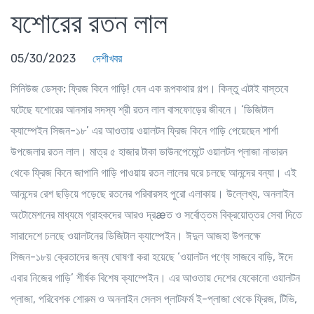
যশোরের রতন লাল
05/30/2023
দেশীখবর
সিনিউজ ডেস্ক:
ফ্রিজ কিনে গাড়ি! যেন এক রূপকথার গল্প। কিন্তু এটাই বাস্তবে
ঘটেছে যশোরের আনসার সদস্য শ্রী রতন লাল বাসফোড়ের জীবনে। ‘ডিজিটাল
ক্যাম্পেইন সিজন-১৮’ এর আওতায় ওয়ালটন ফ্রিজ কিনে গাড়ি পেয়েছেন শার্শা
উপজেলার রতন লাল। মাত্র ৫ হাজার টাকা ডাউনপেমেন্টে ওয়ালটন প্লাজা নাভারন
থেকে ফ্রিজ কিনে জাপানি গাড়ি পাওয়ায় রতন লালের ঘরে চলছে আনন্দের বন্যা। এই
আনন্দের রেশ ছড়িয়ে পড়েছে রতনের পরিবারসহ পুরো এলাকায়। উল্লেখ্য, অনলাইন
অটোমেশনের মাধ্যমে গ্রাহকদের আরও দ্রæত ও সর্বোত্তম বিক্রয়োত্তর সেবা দিতে
সারাদেশে চলছে ওয়ালটনের ডিজিটাল ক্যাম্পেইন। ঈদুল আজহা উপলক্ষে
সিজন-১৮য় ক্রেতাদের জন্য ঘোষণা করা হয়েছে ‘ওয়ালটন পণ্যে সাজবে বাড়ি, ঈদে
এবার নিজের গাড়ি’ শীর্ষক বিশেষ ক্যাম্পেইন। এর আওতায় দেশের যেকোনো ওয়ালটন
প্লাজা, পরিবেশক শোরুম ও অনলাইন সেলস প্লাটফর্ম ই-প্লাজা থেকে ফ্রিজ, টিভি,