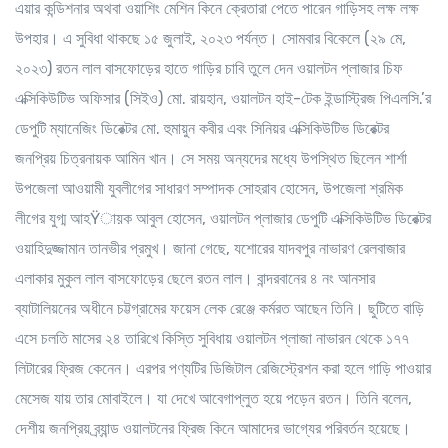
এয়ার কন্ডিশনার অথবা ওয়াশিং মেশিন কিনে ক্রেতারা পেতে পারেন গাড়িসহ লক্ষ লক্ষ
উপহার। এ সুবিধা থাকছে ১৫ জুলাই, ২০২৩ পর্যন্ত। সোমবার বিকেলে (২৯ মে,
২০২৩) রতন লাল বাসফোড়ের হাতে গাড়ির চাবি তুলে দেন ওয়ালটন প্লাজার চিফ
এক্সিকিউটিভ অফিসার (সিইও) মো. রায়হান, ওয়ালটন হাই-টেক ইন্ডাস্ট্রিজ পিএলসি.’র
ডেপুটি ম্যানেজিং ডিরেক্টর মো. হুমায়ুন কবীর এবং সিনিয়র এক্সিকিউটিভ ডিরেক্টর
জনপ্রিয় চিত্রনায়ক আমিন খান। সে সময় অন্যদের মধ্যে উপস্থিত ছিলেন শার্শা
উপজেলা আওয়ামী যুবলীগের সাধারণ সম্পাদক সোহরাব হোসেন, উপজেলা শ্রমিক
লীগের যুগ্ম আহŸায়ক আবুল হোসেন, ওয়ালটন প্লাজার ডেপুটি এক্সিকিউটিভ ডিরেক্টর
ওয়াহিদুজ্জামান তানভীর প্রমুখ। জানা গেছে, যশোরের যাদবপুর নাভারণ রেলবাজার
এলাকার মুকুল লাল বাসফোড়ের ছেলে রতন লাল। বান্দরবানের ৪ নং আনসার
ব্যাটালিয়নের অধীনে চট্টগ্রামের ফয়েস লেক রেঞ্জে কর্মরত আছেন তিনি। ছুটিতে বাড়ি
এসে চলতি মাসের ২৪ তারিখে কিস্তি সুবিধায় ওয়ালটন প্লাজা নাভারন থেকে ১৭৭
লিটারের ফ্রিজ কেনেন। এরপর পণ্যটির ডিজিটাল রেজিস্ট্রেশন করা হলে গাড়ি পাওয়ার
মেসেজ যায় তার মোবাইলে। যা দেখে আবেগাপ্লুত হয়ে পড়েন রতন। তিনি বলেন,
দেশীয় জনপ্রিয় ব্র্যান্ড ওয়ালটনের ফ্রিজ কিনে আমাদের ভাগ্যের পরিবর্তন হয়েছে।