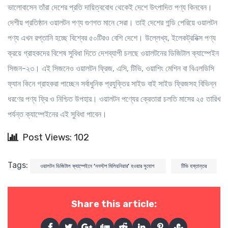
ভালোবাসেন তাঁরা দেশের প্রতি দায়িত্ববোধ থেকেই দেশে উৎপাদিত পণ্য কিনবেন।
দেশীয় প্রতিষ্ঠান ওয়ালটন পণ্য গুণগত মানে সেরা। তাই দেশের গন্ডি পেরিয়ে ওয়ালটন
পণ্য এখন রপ্তানি হচ্ছে বিশ্বের ৫০টিরও বেশি দেশে। উল্লেখ্য, ইলেকট্রনিক্স পণ্য
ক্রয়ে গ্রাহকদের বিশেষ সুবিধা দিতে দেশব্যাপী চলছে ওয়ালটনের ডিজিটাল ক্যাম্পেইন
সিজন-২৩। এই সিজনেও ওয়ালটন ফ্রিজ, এসি, টিভি, ওয়াশিং মেশিন বা বিএলডিসি
ফ্যান কিনে গ্রাহকরা পাচ্ছেন সর্বাধুনিক প্রযুক্তির সাইড বাই সাইড ফ্রিজসহ বিভিন্ন
ধরণের পণ্য ফ্রি ও নিশ্চিত উপহার। ওয়ালটন পণ্যের ক্রেতারা চলতি মাসের ২৫ তারিখ
পর্যন্ত ক্যাম্পেইনের এই সুবিধা পাবেন।
Post Views: 102
Tags:
ওয়ালটন ডিজিটাল ক্যাম্পেইনে ‘ননস্টপ মিলিয়নিয়ার’ হওয়ার সুযোগ
টিভি হস্তান্তর
Share this article: