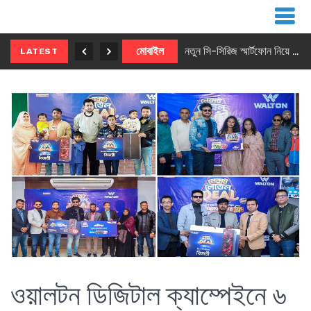
নতুন ৫জি মাস্টার ফোন আনছে ইনফিনিক্স
মোবাইল
নতুন সি-সিরিজ স্মার্টফোন নিয়ে আসছে রিয়েলমি
LATEST
ওয়ালটন ডিজিটাল ক্যাম্পেইনে ৬