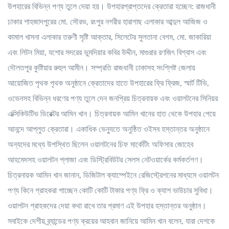
উপহারের বিভিন্ন পণ্য তুলে দেয়া হয়। উপহারপ্রাপ্তদের ক্রেতারা হচ্ছেন: রাজধানী
ঢাকার শাহজাদপুরের মো. সৌরভ, রংপুর নগরীর হারাগাছ এলাকার আব্দুল আজিজ ও
কামাল খাসনা এলাকার তরুণী সৃষ্টি আক্তার, সিলেটের সুলতানা বেগম, মো. জাকারিয়া
এবং লিটন মিয়া, যশোর সদরের ভুমদিয়ার কবির উদ্দীন, মাগুরার রণজিৎ বিশ্বাস এবং
দৌলতপুর কুষ্টিয়ার রুহুল আমীন। সম্প্রতি রাজধানী ঢাকাসহ সংশ্লিষ্ট জেলায়
আয়োজিত পৃথক পৃথক অনুষ্ঠানে ক্রেতাদের হাতে উপহারের ফ্রি ফ্রিজ, স্মার্ট টিভি,
ওভেনসহ বিভিন্ন ধরণের পণ্য তুলে দেন জনপ্রিয় চিত্রনায়ক এবং ওয়ালটনের সিনিয়র
এক্সিকিউটিভ ডিরেক্টর আমিন খান। চিত্রনায়ক আমিন খানের হাত থেকে উপহার পেয়ে
আনন্দে আপ্লুত ক্রেতারা। একাধিক ভেন্যুতে অনুষ্ঠিত ওইসব হস্তান্তর অনুষ্ঠানে
অন্যদের মধ্যে উপস্থিত ছিলেন ওয়ালটনের চিফ মার্কেটিং অফিসার জোহেব
আহমেদসহ ওয়ালটন প্লাজা এবং ডিস্ট্রিবিউটর সেলস নেটওয়ার্কের কর্মকর্তগণ।
চিত্রনায়ক আমিন খান জানান, ডিজিটাল ক্যাম্পেইনে রেজিস্ট্রেশনের মাধ্যমে ওয়ালটন
পণ্য কিনে গ্রাহকরা পাচ্ছেন কোটি কোটি টাকার পণ্য ফ্রি ও ক্যাশ ভাউচার সুবিধা।
ওয়ালটন গ্রাহকদের দেয়া কথা রাখে তার প্রমাণ এই উপহার হস্তান্তর অনুষ্ঠান।
সবাইকে দেশীয় ব্র্যান্ডের পণ্য ক্রয়ের আহবান জানিয়ে আমিন খান বলেন, যারা দেশকে