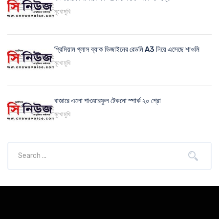
মুখোমুখি
প্রিমিয়াম গ্লাস ব্যাক ডিজাইনের রেডমি A3 নিয়ে এসেছে শাওমি
মুখোমুখি
বাজারে এলো পাওয়ারফুল টেকনো স্পার্ক ২০ প্রো
মুখোমুখি