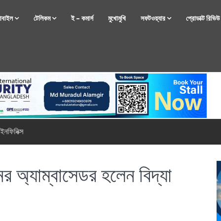
োবাইল
টেলিকম
ই – কমার্স
মুখোমুখি
সফটওয়্যার
প্রোডাক্ট রিভি
্টফোন নিয়ে আসছে রিয়েলমি
র অ্যাম্বাসেডর হলেন বিদ্যা