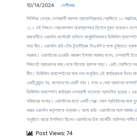
10/14/2024
দেশীখবর
সিনিউজ ডেস্ক:
দেশব্যাপী ব্যাপক গ্রাহকপ্রিয়তার প্রেক্ষিতে ১০ অক্টো
২১। এই সিজনে প্রোমোশনাল অ্যাম্বাসেডর হিসেবে যুক্ত হয়েছেন দেশের 
রাজধানীতে ওয়ালটন কর্পোরেট অফিসে আনুষ্ঠানিকভাবে ডিজিটাল ক্যাম্পেইন
সাহা মীম। ওয়ালটন হাই-টেক ইন্ডাস্ট্রিজ পিএলসি’র পক্ষে চুক্তিতে স্বাক
সরকার। ওয়ালটনের এএমডি নজরুল ইসলাম সরকার বলেন, দেশব্যাপী ইতোমধ
সিজনেই গ্রাহকদের কাছ থেকে মিলেছে ব্যাপক সাড়া। এরই প্রেক্ষিতে শু
মীম। ডিজিটাল ক্যাম্পেইনের সঙ্গে তার সংযুক্তি এই কার্যক্রমকে ভিন্ন মাত
একটি ব্র্র্যান্ড নয়, বাংলাদেশের একটি গর্বও। পণ্য ও সেবা প্রদানের প
ডিজিটাল ক্যাম্পেইন কার্যক্রম দেশব্যাপী অত্যন্ত প্রশংসিত হয়েছে। 
পরিবারের সংসার। ওয়ালটনের মতো একটি গেøাবাল প্রতিষ্ঠানের সঙ্গে যুক
করায় ওয়ালটন কর্তৃপক্ষকে ধন্যবাদ। আশা করি- ওয়ালটনের সঙ্গে আমার এই
অনুষ্ঠানে আরো উপস্থিত ছিলেন ওয়ালটনের চিফ মার্কেটিং অফিসার গালীব 
Post Views: 74