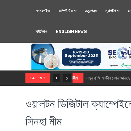
হোম পেইজ
কম্পিউটেক
নতুনপন্য
ল্যাপটপ
ম
স্টার্টআপ
ENGLISH NEWS
মোবাইল
নতুন সি-সিরিজ স্মার
LATEST
ওয়ালটন ডিজিটাল ক্যাম্পেইনে
সিনহা মীম