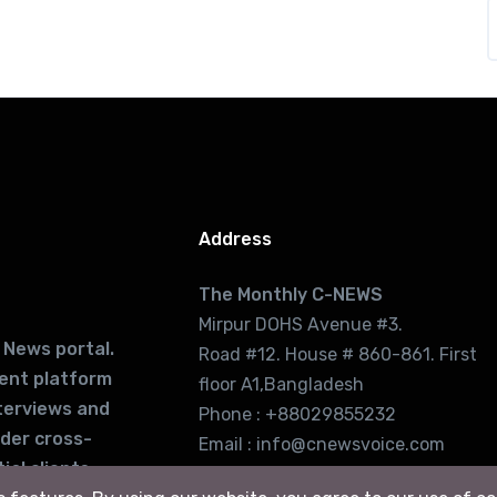
Address
The Monthly C-NEWS
Mirpur DOHS Avenue #3.
 News portal.
Road #12. House # 860-861. First
lent platform
floor A1,Bangladesh
terviews and
Phone : +88029855232
ider cross-
Email : info@cnewsvoice.com
ial clients
cnewsvoice2002@gmail.com