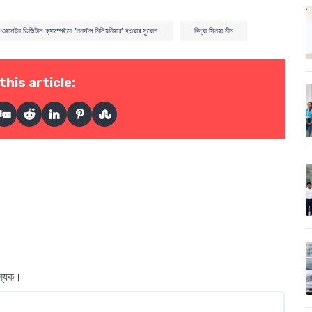
ওয়ালটন ডিজিটাল ক্যাম্পেইনে ‘ননস্টপ মিলিয়নিয়ার’ হওয়ার সুযোগ
বিদ্যা সিনহা মীম
this article:
বশ্যক।