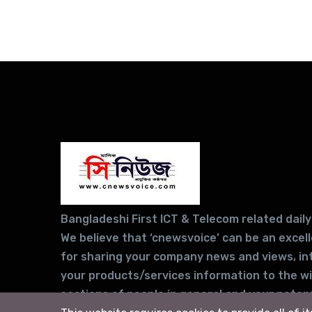
Bangladeshi First ICT & Telecom related daily
We believe that ‘cnewsvoice’ can be an excel
for sharing your company news and views, in
your products/services information to the w
sections of people in general and your potent