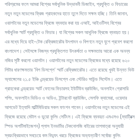
পরিশ্রমের ফলে আমরা বিশ্বের সর্বাধুনিক উদ্ভাবনী ডিজাইন, প্রযুক্তি ও ফিচারের
নতুন নতুন মডেলের ফ্রিজ গ্রাহকদের হাতে তুলে দিতে সক্ষম হচ্ছি। তিনি জানান,
ওয়ালটনের নতুন মডেলের ফ্রিজে ব্যবহার করা হয় এআই, আইওটিসহ বিশ্বের
সর্বাধুনিক স্মার্ট প্রযুক্তি ও ফিচার। যা বিশ্বের সকল আধুনিক ফ্রিজে ব্যবহৃত হয়।
এর মধ্যে দিয়ে হাই-টেক রেফ্রিজারেটর উৎপাদন ও বিপণনে নতুন যুগে প্রবেশ করলো
বাংলাদেশ। সেইসঙ্গে নিজস্ব প্রযুক্তিগত উৎকর্ষতা ও সক্ষমতায় আরো এক অনন্য
নজির সৃষ্টি করলো ওয়ালটন। ওয়ালটনের নতুন মডেলের ফ্রিজের মধ্যে রয়েছে ৬২০
লিটার ধারণক্ষমতার ‘বিগ ডিসপ্লে’ স্মার্ট রেফ্রিজারেটর। এতে রয়েছে খুবই উন্নত ভিউ
অ্যাঙ্গেলের ২১.৫ ইঞ্চি এন্ড্রয়েড ডিসপ্লে এবং স্টেরিও সাউন্ড সিস্টেম। এতে
গ্রাহকেরা এন্ড্রয়েড স্মার্ট ফোনের ফিচারসহ ইউটিউব ব্রাউজিং, অনলাইন গ্রোসারি
শপিং, অফলাইন ভিডিও ও অডিও, ইন্টারনেট ব্রাউজিং, সেলফি ক্যামেরা, ওয়েদার
আপডেট ইত্যাদি মাল্টিমিডিয়ার সকল ফাংশন পাবেন। ওয়ালটনের নতুন মডেলের এই
ফ্রিজে রয়েছে মেটাল ও ডুয়ো কুলিং সেটিংস। এই ফ্রিজে ব্যবহৃত এমএসও (ম্যাট্রিক্স
স্পিড অপটিমাইজেশন) প্লাস ইনভার্টার টেকনোলজি বাইরের তাপমাত্রা অনুযায়ী
স্বয়ংক্রিয়ভাবে সবচেয়ে কম বিদ্যুৎ খরচে ফ্রিজের অভ্যন্তরীণ সর্বোচ্চ কুলিং