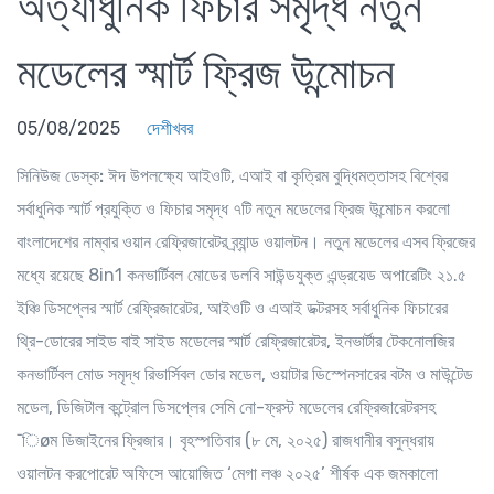
অত্যাধুনিক ফিচার সমৃদ্ধ নতুন
মডেলের স্মার্ট ফ্রিজ উন্মোচন
05/08/2025
দেশীখবর
সিনিউজ ডেস্ক:
ঈদ উপলক্ষ্যে আইওটি, এআই বা কৃত্রিম বুদ্ধিমত্তাসহ বিশ্বের
সর্বাধুনিক স্মার্ট প্রযুক্তি ও ফিচার সমৃদ্ধ ৭টি নতুন মডেলের ফ্রিজ উন্মোচন করলো
বাংলাদেশের নাম্বার ওয়ান রেফ্রিজারেটর ব্র্যান্ড ওয়ালটন। নতুন মডেলের এসব ফ্রিজের
মধ্যে রয়েছে 8in1 কনভার্টিবল মোডের ডলবি সাউন্ডযুক্ত এন্ড্রয়েড অপারেটিং ২১.৫
ইঞ্চি ডিসপ্লের স্মার্ট রেফ্রিজারেটর, আইওটি ও এআই ডক্টরসহ সর্বাধুনিক ফিচারের
থ্রি-ডোরের সাইড বাই সাইড মডেলের স্মার্ট রেফ্রিজারেটর, ইনভার্টার টেকনোলজির
কনভার্টিবল মোড সমৃদ্ধ রিভার্সিবল ডোর মডেল, ওয়াটার ডিস্পেনসারের বটম ও মাউন্টেড
মডেল, ডিজিটাল কন্ট্রোল ডিসপ্লের সেমি নো-ফ্রস্ট মডেলের রেফ্রিজারেটরসহ
¯িøম ডিজাইনের ফ্রিজার। বৃহস্পতিবার (৮ মে, ২০২৫) রাজধানীর বসুন্ধরায়
ওয়ালটন করপোরেট অফিসে আয়োজিত ‘মেগা লঞ্চ ২০২৫’ শীর্ষক এক জমকালো