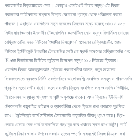
প্রয়োজনীয় বিক্রয়োত্তর সেবা। এছাড়াও এআইওটি ফিচার সমৃদ্ধ এই ফ্রিজ
গ্রাহকেরা স্মার্টফোনের মাধ্যমে বিশ্বের যেকোনো প্রান্ত থেকে পরিচালনা করতে
পারবেন। এছাড়াও ওয়ালটনের নতুন মডেলের ফ্রিজের মধ্যে রয়েছে ৩৪৩ ও ৩০৮
লিটার ধারণক্ষমতার ইনভার্টার টেকনোলজির কনভার্টিবল মোড সমৃদ্ধ রিভার্সিবল ডোরের
রেফ্রিজারেটর, ২৬৮ লিটারের ‘ওয়াটার ডিসপেন্সার’ মডেলের রেফ্রিজারেটর, ৩৪৮
লিটারের ইন্টেলিজেন্ট ইনভার্টার টেকনোজির সেমি নো ফ্রস্ট মডেলের রেফ্রিজারেটর এবং
¯িøম ডিজাইনের ডিজিটার কন্ট্রোল ডিসপ্লে সমৃদ্ধ ২১০ লিটারের ফ্রিজার।
ওয়ালটন ফ্রিজ আরঅ্যান্ডআই সেন্টারের প্রকৌশলীরা জানান, নতুন মডেলের
ফ্রিজগুলোতে ব্যবহৃত নির্দিষ্ট তরঙ্গদৈর্ঘ্যরে আলোকরশ্মি সংরক্ষিত ফলমূল ও শাক-সবজি
প্রকৃতির মতো সজীব রাখে। ফলে ওয়ালটন ফ্রিজে সংরক্ষিত ফল ও সবজির ভিটামিন,
মিনারেলসহ অন্যান্য খাদ্যগুণ ও পুষ্টি অক্ষুণœ থাকে। এসব ফ্রিজের ইউভি-সি
টেকনোলজি বায়ুবাহিত ভাইরাস ও ব্যাকটেরিয়া থেকে ফ্রিজে রাখা খাবারকে সুরক্ষিত
রাখে। ইন্টেলিজেন্ট জার্ম টার্মিনেটর টেকনোলজি বায়ুবাহিত জীবাণু ধ্বংস করে। থ্রি-
লেয়ার ওডোর সেফ গার্ড অনাকাক্ষিত গন্ধ দূর করে খাবারের স্বাদ রাখে অটুট। স্মার্ট
কন্ট্রোল ফিচার থাকায় উপরের দরজায় হাতের স্পর্শের মাধ্যমেই ফ্রিজ নিয়ন্ত্রণ করা