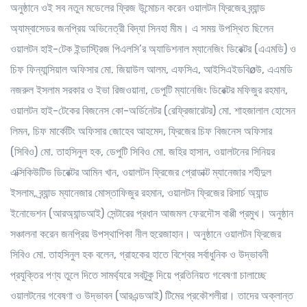
অনুষ্ঠানে ওই সব নতুন মডেলের ফ্রিজ উন্মোচন করেন ওয়ালটন ফ্রিজের ব্র্যান্ড
অ্যাম্বাসেডর জনপ্রিয় অভিনেত্রী বিদ্যা সিনহা মীম। এ সময় উপস্থিত ছিলেন
ওয়ালটন হাই-টেক ইন্ডাস্ট্রিজ পিএলসি’র অ্যাডিশনাল ম্যানেজিং ডিরেক্টর (এএমডি) ও
চিফ ফিন্যান্সিয়াল অফিসার মো. জিয়াউল আলম, এফসিএ, আইসিএইডবিøউ, এএমডি
নজরুল ইসলাম সরকার ও ইভা রিজওয়ানা, ডেপুটি ম্যানেজিং ডিরেক্টর মফিজুর রহমান,
ওয়ালটন হাই-টেকের বিজনেস কো-অর্ডিনেটর (রেফ্রিজারেটর) মো. শাহজালাল হোসেন
লিমন, চিফ মার্কেটিং অফিসার জোহেব আহমেদ, ফ্রিজের চিফ বিজনেস অফিসার
(সিবিও) মো. তাহসিনুল হক, ডেপুটি সিবিও মো. জহির হাসান, ওয়ালটনের সিনিয়র
এক্সিকিউটিভ ডিরেক্টর আমিন খান, ওয়ালটন ফ্রিজের প্রোডাক্ট ম্যানেজার শহীদুল
ইসলাম, ব্র্যান্ড ম্যানেজার মোস্তাফিজুর রহমান, ওয়ালটন ফ্রিজের রিসার্চ অ্যান্ড
ইনোভেশন (আরঅ্যান্ডআই) সেন্টারের প্রধান আজমল ফেরদৌস বাপ্পী প্রমুখ। অনুষ্ঠান
সঞ্চালনা করেন জনপ্রিয় উপস্থাপিকা নীল হুরেজাহান। অনুষ্ঠানে ওয়ালটন ফ্রিজের
সিবিও মো. তাহসিনুল হক বলেন, গ্রাহকের হাতে বিশ্বের সর্বাধুনিক ও উদ্ভাবনী
প্রযুক্তির পণ্য তুলে দিতে সামর্থ্যরে সবটুকু দিয়ে প্রতিনিয়ত গবেষণা চালাচ্ছে
ওয়ালটনের গবেষণা ও উদ্ভাবন (আরএন্ডআই) টিমের প্রকৌশলীরা। তাদের অক্লান্ত