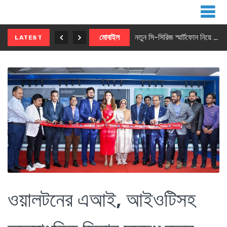
নতুন ৫জি মাস্টার ফোন আনছে ইনফিনিক্স
মোবাইল
নতুন সি-সিরিজ স্মার্টফোন নিয়ে আসছে রিয়েলমি
LATEST
ওয়ালটনের এআই, আইওটিসহ