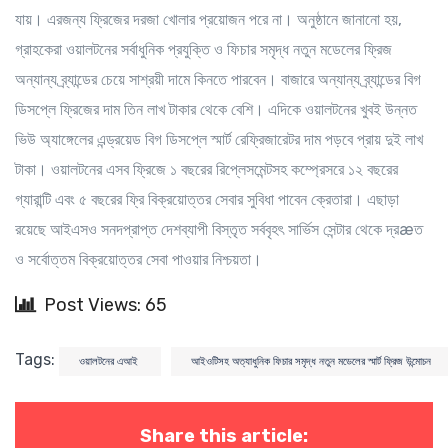
যায়। এরজন্য ফ্রিজের দরজা খোলার প্রয়োজন পরে না। অনুষ্ঠানে জানানো হয়,
গ্রাহকেরা ওয়ালটনের সর্বাধুনিক প্রযুক্তি ও ফিচার সমৃদ্ধ নতুন মডেলের ফ্রিজ
অন্যান্য ব্র্যান্ডের চেয়ে সাশ্রয়ী দামে কিনতে পারবেন। বাজারে অন্যান্য ব্র্যান্ডের বিগ
ডিসপ্লে ফ্রিজের দাম তিন লাখ টাকার থেকে বেশি। এদিকে ওয়ালটনের খুবই উন্নত
ভিউ অ্যাঙ্গেলের এন্ড্রয়েড বিগ ডিসপ্লে স্মার্ট রেফ্রিজারেটর দাম পড়বে প্রায় দুই লাখ
টাকা। ওয়ালটনের এসব ফ্রিজে ১ বছরের রিপ্লেসমেন্টসহ কম্প্রেসরে ১২ বছরের
গ্যারান্টি এবং ৫ বছরের ফ্রি বিক্রয়োত্তর সেবার সুবিধা পাবেন ক্রেতারা। এছাড়া
রয়েছে আইএসও সনদপ্রাপ্ত দেশব্যাপী বিস্তৃত সর্ববৃহৎ সার্ভিস সেন্টার থেকে দ্রæত
ও সর্বোত্তম বিক্রয়োত্তর সেবা পাওয়ার নিশ্চয়তা।
Post Views: 65
Tags:
ওয়ালটনের এআই
আইওটিসহ অত্যাধুনিক ফিচার সমৃদ্ধ নতুন মডেলের স্মার্ট ফ্রিজ উন্মোচন
Share this article: