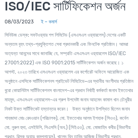
ISO/IEC সার্টিফিকেশন অর্জন
08/03/2023
ই – কমার্স
সি
নিউজ ডেস্ক:
সফটওয়্যার শপ লিমিটেড (এসএসএল ওয়্যারলেস) দেশের একটি
অন্যতম বৃহৎ তথ্য-প্রযুক্তিগত সেবা প্রদানকারী এবং ফিনটেক প্রতিষ্ঠান। আমরা
অত্যন্ত আনন্দের সাথে জানাচ্ছি যে, সম্প্রতি এসএসএল ওয়্যারলেস ISO/IEC
27001:2022) এবং ISO 9001:2015 সার্টিফিকেশন অর্জন করেছে। ১
আগস্ট, ২০২৩ তারিখে এসএসএল ওয়্যারলেস এর কর্পোরেট অফিসে আয়োজিত এক
অনুষ্ঠানে
এসসিকে সার্টিফিকেশনস প্রাইভেট লিমিটেডে
-
এর স্থানীয় অংশীদার প্রতিষ্ঠান
বুরো কোয়ালিটাস সার্টিফিকেশনস বাংলাদেশ
-এর প্রধান নির্বাহী কর্মকর্তা
জনাব ইফতেখার
মাহমুদ
, এসএসএল ওয়্যারলেস-এর গ্রুপ উপদেষ্টা
জনাব আহমেদ কামাল খান চৌধুরী
র
নিকট উক্ত সার্টিফিকেট হস্তান্তর করেন। উক্ত অনুষ্ঠানে উপস্থিত ছিলেন জনাব
শাহজাদা মোঃ রেদওয়ান (পরিচালক), মো. ইফতেখার আলম ইশহাক (সিওও), কর্নেল
মো. নুরুল হুদা, এসইউপি, পিএসসি (অব.) (সিইএও), মো. মোজাহিদ কবীর (বিভাগীয়
প্রধান, রিস্ক অ্যান্ড কমপ্লায়েন্স), খালেদ বিন তাবিব আজিজ (বিভাগীয় প্রধান,