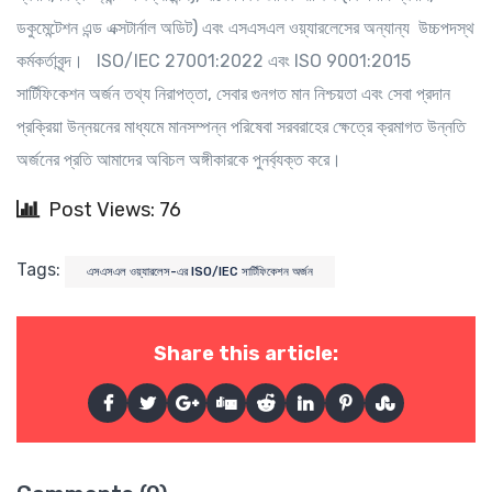
ডকুমেন্টেশন এন্ড এক্সটার্নাল অডিট) এবং এসএসএল ওয়্যারলেসের অন্যান্য উচ্চপদস্থ
কর্মকর্তাবৃন্দ। ISO/IEC 27001:2022 এবং ISO 9001:2015
সার্টিফিকেশন অর্জন তথ্য নিরাপত্তা, সেবার গুনগত মান নিশ্চয়তা এবং সেবা প্রদান
প্রক্রিয়া উন্নয়নের মাধ্যমে মানসম্পন্ন পরিষেবা সরবরাহের ক্ষেত্রে ক্রমাগত উন্নতি
অর্জনের প্রতি আমাদের অবিচল অঙ্গীকারকে পুনর্ব্যক্ত করে।
Post Views: 76
Tags:
এসএসএল ওয়্যারলেস-এর ISO/IEC সার্টিফিকেশন অর্জন
Share this article: