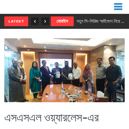
নতুন ৫জি মাস্টার ফোন আনছে ইনফিনিক্স
মোবাইল
নতুন সি-সিরিজ স্মার্টফোন নিয়ে আসছে রিয়েলমি
LATEST
এসএসএল ওয়্যারলেস-এর