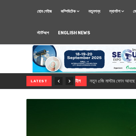
হোম পেইজ
কম্পিউটেক
নতুনপন্য
ল্যাপটপ
ম
স্টার্টআপ
ENGLISH NEWS
মোবাইল
নতুন সি-সিরিজ স্মার
LATEST