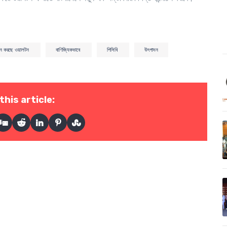
াদন করছে ওয়ালটন
বাণিজ্যিকভাবে
পিসিবি
উৎপাদন
this article: