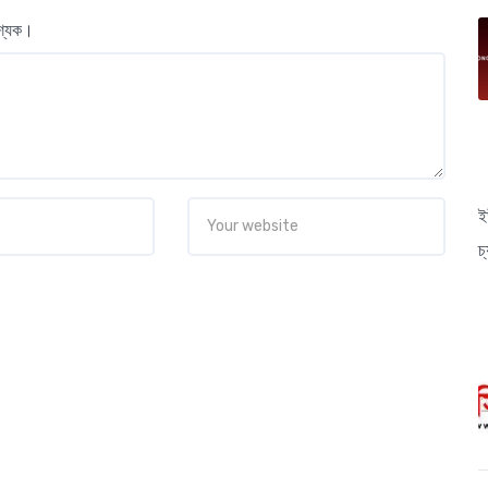
বশ্যক।
ই
চ