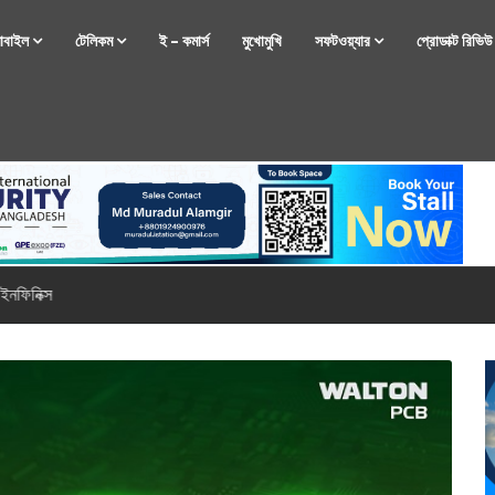
োবাইল
টেলিকম
ই – কমার্স
মুখোমুখি
সফটওয়্যার
প্রোডাক্ট রিভি
্টফোন নিয়ে আসছে রিয়েলমি