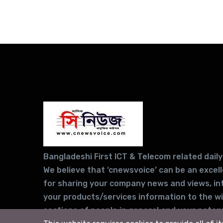
Bangladeshi First ICT & Telecom related daily
We believe that ‘cnewsvoice’ can be an excel
for sharing your company news and views, in
your products/services information to the w
sections of people in general and your potent