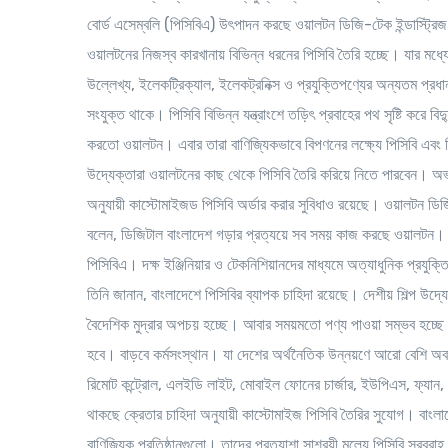
বোর্ড এসেম্বলি (পিসিবিএ) উৎপাদন করছে ওয়ালটন ডিজি-টেক ইন্ডাস্ট্রি
ওয়ালটনের নিজস্ব কারখানায় বিভিন্ন ধরনের পিসিবি তৈরি হচ্ছে। যার মধ্য
উল্লেখ্য, ইলেকট্রিক্যাল, ইলেকট্রনিক্স ও প্রযুক্তিপণ্যের অন্যতম প্রধান
সংযুক্ত থাকে। পিসিবি বিভিন্ন যন্ত্রাংশে তড়িৎ প্রবাহের পথ সৃষ্টি করে বি
করতো ওয়ালটন। এবার তারা বাণিজ্যিকভাবে বিপণনের লক্ষ্যে পিসিবি এবং 
উদ্যেক্তারা ওয়ালটনের কাছ থেকে পিসিবি তৈরি করিয়ে নিতে পারবেন। অভ্য
অনুযায়ী কাস্টোমাইজড পিসিবি অর্ডার করার সুবিধাও রয়েছে। ওয়ালটন ডিজি
বলেন, ডিজিটাল বাংলাদেশ গড়ার প্রত্যয়ে সব সময় কাজ করছে ওয়ালটন। সে ল
পিসিবিএ। দক্ষ ইঞ্জিনিয়ার ও টেকনিশিয়ানদের মাধ্যমে অত্যাধুনিক প্রযু
তিনি জানান, বাংলাদেশে পিসিবির ব্যাপক চাহিদা রয়েছে। দেশীয় শিল্প উদ্
বৈদেশিক মুদ্রার অপচয় হচ্ছে। আবার সময়মতো পণ্য পাওয়া সম্ভব হচ্ছে ন
হবে। বাড়বে কর্মসংস্থান। যা দেশের অর্থনৈতিক উন্নয়ণে আরো বেশি অব
রিমোট কন্ট্রোল, এলইডি লাইট, মোবাইল ফোনের চার্জার, ইউপিএস, ফ্যান,
থাকছে ক্রেতার চাহিদা অনুযায়ী কাস্টোমাইজ পিসিবি তৈরির সুযোগ। বাংল
বাণিজ্যিক প্রতিষ্ঠানগুলো। তাদের প্রত্যাশা সাশ্রয়ী মূল্যে পিসিবি সর