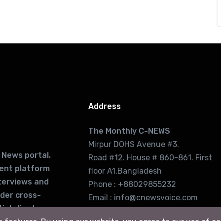
Address
The Monthly C-NEWS
Mirpur DOHS Avenue #3.
 News portal.
Road #12. House # 860-861. First
lent platform
floor A1,Bangladesh
terviews and
Phone : +88029855232
ider cross-
Email : info@cnewsvoice.com
ial clients
cnewsvoice2002@gmail.com