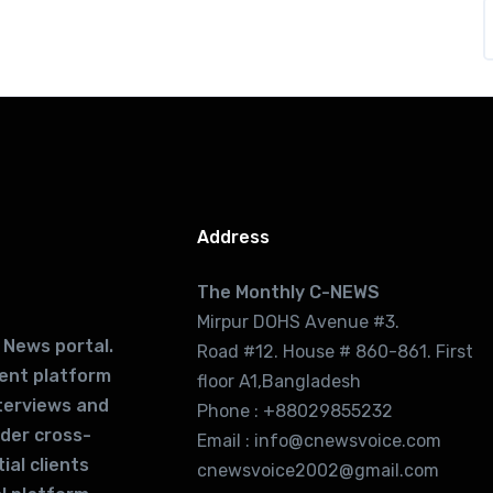
Address
The Monthly C-NEWS
Mirpur DOHS Avenue #3.
 News portal.
Road #12. House # 860-861. First
lent platform
floor A1,Bangladesh
terviews and
Phone : +88029855232
ider cross-
Email : info@cnewsvoice.com
ial clients
cnewsvoice2002@gmail.com