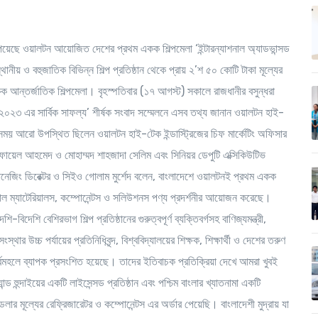
 পেয়েছে ওয়ালটন আয়োজিত দেশের প্রথম একক শিল্পমেলা ‘ইন্টারন্যাশনাল অ্যাডভান্সড
ীয় ও বহুজাতিক বিভিন্ন শিল্প প্রতিষ্ঠান থেকে প্রায় ২’শ ৫০ কোটি টাকা মূল্যের
ন্তর্জাতিক শিল্পমেলা। বৃহস্পতিবার (১৭ আগস্ট) সকালে রাজধানীর বসুন্ধরা
৩ এর সার্বিক সাফল্য’ শীর্ষক সংবাদ সম্মেলনে এসব তথ্য জানান ওয়ালটন হাই-
 এসময় আরো উপস্থিত ছিলেন ওয়ালটন হাই-টেক ইন্ডাস্ট্রিজের চিফ মার্কেটিং অফিসার
োফায়েল আহমেদ ও মোহাম্মদ শাহজাদা সেলিম এবং সিনিয়র ডেপুটি এক্সিকিউটিভ
নেজিং ডিরেক্টর ও সিইও গোলাম মুর্শেদ বলেন, বাংলাদেশে ওয়ালটনই প্রথম একক
িয়াল ম্যাটেরিয়ালস, কম্পোনেন্টস ও সলিউশনস পণ্য প্রদর্শনীর আয়োজন করেছে।
শি বেশিরভাগ শিল্প প্রতিষ্ঠানের গুরুত্বপূর্ণ ব্যক্তিবর্গসহ বাণিজ্যমন্ত্রী,
ংস্থার উচ্চ পর্যায়ের প্রতিনিধিবৃন্দ, বিশ্ববিদ্যালয়ের শিক্ষক, শিক্ষার্থী ও দেশের তরুণ
্বমহলে ব্যাপক প্রসংশিত হয়েছে। তাদের ইতিবাচক প্রতিক্রিয়া দেখে আমরা খুবই
ড হুন্দাইয়ের একটি লাইসেন্সড প্রতিষ্ঠান এবং পশ্চিম বাংলার খ্যাতনামা একটি
 ডলার মূল্যের রেফ্রিজারেটর ও কম্পোনেন্টস এর অর্ডার পেয়েছি। বাংলাদেশী মুদ্রায় যা