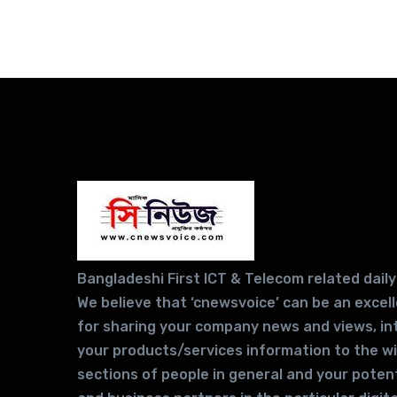
Bangladeshi First ICT & Telecom related daily
We believe that ‘cnewsvoice’ can be an excel
for sharing your company news and views, in
your products/services information to the w
sections of people in general and your potent