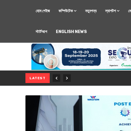
হোম পেইজ
কম্পিউটেক
নতুনপন্য
ল্যাপটপ
ম
স্টার্টআপ
ENGLISH NEWS
মোবাইল
নতুন সি-সিরিজ স্মার
LATEST