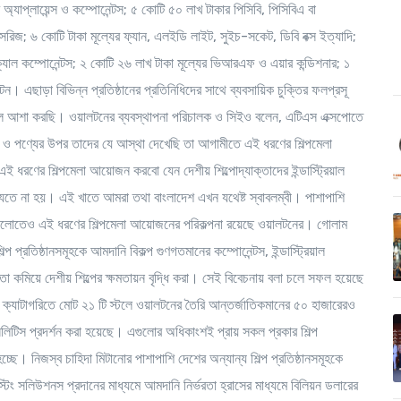
যাপ্লায়েন্স ও কম্পোনেন্টস; ৫ কোটি ৫০ লাখ টাকার পিসিবি, পিসিবিএ বা
সরিজ; ৬ কোটি টাকা মূল্যের ফ্যান, এলইডি লাইট, সুইচ-সকেট, ডিবি বক্স ইত্যাদি;
ক্যাল কম্পোনেন্টস; ২ কোটি ২৬ লাখ টাকা মূল্যের ভিআরএফ ও এয়ার কন্ডিশনার; ১
ন। এছাড়া বিভিন্ন প্রতিষ্ঠানের প্রতিনিধিদের সাথে ব্যবসায়িক চুক্তির ফলপ্রসূ
 আশা করছি। ওয়ালটনের ব্যবস্থাপনা পরিচালক ও সিইও বলেন, এটিএস এক্সপোতে
ন্ড ও পণ্যের উপর তাদের যে আস্থা দেখেছি তা আগামীতে এই ধরণের শিল্পমেলা
ণের শিল্পমেলা আয়োজন করবো যেন দেশীয় শিল্পোদ্যাক্তাদের ইন্ডাস্ট্রিয়াল
যেতে না হয়। এই খাতে আমরা তথা বাংলাদেশ এখন যথেষ্ট স্বাবলম্বী। পাশাপাশি
 দেশগুলোতেও এই ধরণের শিল্পমেলা আয়োজনের পরিকল্পনা রয়েছে ওয়ালটনের। গোলাম
প্রতিষ্ঠানসমূহকে আমদানি বিকল্প গুণগতমানের কম্পোনেন্টস, ইন্ডাস্ট্রিয়াল
রতা কমিয়ে দেশীয় শিল্পের ক্ষমতায়ন বৃদ্ধি করা। সেই বিবেচনায় বলা চলে সফল হয়েছে
 ক্যাটাগরিতে মোট ২১ টি স্টলে ওয়ালটনের তৈরি আন্তর্জাতিকমানের ৫০ হাজারেরও
্যাসিলিটিস প্রদর্শন করা হয়েছে। এগুলোর অধিকাংশই প্রায় সকল প্রকার শিল্প
 হচ্ছে। নিজস্ব চাহিদা মিটানোর পাশাপাশি দেশের অন্যান্য শিল্প প্রতিষ্ঠানসমূহকে
েস্টিং সলিউশনস প্রদানের মাধ্যমে আমদানি নির্ভরতা হ্রাসের মাধ্যমে বিলিয়ন ডলারের