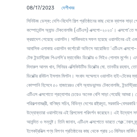
08/17/2023
দেশীখবর
সি
নিউজ ডেস্ক:
দেশি-বিদেশি শিল্প প্রতিষ্ঠানের কাছ থেকে ব্যাপক সাড়া
কম্পোনেন্টস অ্যান্ড টেকনোলজি (এটিএস) এক্সপো-২০২৩’। এক্সপো’তে স্থান
ক্রয়াদেশ পেয়েছে ওয়ালটন। সার্বিকভাবে সফল হয়েছে ওয়ালটনের এই একক আ
আবাসিক এলাকায় ওয়ালটন কর্পোরেট অফিসে আয়োজিত ‘এটিএস এক্সপো-২০২
টেক ইন্ডাস্ট্রিজ পিএলসি’র ম্যানেজিং ডিরেক্টর ও সিইও গোলাম মুর্শেদ।
দিদারুল আলম খান, সিনিয়র এক্সিকিউটিভ ডিরেক্টর মো. তানভীর রহমান, ত
ডিরেক্টর রবিউল ইসলাম মিলটন। সংবাদ সম্মেলনে ওয়ালটন হাই-টেকের ম্যা
কোম্পানি হিসেবে ৫০ হাজারেরও বেশি অ্যাডভান্সড টেকনোলজি, ইন্ডাস্ট্র
এটিএস এক্সপোতে প্রত্যাশার চেয়েও অনেক বেশি সাড়া পেয়েছি আমরা। দেশি-বিদে
পরিকল্পনামন্ত্রী, বাণিজ্য সচিব, বিভিন্ন দেশের রাষ্ট্রদূত, সরকারি-বেসরকারি স
উদ্যোক্তারা ওয়ালটনের এই শিল্পমেলা পরিদর্শন করেছেন। এই উদ্যোগ সর
আনন্দিত ও সন্তুষ্ট। তিনি জানান, এটিএস এক্সপোতে ভারতে গেøাবাল ব্র্যান্
ইলেকট্রনিক্স পণ্য বিপণন প্রতিষ্ঠানের কাছ থেকে প্রায় ১৩ মিলিয়ন মার্কিন