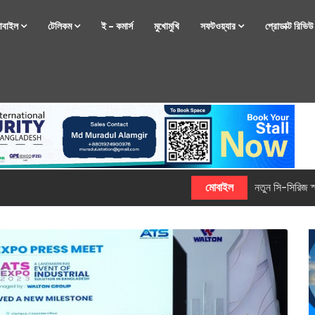
োবাইল
টেলিকম
ই – কমার্স
মুখোমুখি
সফটওয়্যার
প্রোডাক্ট রিভি
্টফোন নিয়ে আসছে রিয়েলমি