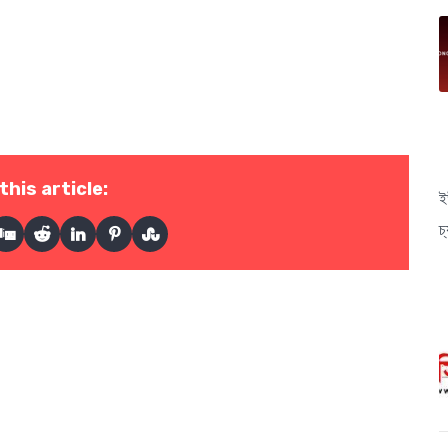
।
this article:
ই
চ