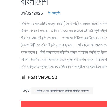
বাংলাদেশ
01/02/2023
ই গভর্নেস
সিনিউজ ডেস্ক:
জাতীয় রাজস্ব বোর্ড (এন বি আর) এবছরেও মেটলাইফ বাং
হিসাবে নামকরণ করেছে। এ নিয়ে ১২তম বছরের মতো এই মর্যাদাপূর্ণ স্বী
শীর্ষ করদাতার স্বীকৃতি পেয়েছে। দেশের অর্থনীতিতে কর হিসেবে ২৮১ ক
(কোম্পানি)”-তে এই স্বীকৃতি দেওয়া হয়েছে। মেটলাইফ বাংলাদেশের পক্ষে 
গ্রহণ করেন। শীর্ষ করদাতাদের স্বীকৃতি প্রদান অনুষ্ঠানে উপস্থিত ছিলেন 
ফাতিমা ইয়াসমিন; এবং সিনিয়র সচিব,অভ্যন্তরীণ সম্পদ বিভাগ ও এনবিআ
বেশি ব্যক্তিগত গ্রাহক এবং ৮০০ টিরও বেশি সংস্থাকে আন্তর্জাতিক মান
Post Views: 58
Tags:
একটানা ১২ বছর ধরে শীর্ষ করদাতার তালিকায় মেটলাইফ বাংলাদেশ