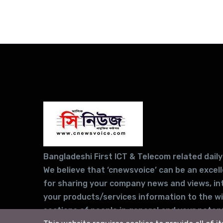
Bangladeshi First ICT & Telecom related daily
We believe that ‘cnewsvoice’ can be an excel
for sharing your company news and views, in
your products/services information to the w
sections of people in general and your potent