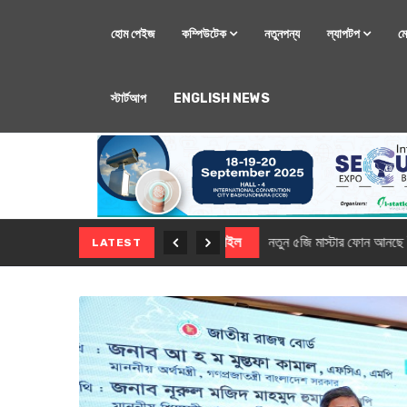
হোম পেইজ
কম্পিউটেক
নতুনপন্য
ল্যাপটপ
ম
স্টার্টআপ
ENGLISH NEWS
মোবাইল
নতুন সি-সিরিজ স্মার
LATEST