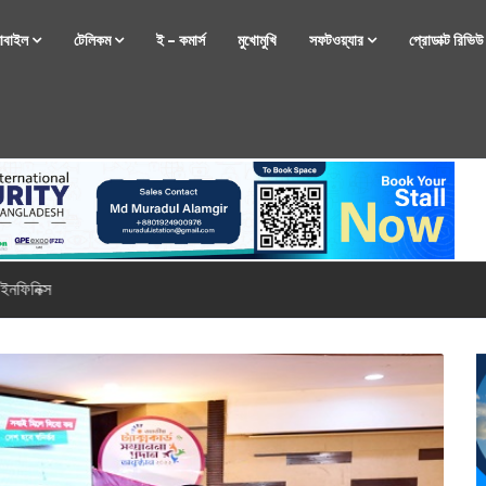
োবাইল
টেলিকম
ই – কমার্স
মুখোমুখি
সফটওয়্যার
প্রোডাক্ট রিভি
্টফোন নিয়ে আসছে রিয়েলমি