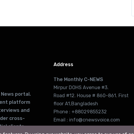
Address
The Monthly C-NEWS
Mirpur DOHS Avenue #3.
 News portal.
Road #12. House # 860-861. First
lent platform
floor A1,Bangladesh
terviews and
Phone : +88029855232
ider cross-
Email : info@cnewsvoice.com
ial clients
cnewsvoice2002@gmail.com