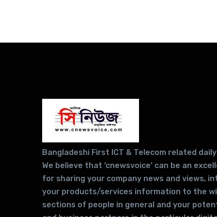
Bangladeshi First ICT & Telecom related daily
We believe that ‘cnewsvoice’ can be an excel
for sharing your company news and views, in
your products/services information to the w
sections of people in general and your potent