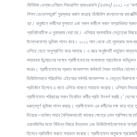
সিনিউজ ডেস্ক:এশিয়ান লিডারশিপ অ্যাওয়ার্ডস (এএলএ) ২০২১ -এ
‘
অর্
পিপল ডেভেলপমেন্ট
’
পুরস্কার অর্জন করেছে ডিজিটাল বাংলাদেশের কানেক
হয়। অনুষ্ঠানে কর্মীদের সুস্থতা এবং সকল কর্মীকে সমান অগ্রাধিকার প্রদান
প্রতিষ্ঠানটিকে এ পুরস্কার দেয়া হয়।
এশিয়ায় ব্যবসায়িক নেতৃত্বের বি
উল্লেখযোগ্য ভূমিকা পালন করে। ২০১১ সাল থেকে এই পুরস্কার অসংখ্য প্রতি
এগিয়ে যেতে অনুপ্রাণিত করে আসছে। এ বছর অনুষ্ঠানটি ভার্চুয়াল মাধ্যমে অন
সম্ভাবনা উন্মোচনের লক্ষ্যে গ্রামীণফোনের অসামান্য প্রচেষ্টাকে অভিনন্দন
করেন। গ্রামীণফোনের প্রধান মানবসম্পদ কর্মকর্তা সৈয়দ তানভির হোসেন বল
ডিজিটালভাবে পরিচালিত এইচআর সর্বপরি মানবসম্পদ ও নেতৃত্ব বিকাশকে অগ
প্রতিষ্ঠান হিসেবে এ খাতে এগিয়ে থাকতে সহায়তা করেছে। এশিয়ান লিডা
গ্রামীণফোন পরিবারের সকল নিবেদিত কর্মীর প্রতি উৎসর্গ করছি।’ দেশের কানে
গুরুত্বপূর্ণ ভূমিকা পালন করছে। গ্রামীণফোন এর কর্মীদের দক্ষ করে গড়ে ত
দিয়েছে—বর্তমান সময়ে বৈশ্বিকভাবেই কাজের ক্ষেত্রে এসব প্রশিক্ষণ
ওয়ানজিপির মতো বিভিন্ন বিষয়ে উদ্ভাবন এবং ডিজিটালাইজেশনকে অগ্রাধি
হিসেবে প্রতিষ্ঠিত করতে সহায়তা করেছে। গ্রামীণফোন মানুষকে প্রয়োজনীয় 