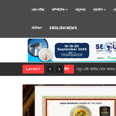
হোম পেইজ
কম্পিউটেক
নতুনপন্য
ল্যাপটপ
ম
স্টার্টআপ
ENGLISH NEWS
মোবাইল
নতুন সি-সিরিজ স্মার
LATEST