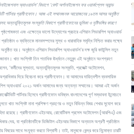
গানাইজেশনাল অ্যাওয়ার্ডস
’
বিভাগে
‘
বেস্ট অর্গানাইজেশন ফর ওয়ার্কপ্লেস অ্যান্ড
্টিভিটি পার্টনার গ্রামীণফোন। আজ এই সম্মানজনক আয়োজনের ১৯তম আসর অনুষ্ঠিত
সহ অন্তর্ভুক্তিমূলক সংস্কৃতি বিকাশে গ্রামীণফোনের ভূমিকা ও দৃষ্টিভঙ্গির কারণে
ষয়ে পৃষ্ঠপোষকতা এবং এক্ষেত্রে ভালো উদ্যোগের প্রচারে এশিয়ান লিডারশিপ অ্যাওয়ার্ড
ষ্ঠান ও ব্যক্তিকে মানবসম্পদের সুস্থ ও ধারাবাহিক সমৃদ্ধি নিশ্চিত করার লক্ষ্যে
ুষ্ঠিত হয়। অনুষ্ঠানে এশিয়ান লিডারশিপ অ্যাওয়ার্ডস’র দক্ষ জুরি কাউন্সিল নতুন
 জানান। খাত সংশ্লিষ্ট তিন শতাধিক ঊর্ধ্বতন নেতৃবৃন্দ এই অনুষ্ঠানে অংশগ্রহণ
েন, ‘কর্মীদের সুস্থতা, অন্তর্ভুক্তিমূলক সংস্কৃতি, প্রজেক্ট অটোমেশন,
্রাধিকার দিয়ে বিবেচনা করে গ্রামীণফোন। যা আমাদের দায়িত্বশীল ব্যবসায়িক
রশিপ অ্যাওয়ার্ড ২০২১ অর্জন আমাদের জন্য অত্যন্ত সম্মানের। আমরা এই অর্জন
ক্টিভিটি পার্টনার হিসেবে গ্রামীণফোন ভবিষ্যৎ বাংলাদেশের পূর্ণ সম্ভাবনা উন্মোচনে
ুলতে খাত সংশ্লিষ্ট নানা প্রশিক্ষণ গ্রহণের ও নতুন বিভিন্ন বিষয় শেখার সুযোগ করে
ের চাহিদা রয়েছে। গ্রামীণফোন এইচআর, রোবোটিকস প্রসেস অটোমেশন (আরপিএ) এবং
কার দেয়, যা প্রতিষ্ঠানটিকে ডিজিটাল এইচআর বিকাশে অন্যতম অগ্রণী প্রতিষ্ঠান
বিষয়ের সাথে সংযুক্ত করতে বিশ্বাসী। তাই, মানুষকে কেন্দ্র করে নিন্মোক্ত চারটি