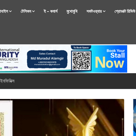
োবাইল
টেলিকম
ই – কমার্স
মুখোমুখি
সফটওয়্যার
প্রোডাক্ট রিভি
্টফোন নিয়ে আসছে রিয়েলমি