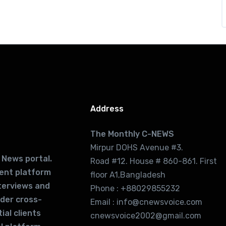
Address
The Monthly C-NEWS
Mirpur DOHS Avenue #3.
 News portal.
Road #12. House # 860-861. First
lent platform
floor A1,Bangladesh
terviews and
Phone : +88029855232
ider cross-
Email : info@cnewsvoice.com
ial clients
cnewsvoice2002@gmail.com