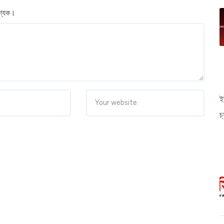
বশ্যক।
ই
চ