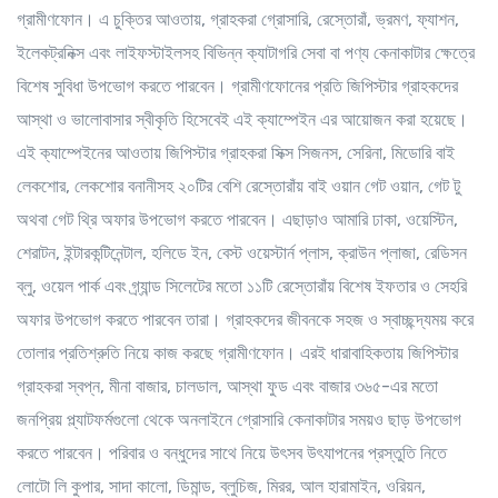
গ্রামীণফোন। এ চুক্তির আওতায়, গ্রাহকরা গ্রোসারি, রেস্তোরাঁ, ভ্রমণ, ফ্যাশন,
ইলেকট্রনিক্স এবং লাইফস্টাইলসহ বিভিন্ন ক্যাটাগরি সেবা বা পণ্য কেনাকাটার ক্ষেত্রে
বিশেষ সুবিধা উপভোগ করতে পারবেন। গ্রামীণফোনের প্রতি জিপিস্টার গ্রাহকদের
আস্থা ও ভালোবাসার স্বীকৃতি হিসেবেই এই ক্যাম্পেইন এর আয়োজন করা হয়েছে।
এই ক্যাম্পেইনের আওতায় জিপিস্টার গ্রাহকরা সিক্স সিজনস, সেরিনা, মিডোরি বাই
লেকশোর, লেকশোর বনানীসহ ২০টির বেশি রেস্তোরাঁয় বাই ওয়ান গেট ওয়ান, গেট টু
অথবা গেট থ্রি অফার উপভোগ করতে পারবেন। এছাড়াও আমারি ঢাকা, ওয়েস্টিন,
শেরাটন, ইন্টারকন্টিনেন্টাল, হলিডে ইন, বেস্ট ওয়েস্টার্ন প্লাস, ক্রাউন প্লাজা, রেডিসন
ব্লু, ওয়েল পার্ক এবং গ্র্যান্ড সিলেটের মতো ১১টি রেস্তোরাঁয় বিশেষ ইফতার ও সেহরি
অফার উপভোগ করতে পারবেন তারা। গ্রাহকদের জীবনকে সহজ ও স্বাচ্ছন্দ্যময় করে
তোলার প্রতিশ্রুতি নিয়ে কাজ করছে গ্রামীণফোন। এরই ধারাবাহিকতায় জিপিস্টার
গ্রাহকরা স্বপ্ন, মীনা বাজার, চালডাল, আস্থা ফুড এবং বাজার ৩৬৫-এর মতো
জনপ্রিয় প্ল্যাটফর্মগুলো থেকে অনলাইনে গ্রোসারি কেনাকাটার সময়ও ছাড় উপভোগ
করতে পারবেন। পরিবার ও বন্ধুদের সাথে নিয়ে উৎসব উৎযাপনের প্রস্তুতি নিতে
লোটো লি কুপার, সাদা কালো, ডিমান্ড, ব্লুচিজ, মিরর, আল হারামাইন, ওরিয়ন,