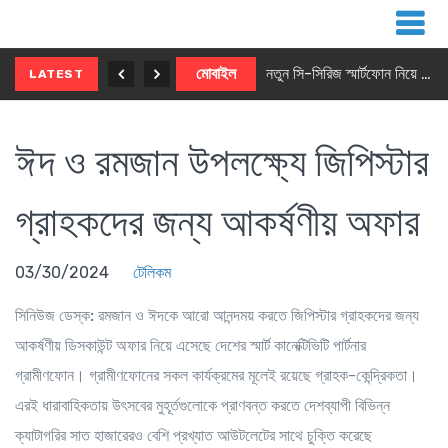
নতুন ৫জি মাস্টার ফোন আনছে ইনফিনিক্স
মোবাইল
নতুন সি-সিরিজ স্মার্টফোন নিয়ে আসছে রিয়েলমি
LATEST
ঈদ ও রমজান উপলক্ষ্যে জিপিস্টার
গ্রাহকদের জন্য আকর্ষণীয় অফার
03/30/2024
টেলিকম
সিনিউজ ডেস্ক:
রমজান ও ঈদকে আরো আনন্দময় করতে জিপিস্টার গ্রাহকদের জন্য
আকর্ষণীয় ডিসকাউন্ট অফার নিয়ে এসেছে দেশের স্মার্ট কানেক্টিভিটি পার্টনার
গ্রামীণফোন। গ্রামীণফোনের সকল কার্যক্রমের মূলেই রয়েছে গ্রাহক-কেন্দ্রিকতা।
এরই ধারাবাহিকতায় উৎসবের মুহূর্তগুলোকে প্রাণবন্ত করতে দেশব্যাপী বিভিন্ন
ক্যাটাগরির সাত হাজারেরও বেশি প্রখ্যাত আউটলেটের সাথে চুক্তি করেছে