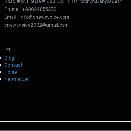
Road #12. House # 860-861. First floor A1,Bangladesh
Phone : +88029855232
Email : info@cnewsvoice.com
cnewsvoice2002@gmail.com
মেনু
Blog
Contact
Home
Newsletter