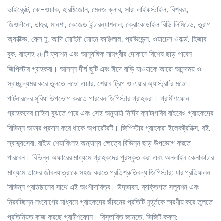
ভাইব্রেন্ট, কো-ওয়াক, হারমিজোন, মেনজ ক্লাব, সারা লাইফস্টাইল, বিশ্বরং,
জিওর্দানো, তাহুর, মানশা, কেজেড ইন্টারন্যাশনাল, ক্রোকোডাইল বিডি লিমিটেড, তুরাগ
অ্যাক্টিভ, ফেস টু, আদি মোহিনী মোহন কাঞ্জিলাল, প্রভিডেন্স, ওয়াচেস ওয়ার্ল্ড, হিজাব
বুক, বাহসহ ২৮টি ফ্যাশন এবং আনুষঙ্গিক সামগ্রীর দোকানে বিশেষ ছাড় পাবেন
জিপিস্টার গ্রাহকরা। আসন্ন দীর্ঘ ছুটি এবং ঈদে বাড়ি যাওয়াকে আরো আনন্দময় ও
স্বাচ্ছন্দ্যময় করে তুলতে নভো এয়ার, শেয়ার ট্রিপ ও এয়ার অ্যাস্ট্রা’র মতো
পার্টনারদের সুবিধা উপভোগ করতে পারবেন জিপিস্টার গ্রাহকরা। গ্রামীণফোন
গ্রাহকদের চাহিদা বুঝতে পারে এবং সেই অনুযায়ী নির্দিষ্ট ক্যাটাগরির বাইরেও গ্রাহকদের
বিভিন্ন অফার প্রদান করে থাকে অপারেটরটি। জিপিস্টার গ্রাহকরা ইলেকট্রনিক্স, বই,
স্বাস্থ্যসেবা, রাইড শেয়ারিংসহ অন্যান্য ক্ষেত্রে বিভিন্ন ছাড় উপভোগ করতে
পারবেন। বিভিন্ন অফারের মাধ্যমে গ্রাহকদের পুরস্কৃত করা এবং অনলাইন কেনাকাটার
মাধ্যমে তাদের জীবনযাত্রাকে সহজ করতে প্রতিশ্রুতিবদ্ধ জিপিস্টার; যার প্রতিফলন
বিভিন্ন প্রতিষ্ঠানের সাথে এই অংশীদারিত্ব। উদ্ভাবন, ব্যক্তিগত সল্যুশন এবং
নিরবচ্ছিন্ন সংযোগের মাধ্যমে গ্রাহকদের জীবনের প্রতিটি মুহূর্তকে স্মরণীয় করে তুলতে
প্রতিনিয়ত কাজ করছে গ্রামীণফোন। বিস্তারিত জানতে, ভিজিট করুন: