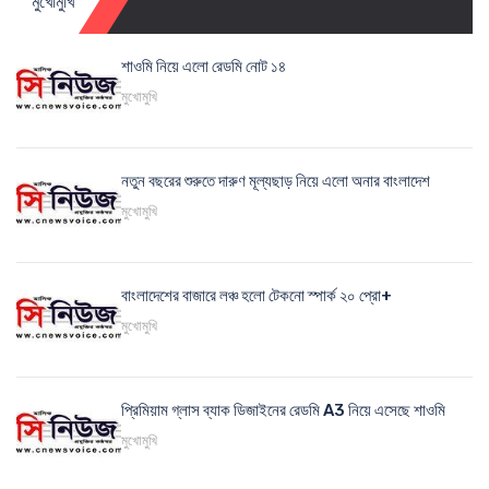
মুখোমুখি
শাওমি নিয়ে এলো রেডমি নোট ১৪
মুখোমুখি
নতুন বছরের শুরুতে দারুণ মূল্যছাড় নিয়ে এলো অনার বাংলাদেশ
মুখোমুখি
বাংলাদেশের বাজারে লঞ্চ হলো টেকনো স্পার্ক ২০ প্রো+
মুখোমুখি
প্রিমিয়াম গ্লাস ব্যাক ডিজাইনের রেডমি A3 নিয়ে এসেছে শাওমি
মুখোমুখি