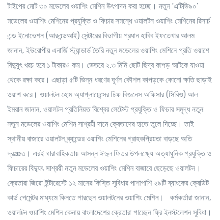
টাইপের মোট ৩০ মডেলের ওয়াশিং মেশিন উৎপাদন করা হচ্ছে। নতুন ‘এটিভি৯০’
মডেলের ওয়াশিং মেশিনের প্রযুক্তি ও ফিচার সমন্ধে ওয়ালটন ওয়াশিং মেশিনের রিসার্চ
এন্ড ইনোভেশন (আরএন্ডআই) সেন্টারের বিভাগীয় প্রধান হাবিব ইফতেখার আলম
জানান, ইউরোপীয় এনার্জি স্ট্যান্ডার্ড তৈরি নতুন মডেলের ওয়াশিং মেশিনে প্রতি ওয়াশে
বিদু্যুৎ খরচ হবে ১ টাকারও কম। ভেতরে ২.৩ মিমি ছোট ছিদ্র কাপড় আটকে যাওয়া
থেকে রক্ষা করে। এছাড়া ৫টি ভিন্ন ধরণের ঘূর্ণন কৌশল কাপড়কে কোনো ক্ষতি ছাড়াই
ওয়াশ করে। ওয়ালটন হোম অ্যাপ্লায়েন্সের চিফ বিজনেস অফিসার (সিবিও) আল
ইমরান জানান, ওয়ালটন প্রতিনিয়ত বিশ্বের লেটেস্ট প্রযুক্তি ও ফিচার সমৃদ্ধ নতুন
নতুন মডেলের ওয়াশিং মেশিন সাশ্রয়ী দামে ক্রেতাদের হাতে তুলে দিচ্ছে। তাই
স্থানীয় বাজারে ওয়ালটন ব্র্যান্ডের ওয়াশিং মেশিনের গ্রাহকপ্রিয়তা বাড়ছে অতি
দ্রæত। এরই ধারাবাহিকতায় আসন্ন ঈদুল ফিতর উপলক্ষ্যে অত্যাধুনিক প্রযুক্তি ও
ফিচারের বিদ্যুৎ সাশ্রয়ী নতুন মডেলের ওয়াশিং মেশিন বাজারে ছেড়েছে ওয়ালটন।
ক্রেতারা জিরো ইন্টারেস্টে ১২ মাসের কিস্তি সুবিধার পাশাপাশি ২৯টি ব্যাংকের ক্রেডিট
কার্ড পেমেন্টর মাধ্যমে কিনতে পারছেন ওয়ালটনের ওয়াশিং মেশিন। কর্মকর্তারা জানান,
ওয়ালটন ওয়াশিং মেশিন কেনায় বাংলাদেশের ক্রেতারা পাচ্ছেন ফ্রি ইনস্টলেশন সুবিধা।