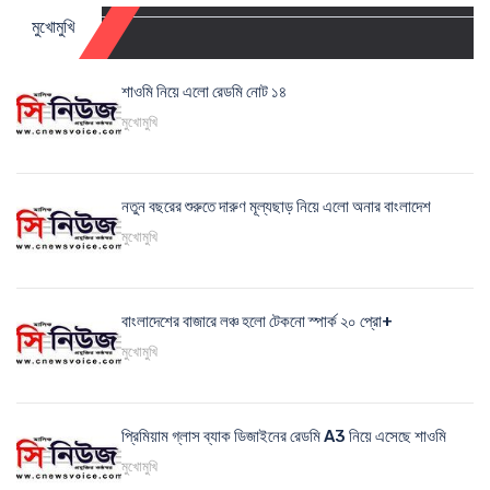
মুখোমুখি
শাওমি নিয়ে এলো রেডমি নোট ১৪
মুখোমুখি
নতুন বছরের শুরুতে দারুণ মূল্যছাড় নিয়ে এলো অনার বাংলাদেশ
মুখোমুখি
বাংলাদেশের বাজারে লঞ্চ হলো টেকনো স্পার্ক ২০ প্রো+
মুখোমুখি
প্রিমিয়াম গ্লাস ব্যাক ডিজাইনের রেডমি A3 নিয়ে এসেছে শাওমি
মুখোমুখি