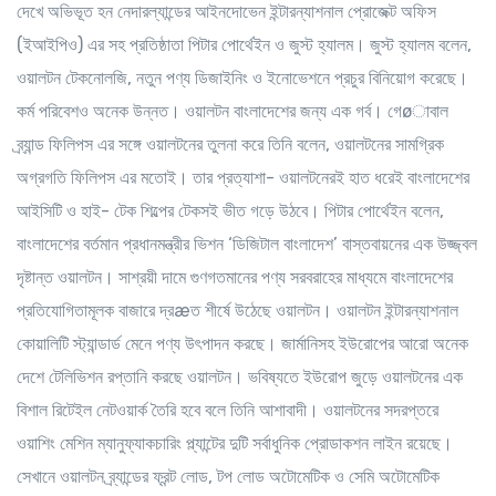
দেখে অভিভূত হন নেদারল্যান্ডের আইনদোভেন ইন্টারন্যাশনাল প্রোজেক্ট অফিস
(ইআইপিও) এর সহ প্রতিষ্ঠাতা পিটার পোর্থেইন ও জুস্ট হ্যালম। জুস্ট হ্যালম বলেন,
ওয়ালটন টেকনোলজি, নতুন পণ্য ডিজাইনিং ও ইনোভেশনে প্রচুর বিনিয়োগ করেছে।
কর্ম পরিবেশও অনেক উন্নত। ওয়ালটন বাংলাদেশের জন্য এক গর্ব। গেøাবাল
ব্র্যান্ড ফিলিপস এর সঙ্গে ওয়ালটনের তুলনা করে তিনি বলেন, ওয়ালটনের সামগ্রিক
অগ্রগতি ফিলিপস এর মতোই। তার প্রত্যাশা- ওয়ালটনেরই হাত ধরেই বাংলাদেশের
আইসিটি ও হাই- টেক শিল্পের টেকসই ভীত গড়ে উঠবে। পিটার পোর্থেইন বলেন,
বাংলাদেশের বর্তমান প্রধানমন্ত্রীর ভিশন ‘ডিজিটাল বাংলাদেশ’ বাস্তবায়নের এক উজ্জ্বল
দৃষ্টান্ত ওয়ালটন। সাশ্রয়ী দামে গুণগতমানের পণ্য সরবরাহের মাধ্যমে বাংলাদেশের
প্রতিযোগিতামূলক বাজারে দ্রæত শীর্ষে উঠেছে ওয়ালটন। ওয়ালটন ইন্টারন্যাশনাল
কোয়ালিটি স্ট্যান্ডার্ড মেনে পণ্য উৎপাদন করছে। জার্মানিসহ ইউরোপের আরো অনেক
দেশে টেলিভিশন রপ্তানি করছে ওয়ালটন। ভবিষ্যতে ইউরোপ জুড়ে ওয়ালটনের এক
বিশাল রিটেইল নেটওয়ার্ক তৈরি হবে বলে তিনি আশাবাদী। ওয়ালটনের সদরপ্তরে
ওয়াশিং মেশিন ম্যানুফ্যাকচারিং প্ল্যান্টের দুটি সর্বাধুনিক প্রোডাকশন লাইন রয়েছে।
সেখানে ওয়ালটন ব্র্যান্ডের ফ্রন্ট লোড, টপ লোড অটোমেটিক ও সেমি অটোমেটিক