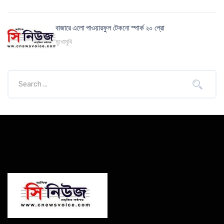
বাজারে এলো পাওয়ারফুল টেকনো স্পার্ক ২০ প্রো
মুখোমুখি