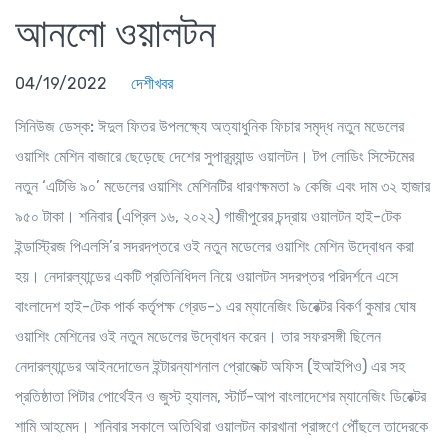
আনলো ওয়ালটন
04/19/2022
দেশীখবর
সিনিউজ ডেস্ক:
ঈদুল ফিতর উপলক্ষ্যে অত্যাধুনিক ফিচার সমৃদ্ধ নতুন মডেলের
ওয়াশিং মেশিন বাজারে ছেড়েছে দেশের সুপারব্র্যান্ড ওয়ালটন। টপ লোডিং সিস্টেমের
নতুন ‘এটিভি ৯০’ মডেলের ওয়াশিং মেশিনটির ধারণক্ষমতা ৯ কেজি এবং দাম ৩২ হাজার
৯৫০ টাকা। শনিবার (এপ্রিল ১৬, ২০২২) গাজীপুরের চন্দ্রায় ওয়ালটন হাই-টেক
ইন্ডাস্ট্রিজ পিএলসি’র সদরদপ্তরে ওই নতুন মডেলের ওয়াশিং মেশিন উদ্বোধন করা
হয়। নেদারল্যান্ডের একটি প্রতিনিধিদল নিয়ে ওয়ালটন সদরপ্তর পরিদর্শনে এসে
বাংলাদেশ হাই-টেক পার্ক কর্তৃপক্ষ গ্রেড-১ এর ম্যানেজিং ডিরেক্টর বিকর্ণ কুমার ঘোষ
ওয়াশিং মেশিনের ওই নতুন মডেলের উদ্বোধন করেন। তার সফরসঙ্গী ছিলেন
নেদারল্যান্ডের আইনদোভেন ইন্টারন্যাশনাল প্রোজেক্ট অফিস (ইআইপিও) এর সহ
প্রতিষ্ঠাতা পিটার পোর্থেইন ও জুস্ট হ্যালম, স্টার্ট-আপ বাংলাদেশের ম্যানেজিং ডিরেক্টর
শামি আহমেদ। শনিবার সকালে অতিথিরা ওয়ালটন কারখানা প্রাঙ্গণে পৌঁছলে তাদেরকে