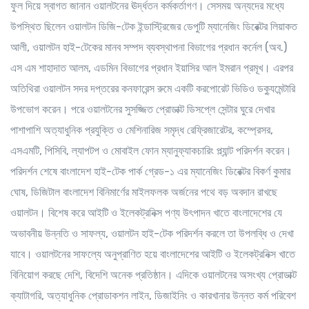
ফুল দিয়ে স্বাগত জানান ওয়ালটনের ঊর্দ্ধতন কর্মকর্তাগণ। সেসময় অন্যদের মধ্যে
উপস্থিত ছিলেন ওয়ালটন ডিজি-টেক ইন্ডাস্ট্রিজের ডেপুটি ম্যানেজিং ডিরেক্টর লিয়াকত
আলী, ওয়ালটন হাই-টেকের মানব সম্পদ ব্যবস্থাপনা বিভাগের প্রধান কর্নেল (অব.)
এস এম শাহাদাত আলম, এডমিন বিভাগের প্রধান ইয়াসির আল ইমরান প্রমূখ। এরপর
অতিথিরা ওয়ালটন সদর দপ্তরের কনফারেন্স রুমে একটি করপোরেট ভিডিও ডক্যুমেন্টারি
উপভোগ করেন। পরে ওয়ালটনের সুসজ্জিত প্রোডাক্ট ডিসপ্লে সেন্টার ঘুরে দেখার
পাশাপাশি অত্যাধুনিক প্রযুক্তি ও মেশিনারিজ সমৃদ্ধ রেফ্রিজারেটর, কম্প্রেসর,
এসএমটি, পিসিবি, ল্যাপটপ ও মোবাইল ফোন ম্যানুফ্যাকচারিং প্ল্যান্ট পরিদর্শন করেন।
পরিদর্শন শেষে বাংলাদেশ হাই-টেক পার্ক গ্রেড-১ এর ম্যানেজিং ডিরেক্টর বিকর্ণ কুমার
ঘোষ, ডিজিটাল বাংলাদেশ বিনিমার্ণের মাইলফলক অর্জনের পথে বড় অবদান রাখছে
ওয়ালটন। বিশেষ করে আইটি ও ইলেকট্রনিক্স পণ্য উৎপাদন খাতে বাংলাদেশের যে
অভাবনীয় উন্নতি ও সাফল্য, ওয়ালটন হাই-টেক পরিদর্শন করলে তা উপলব্ধি ও দেখা
যাবে। ওয়ালটনের সাফল্যে অনুপ্রাণিত হয়ে বাংলাদেশের আইটি ও ইলেকট্রনিক্স খাতে
বিনিয়োগ করছে দেশি, বিদেশি অনেক প্রতিষ্ঠান। এদিকে ওয়ালটনের অসংখ্য প্রোডাক্ট
ক্যাটাগরি, অত্যাধুনিক প্রোডাকশন লাইন, ডিজাইনিং ও কারখানার উন্নত কর্ম পরিবেশ