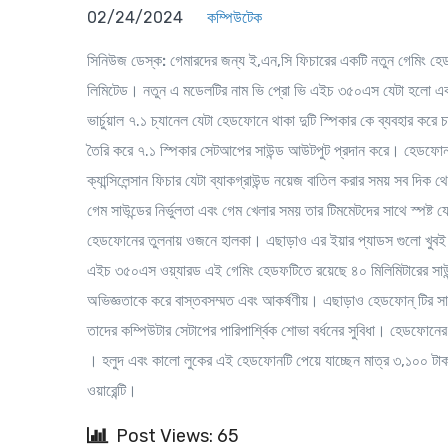
02/24/2024
কম্পিউটেক
সিনিউজ ডেস্ক:
গেমারদের জন্য ই,এন,সি ফিচারের একটি নতুন গেমিং হেডফো
লিমিটেড। নতুন এ মডেলটির নাম ভি প্রো ভি এইচ ৩৫০এস যেটা হলো
ভার্চুয়াল ৭.১ চ্যানেল যেটা হেডফোনে থাকা দুটি স্পিকার কে ব্যবহার করে
তৈরি করে ৭.১ স্পিকার সেটআপের সাউন্ড আউটপুট প্রদান করে। হেডফো
ক্যান্সিলেন্সান ফিচার যেটা ব্যাকগ্রাউন্ড নয়েজ বাতিল করার সময় সব 
গেম সাউন্ডের নির্ভুলতা এবং গেম খেলার সময় তার টিমমেটদের সাথে স্পষ্
হেডফোনের তুলনায় ওজনে হালকা। এছাড়াও এর ইয়ার প্যাডস গুলো খুবই প
এইচ ৩৫০এস ওয়্যারড এই গেমিং হেডফটিতে রয়েছে ৪০ মিলিমিটারের সাউন
অভিজ্ঞতাকে করে বাস্তবসম্মত এবং আকর্ষণীয়। এছাড়াও হেডফোন্ টির স
তাদের কম্পিউটার সেটাপের পারিপার্শ্বিক শোভা বর্ধনের সুবিধা। হেডফ
। হলুদ এবং কালো লুকের এই হেডফোনটি পেয়ে যাচ্ছেন মাত্র ৩,১০০ টাকা
ওয়ারেন্টি।
Post Views: 65