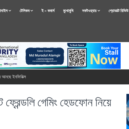
োবাইল
টেলিকম
ই – কমার্স
মুখোমুখি
সফটওয়্যার
প্রোডাক্ট রিভি
্টফোন নিয়ে আসছে রিয়েলমি
ট ফ্রেন্ডলি গেমিং হেডফোন নিয়ে