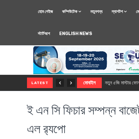
হোম পেইজ
কম্পিউটেক
নতুনপন্য
ল্যাপটপ
ম
স্টার্টআপ
ENGLISH NEWS
মোবাইল
নতুন সি-সিরিজ স্মার
LATEST
ই এন সি ফিচার সম্পন্ন বাজে
এল র‍্যপো