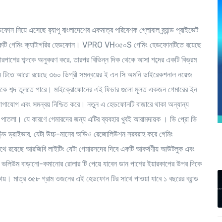
ন নিয়ে এসেছে র‍্যাপু বাংলাদেশের একমাত্র পরিবেশক গ্লোবাল ব্র্যান্ড প্রাইভেট
 একটি গেমিং ক্যাটাগরির হেডফোন। VPRO VH৩৫০S গেমিং হেডফোনটিতে রয়েছে
 চারপাশের শব্দকে অনুকরণ করে, তারপর বিভিন্ন দিক থেকে আসা শব্দের একটি বিভ্রম
ন টিতে আরো রয়েছে ৩৬০ ডিগ্রী সমন্বয়ের ই এন সি অমনি ডাইরেকশনাল নয়েজ
দিক থেকে শব্দ তুলতে পারে। মাইক্রোফোনের এই ফিচার গুলো মূলত একজন গেমারের ইন
ট যোগাযোগ এবং সমন্বয় নিশ্চিত করে। নতুন এ হেডফোনটি বাজারে থাকা অন্যান্য
াতলা। যে কারণে গেমারদের জন্য এটির ব্যবহার খুবই আরামদায়ক । ভি প্রো ভি
্ড ড্রাইভার, যেটা উচ্চ-মানের অডিও রেজোলিউশন সরবরাহ করে গেমিং
াথে রয়েছে আরজিবি লাইটিং যেটা গেমারসদের দিবে একটি আকর্ষণীয় আউটলুক এবং
োনের ভলিউম বাড়ানো-কমানোর রোলার টি পেয়ে যাবেন ডান পাশের ইয়ারকাপের উপর দিকে
য়। মাত্র ৩৫৮ গ্রাম ওজনের এই হেডফোন টির সাথে পাওয়া যাবে ১ বছরের ব্রান্ড