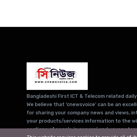
Bangladeshi First ICT & Telecom related daily
We believe that ‘cnewsvoice’ can be an excel
for sharing your company news and views, in
your products/services information to the w
sections of people in general and your potent