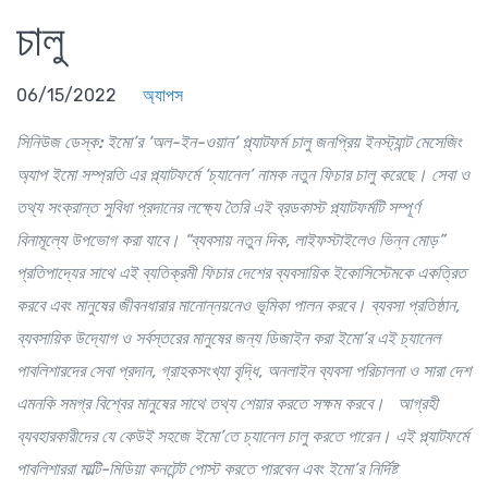
চালু
06/15/2022
অ্যাপস
সিনিউজ ডেস্ক:
ইমো’র ‘অল-ইন-ওয়ান’ প্ল্যাটফর্ম চালু জনপ্রিয় ইনস্ট্যান্ট মেসেজিং
অ্যাপ ইমো সম্প্রতি এর প্ল্যাটফর্মে
‘
চ্যানেল
’
নামক নতুন ফিচার চালু করেছে। সেবা ও
তথ্য সংক্রান্ত সুবিধা প্রদানের লক্ষ্যে তৈরি এই ব্রডকাস্ট প্ল্যাটফর্মটি সম্পূর্ণ
বিনামূল্যে উপভোগ করা যাবে।
“
ব্যবসায়
নতুন
দিক
,
লাইফস্টাইলেও
ভিন্ন
মোড়
”
প্রতিপাদ্যের সাথে এই ব্যতিক্রমী ফিচার দেশের ব্যবসায়িক ইকোসিস্টেমকে একত্রিত
করবে এবং মানুষের জীবনধারার মানোন্নয়নেও ভূমিকা পালন করবে।
ব্যবসা প্রতিষ্ঠান
,
ব্যবসায়িক
উদ্যোগ ও সর্বস্তরের মানুষের জন্য
ডিজাইন
করা ইমো
’
র এই চ্যানেল
পাবলিশারদের সেবা প্রদান
,
গ্রাহকসংখ্যা বৃদ্ধি
,
অনলাইন ব্যবসা
পরিচালনা ও সারা দেশ
এমনকি সমগ্র বিশ্বের মানুষের সাথে তথ্য শেয়ার করতে সক্ষম করবে।
আগ্রহী
ব্যবহারকারীদের যে
কেউই
সহজে ইমো
’
তে
চ্যানেল
চালু
করতে
পারেন
।
এই প্ল্যাটফর্মে
পাবলিশাররা
মাল্টি
-
মিডিয়া
কনটেন্ট
পোস্ট
করতে
পারবেন
এবং
ইমো
’
র নির্দিষ্ট