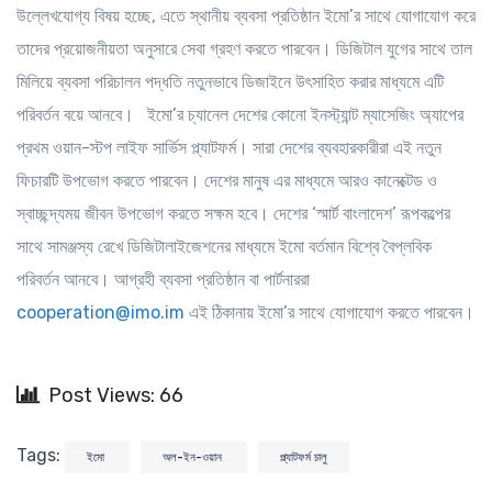
উল্লেখযোগ্য বিষয় হচ্ছে, এতে স্থানীয় ব্যবসা প্রতিষ্ঠান ইমো’র সাথে যোগাযোগ করে
তাদের প্রয়োজনীয়তা অনুসারে সেবা গ্রহণ করতে পারবেন। ডিজিটাল যুগের সাথে তাল
মিলিয়ে ব্যবসা পরিচালন পদ্ধতি নতুনভাবে ডিজাইনে উৎসাহিত করার মাধ্যমে এটি
পরিবর্তন বয়ে আনবে। ইমো’র চ্যানেল দেশের কোনো ইনস্ট্যান্ট ম্যাসেজিং অ্যাপের
প্রথম ওয়ান-স্টপ লাইফ সার্ভিস প্ল্যাটফর্ম। সারা দেশের ব্যবহারকারীরা এই নতুন
ফিচারটি উপভোগ করতে পারবেন। দেশের মানুষ এর মাধ্যমে আরও কানেক্টেড ও
স্বাচ্ছন্দ্যময় জীবন উপভোগ করতে সক্ষম হবে। দেশের ‘স্মার্ট বাংলাদেশ’ রূপকল্পের
সাথে সামঞ্জস্য রেখে ডিজিটালাইজেশনের মাধ্যমে ইমো বর্তমান বিশ্বে বৈপ্লবিক
পরিবর্তন আনবে। আগ্রহী ব্যবসা প্রতিষ্ঠান বা পার্টনাররা
cooperation@imo.im
এই ঠিকানায় ইমো’র সাথে যোগাযোগ করতে পারবেন।
Post Views: 66
Tags:
ইমো
অল-ইন-ওয়ান
প্ল্যাটফর্ম চালু