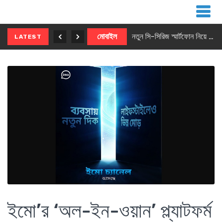
নতুন ৫জি মাস্টার ফোন আনছে ইনফিনিক্স
মোবাইল
নতুন সি-সিরিজ স্মার্টফোন নিয়ে আসছে রিয়েলমি
LATEST
ইমো’র ‘অল-ইন-ওয়ান’ প্ল্যাটফর্ম