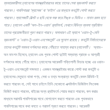
ব্যবহারকারীসহ চ্যানেলের
সাবস্ক্রাইবারদের
কাছে
তাদের সেবা ব্রডকাস্ট
করতে
পারবেন। পাবলিশাররা
‘
ম্যাসেজ
’
বা
‘
ফাইল
’
এর
মাধ্যমে
কনটেন্ট
পোস্ট
করতে
পারবেন
।
ম্যাসেজটি টেক্সট ও ছবি থেকে শুরু করে লিঙ্ক ও ভিডিও
-
নানান রকম হতে
পারে। চ্যানেল
একটি
‘
অল
-
ইন
-
ওয়ান
’
প্ল্যাটফর্ম
,
যেখানে
বিভিন্ন
ব্যবসা প্রতিষ্ঠান
তাদের প্রয়োজনীয়তা পূরণ করতে পারবে। অসাধারণ এই অ্যাপে
‘
ওয়ান
-
টু
-
মেনি
ব্রডকাস্ট
’
ও
‘
ওয়ান
-
টু
-
ওয়ান এনগেজমেন্ট
’
এর সুযোগ রয়েছে। কনটেন্ট
নির্মাতাদেরকে
তাদের কনটেন্ট সমমনা দর্শকদের কাছে পৌঁছাতে সাহায্য করবে চ্যানেলটি
।
অ্যাড-
অন ফাংশন হিসেবে, চ্যানেল এবং পৃথক পোস্ট দুটোই সম্ভাব্য গ্রাহক ও আগ্রহী
দর্শকদের কাছে পৌঁছে যাবে। চ্যানেলের আরেকটি শক্তিশালী ফিচার হচ্ছে এর ওয়ান-
টু-ওয়ান এনগেজমেন্ট সক্ষমতা। একজন সাবস্ক্রাইবার কারো পোস্ট করা কনটেন্ট ও
চ্যানেলের মেন্যুতে থাকা পণ্য, সেবা ও তথ্য সংক্রান্ত কনটেন্ট কেবল রিভিউ-ই
করতে পারবেন না, সেই সাথে চাইলে তিনি যেকোনো এক্সটার্নাল ডিজিটাল লিংকেজ
ভিজিট করতে পারবেন, বাইরের অন্য প্ল্যাটফর্মে শেয়ার করতে পারবেন, কল করার
মাধ্যমে সরাসরি পাবলিশারের সাথে যোগাযোগ করতে পারবেন এবং পৃথকভাবে
পাবলিশারের সাথে কথা বলতে ও পরামর্শ গ্রহণ করতে পারবেন। আরেকটি