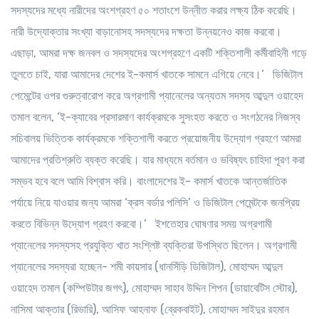
সদস্যদের মধ্যে নারীদের অংশগ্রহণ ৫০ শতাংশে উন্নীত করার লক্ষ্য ঠিক করেছি।
নারী উদ্যোক্তার সংখ্যা বাড়ানোসহ সদস্যদের দক্ষতা উন্নয়নেও কাজ করবো।
এছাড়া, আমরা দক্ষ জনবল ও সদস্যদের অংশগ্রহণে একটি শক্তিশালী কর্মীবাহিনী গড়ে
তুলতে চাই, যারা আমাদের দেশের ই-কমার্স খাতকে সামনে এগিয়ে নেবে।’ ডিজিটাল
পেমেন্টের ওপর গুরুত্বারোপ করে অগ্রগামী প্যানেলের অন্যতম সদস্য আব্দুল ওয়াহেদ
তমাল বলেন, ‘ই-ক্যাবের প্রসারমাণ কার্যক্রমকে সুসংহত করতে ও সংগঠনের নিজস্ব
সচিবালয় ভিত্তিক কার্যক্রমকে শক্তিশালী করতে প্রয়োজনীয় উদ্যোগ গ্রহণে আমরা
আমাদের প্রতিশ্রুতি ব্যক্ত করেছি। যার মাধ্যমে বর্তমান ও ভবিষ্যৎ চাহিদা পূরণ করা
সম্ভব হবে বলে আমি বিশ্বাস করি। বাংলাদেশের ই- কমার্স খাতকে আন্তর্জাতিক
পর্যায়ে নিয়ে যাওয়ার জন্য আমরা ‘ক্রস বর্ডার পলিসি’ ও ডিজিটাল পেমেন্টকে জনপ্রিয়
করতে বিভিন্ন উদ্যোগ গ্রহণ করবো।’ ইশতেহার ঘোষণার সময় অগ্রগামী
প্যানেলের সদস্যসহ প্রযুক্তি খাত সংশ্লিষ্ট ব্যক্তিরা উপস্থিত ছিলেন। অগ্রগামী
প্যানেলের সদস্যরা হচ্ছেন- শমী কায়সার (ধানসিঁড়ি ডিজিটাল), মোহাম্মদ আব্দুল
ওয়াহেদ তমাল (কম্পিউটার জগৎ), মোহাম্মদ সাহাব উদ্দিন শিপন (ডায়াবেটিস স্টোর),
নাসিমা আক্তার (রিভারি), আসিফ আহনাফ (ব্রেকবাইট), মোহাম্মদ সাইদুর রহমান