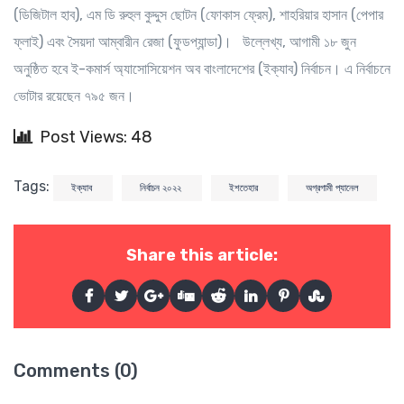
(ডিজিটাল হাব), এম ডি রুহুল কুদ্দুস ছোটন (ফোকাস ফ্রেম), শাহরিয়ার হাসান (পেপার
ফ্লাই) এবং সৈয়দা আম্বারীন রেজা (ফুডপ্যান্ডা)। উল্লেখ্য, আগামী ১৮ জুন
অনুষ্ঠিত হবে ই-কমার্স অ্যাসোসিয়েশন অব বাংলাদেশের (ইক্যাব) নির্বাচন। এ নির্বাচনে
ভোটার রয়েছেন ৭৯৫ জন।
Post Views: 48
Tags:
ইক্যাব
নির্বাচন ২০২২
ইশতেহার
অগ্রগামী প্যানেল
Share this article:
Comments (0)