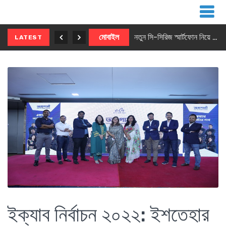
নতুন ৫জি মাস্টার ফোন আনছে ইনফিনিক্স
মোবাইল
নতুন সি-সিরিজ স্মার্টফোন নিয়ে আসছে রিয়েলমি
LATEST
ইক্যাব নির্বাচন ২০২২: ইশতেহার