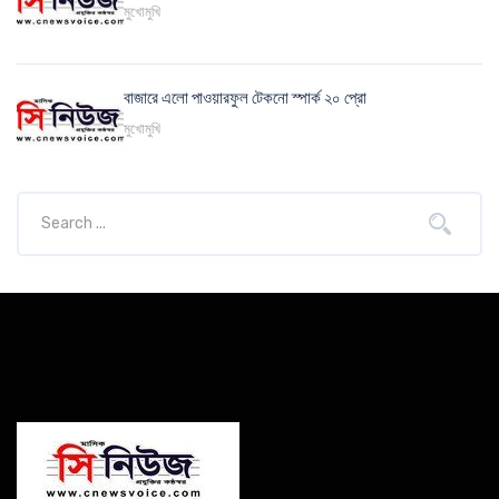
মুখোমুখি
বাজারে এলো পাওয়ারফুল টেকনো স্পার্ক ২০ প্রো
মুখোমুখি