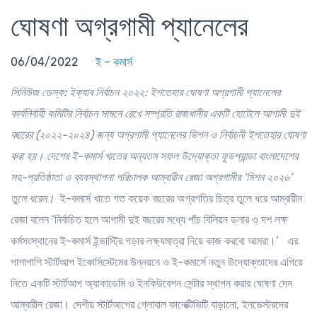
ঘোষণা অগ্রগামী প্যানেলের
06/04/2022
ই – কমার্স
সিনিউজ ডেস্ক:
ইক্যাব নির্বাচন ২০২২: ইশতেহার ঘোষণা অগ্রগামী প্যানেলের
কার্যনির্বাহী কমিটির নির্বাচন সামনে রেখে
সম্প্রতি
রাজধানীর একটি হোটেলে আগামী দুই
বছরের (২০২২-২০২৪) জন্য অগ্রগামী প্যানেলের ভিশন ও নির্বাচনী ইশতেহার ঘোষণা
করা হয়। দেশের ই-কমার্স খাতের অন্যতম সফল উদ্যোক্তা ফুডপ্যান্ডা বাংলাদেশের
সহ-প্রতিষ্ঠাতা ও ব্যবস্থাপনা পরিচালক আম্বারীন রেজা অগ্রগামীর ‘মিশন ২০২৬’
তুলে ধরেন।
ই-কমার্স খাতে গত কয়েক বছরের অগ্রগতির চিত্র তুলে ধরে আম্বারীন
রেজা বলেন ‘নির্বাচিত হলে আগামী দুই বছরের মধ্যে পাঁচ বিলিয়ন ডলার ও দশ লক্ষ
কর্মসংস্থানের ই-কমার্স ইন্ডাস্ট্রি গড়ার লক্ষ্যমাত্রা নিয়ে কাজ করবো আমরা।’
এর
পাশাপাশি স্টার্টআপ ইকোসিস্টেমের উন্নয়নে ও ই-কমার্সে নতুন উদ্যোক্তাদের এগিয়ে
নিতে একটি স্টার্টআপ অ্যাকাডেমি ও ইনকিউবেশন সেন্টার স্থাপন করার ঘোষণা দেন
আম্বারীন রেজা। দেশীয় স্টার্টআপের গ্লোবাল কানেক্টিভিটি বাড়ানো, ইনভেস্টরদের