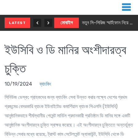
নতুন ৫জি মাস্টার ফোন আনছে ইনফিনিক্স
মোবাইল
নতুন সি-সিরিজ স্মার্টফোন নিয়ে আসছে রিয়েলমি
LATEST
ইউসিবি ও ডি মানির অংশীদারত্ব
চুক্তি
10/19/2024
ব্যাংকিং
সিনিউজ ডেস্ক:
গ্রাহকদের জন্য ব্যাংকিং সেবা উন্নত করার লক্ষ্যে দেশের প্রথম
প্রজন্মের বেসরকারি ব্যাংক ইউনাইটেড কমার্শিয়াল ব্যাংক পিএলসি (ইউসিবি)
আনুষ্ঠানিকভাবে শীর্ষস্থানীয় পেমেন্ট সার্ভিস প্রদানকারী প্রতিষ্ঠান ডি মানির সঙ্গে একটি
আনুষ্ঠানিক অংশীদারত্ব চুক্তি স্বাক্ষর করেছে। এই অংশীদারত্ব চুক্তিতে অন্তর্ভুক্ত
বিভিন্ন সেবার মধ্যে রয়েছে
,
ট্রাস্ট কাম সেটেলমেন্ট অ্যাকাউন্ট
,
ইউসিবি থেকে ডি