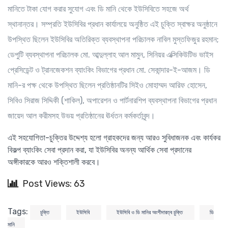
মানিতে টাকা যোগ করার সুযোগ এবং ডি মানি থেকে ইউসিবিতে সহজে অর্থ
স্থানান্তর।
সম্প্রতি ইউসিবির প্রধান কার্যালয়ে অনুষ্ঠিত এই চুক্তি স্বাক্ষর অনুষ্ঠানে
উপস্থিত ছিলেন ইউসিবির অতিরিক্ত ব্যবস্থাপনা পরিচালক নাবিল মুস্তফিজুর রহমান
;
ডেপুটি ব্যবস্থাপনা পরিচালক মো. আব্দুল্লাহ আল মামুন
,
সিনিয়র এক্সিকিউটিভ ভাইস
প্রেসিডেন্ট ও ট্রানজেকশন ব্যাংকিং বিভাগের প্রধান মো. সেকান্দার-ই-আজম। ডি
মানি-র পক্ষ থেকে উপস্থিত ছিলেন প্রতিষ্ঠানটির সিইও মোহাম্মদ আরিফ হোসেন
,
সিবিও সিরাজ সিদ্দিকী (শাকিল)
,
অপারেশন ও পার্টনারশিপ ব্যবস্থাপনা বিভাগের প্রধান
জায়েদ আল করীমসহ উভয় প্রতিষ্ঠানের ঊর্ধতন কর্মকর্তাবৃন্দ।
এই সহযোগিতা-চুক্তির উদ্দেশ্য হলো গ্রাহকদের জন্য আরও সুবিধাজনক এবং কার্যকর
বিকল্প ব্যাংকিং সেবা প্রদান করা
,
যা ইউসিবির অনন্য আর্থিক সেবা প্রদানের
অঙ্গীকারকে আরও শক্তিশালী করবে।
Post Views: 63
Tags:
চুক্তি
ইউসিবি
ইউসিবি ও ডি মানির অংশীদারত্ব চুক্তি
ডি
মানি