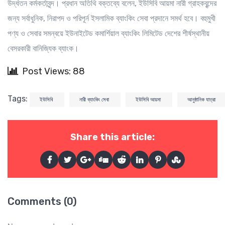
উর্দ্ধতন কর্মকর্তাবৃন্দ। প্রধান অতিথি বক্তব্যে বলেন, ইউসিবি আয়মা নারী গ্রাহকবৃন্দের
জন্য সর্বাধুনিক, নিরাপদ ও পরিপূর্ন ইসলামিক ব্যাংকিং সেবা প্রদানে সমর্থ হবে। বহুমুখী
পণ্য ও সেবার সমন্বয়ে ইউনাইটেড কমার্শিয়াল ব্যাংকিং লিমিটেড দেশের শীর্ষস্থানীয়
বেসরকারী বানিজ্যিক ব্যাংক।
Post Views: 88
Tags:
ইউসিবি
নারী ব্যাংকিং সেবা
ইউসিবি আয়মা
আনুষ্ঠানিক যাত্রা
Share this article:
Comments (0)