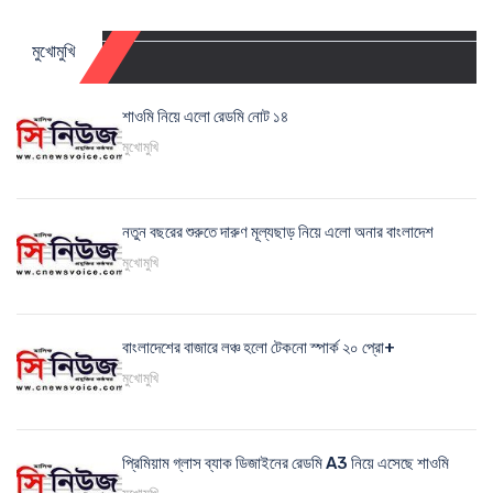
মুখোমুখি
শাওমি নিয়ে এলো রেডমি নোট ১৪
মুখোমুখি
নতুন বছরের শুরুতে দারুণ মূল্যছাড় নিয়ে এলো অনার বাংলাদেশ
মুখোমুখি
বাংলাদেশের বাজারে লঞ্চ হলো টেকনো স্পার্ক ২০ প্রো+
মুখোমুখি
প্রিমিয়াম গ্লাস ব্যাক ডিজাইনের রেডমি A3 নিয়ে এসেছে শাওমি