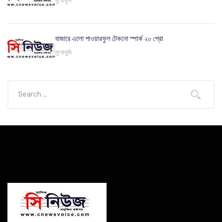
মুখোমুখি
বাজারে এলো পাওয়ারফুল টেকনো স্পার্ক ২০ প্রো
মুখোমুখি