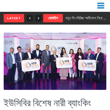
নতুন ৫জি মাস্টার ফোন আনছে ইনফিনিক্স
মোবাইল
নতুন সি-সিরিজ স্মার্টফোন নিয়ে আসছে রিয়েলমি
LATEST
ইউসিবির বিশেষ নারী ব্যাংকিং