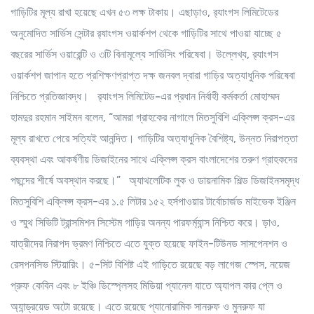
গাড়িটির মূল্য রাখা হয়েছে এখন ৫৩ লক্ষ টাকায়। এছাড়াও, র‌্যাংগস লিমিটেডের
অনুমোদিত সার্ভিস সেন্টার র‌্যাংগস ওয়ার্কশপ থেকে গাড়িটির সাথে পাওয়া যাচ্ছে ৫
বছরের সার্ভিস ওয়ারেন্টি ও ৩টি বিনামূল্যে সার্ভিসিং পরিষেবা। উল্লেখ্য, র‌্যাংগস
ওয়ার্কশপ জাপান হতে প্রশিক্ষণপ্রাপ্ত দক্ষ জনবল দ্বারা গাড়ির অত্যাধুনিক পরিষেবা
নিশ্চিতে প্রতিজ্ঞাবদ্ধ।
র‌্যাংগস লিমিটেড-এর প্রধান নির্বাহী কর্মকর্তা মোহাম্মদ
হামদুর রহমান সাইমন বলেন
, “আমরা গ্রাহকের নাগালে মিতসুবিশি এক্লিপ্স ক্রস-এর
মূল্য রাখতে পেরে সত্যিই আনন্দিত। গাড়িটির অত্যাধুনিক বৈশিষ্ট্য, উন্নত নিরাপত্তা
ব্যবস্থা এবং আকর্ষণীয় ডিজাইনের সাথে এক্লিপ্স ক্রস বাংলাদেশের তরুণ গ্রাহকদের
পছন্দের শীর্ষে অবস্থান করছে।” অ্যাথলেটিক লুক ও ডায়নামিক শিল্ড ডিজাইনসমৃদ্ধ
মিতসুবিশি এক্লিপ্স ক্রস-এর ১.৫ লিটার ১৫২ হর্সপাওয়ার টার্বোচার্জড মাইভেক ইঞ্জিন
ও স্মুথ সিভিটি ট্রান্সমিশন সিস্টেম গাড়ির অনন্য পারফর্ম্যান্স নিশ্চিত করে। ড়াও,
যাত্রীদের নিরাপদ ভ্রমণ নিশ্চিতে এতে যুক্ত হয়েছে ফাইন-টিউনড সাসপেনশন ও
রেসপনসিভ স্টিয়ারিং। ৫-সিট বিশিষ্ট এই গাড়িতে রয়েছে বড় লাগেজ স্পেস, নয়েজ
প্রুফ কেবিন এবং ৮ ইঞ্চি ডিস্প্লেসহ মিডিয়া প্যানেল যাতে অ্যাপল কার প্লে ও
অ্যান্ড্রয়েড অটো রয়েছে। এতে রয়েছে প্যানোরামিক সানরুফ ও মুনরুফ যা