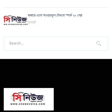
বাজারে এলো পাওয়ারফুল টেকনো স্পার্ক ২০ প্রো
মুখোমুখি