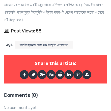
আরামদায়ক ভ্রমণকে একটি আনন্দদায়ক অভিজ্ঞতায় পরিণত করে। ‘মেড ইন জাপান
এসইউভি’ ব্যাজযুক্ত মিতসুবিশি এক্লিপ্স ক্রস-টি দেশের গ্রাহকদের জন্যে এসেছে
৮টি ভিন্ন রঙে।
Post Views: 58
Tags:
আকর্ষণীয় মূল্যছাড়ে পাওয়া যাচ্ছে মিতসুবিশি এক্লিপ্স ক্রস
Share this article:
Comments (0)
No comments yet