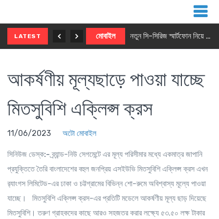
নতুন ৫জি মাস্টার ফোন আনছে ইনফিনিক্স
মোবাইল
নতুন সি-সিরিজ স্মার্টফোন নিয়ে আসছে রিয়েলমি
LATEST
আকর্ষণীয় মূল্যছাড়ে পাওয়া যাচ্ছে
মিতসুবিশি এক্লিপ্স ক্রস
11/06/2023
অটো মোবাইল
সিনিউজ ডেস্ক:-
ব্র্যান্ড-নিউ সেগমেন্টে এর মূল্য পরিসীমার মধ্যে একমাত্র জাপানি
প্রযুক্তিতে তৈরি বাংলাদেশের বহুল জনপ্রিয় এসইউভি মিতসুবিশি এক্লিপ্স ক্রস এখন
র‍্যাংগস লিমিটেড-এর ঢাকা ও চট্টগ্রামের বিভিন্ন শো-রুমে অবিশ্বাস্য মূল্যে পাওয়া
যাচ্ছে। মিতসুবিশি এক্লিপ্স ক্রস-এর প্রতিটি মডেলে আকর্ষণীয় মূল্য ছাড় দিয়েছে
মিতসুবিশি। তরুণ গ্রাহকদের কাছে আরও সহজতর করার লক্ষ্যে ৫৩.৫০ লক্ষ টাকার