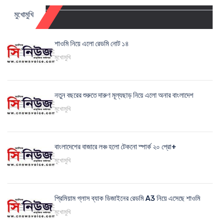
মুখোমুখি
শাওমি নিয়ে এলো রেডমি নোট ১৪
মুখোমুখি
নতুন বছরের শুরুতে দারুণ মূল্যছাড় নিয়ে এলো অনার বাংলাদেশ
মুখোমুখি
বাংলাদেশের বাজারে লঞ্চ হলো টেকনো স্পার্ক ২০ প্রো+
মুখোমুখি
প্রিমিয়াম গ্লাস ব্যাক ডিজাইনের রেডমি A3 নিয়ে এসেছে শাওমি
মুখোমুখি