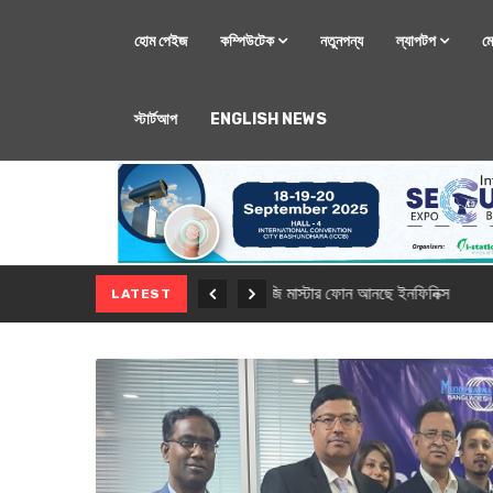
হোম পেইজ
কম্পিউটেক
নতুনপন্য
ল্যাপটপ
ম
স্টার্টআপ
ENGLISH NEWS
মোবাইল
নতুন সি-সিরিজ স্মার
LATEST