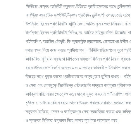
সিনিউজ ডেস্ক:
আইসিটি সল্যুশন নিশ্চিতে গ্রামীণফোনের সাথে মুন্ডিফার্মার
জনপ্রিয়
বহুজাতিক
ফার্মাসিউটিক্যাল
প্রতিষ্ঠান
মুন্ডিফার্মা
বাংলাদেশের
সাথে
উপস্থিত ছিলেন প্রতিষ্ঠানটির কান্ট্রি হেড, অমিত কুমার গুহ; সিএফও, 
উপস্থিত ছিলেন প্রতিষ্ঠানটির সিবিও, ড. আসিফ নাইমুর রশিদ; ডিরেক্টর, শ
পার্টনারশিপ, আরভিদ চৌধুরী; কি অ্যাকাউন্ট ম্যানেজার, মোনতাশের উদ্দীন
করার লক্ষ্য নিয়ে কাজ করছে গ্রামীণফোন। ডিজিটালাইজেশনের যুগে প্র
কার্যকারিতা বৃদ্ধি ও স্বচ্ছতা নিশ্চিতের মাধ্যমে বিভিন্ন প্রতিষ্ঠান ও গ্
ধরনে ইতিবাচক পরিবর্তন আনতে এবং এক্ষেত্রে কার্যকরী পার্টনারশিপ করতে প
বিষয়ের সাথে যুক্ত করতে গ্রামীণফোনের লক্ষ্যপূরণে ভূমিকা রাখবে। পার্টনা
ও সেবা এবং দেশজুড়ে নিরবচ্ছিন্ন নেটওয়ার্কের মাধ্যমে কার্যক্রম পরিচালনায়
কার্যক্রম পরিচালনার ক্ষেত্রেও নতুন মাত্রা যুক্ত করবে এ পার্টনারশিপ; প
চুক্তি
ও নেটওয়ার্কের মাধ্যমে তাদের উন্নত গ্রাহকসেবাদানে সহায়তা করবে।
সল্যুশন তৈরিতে, সেলস ও কার্যক্রমগত সেবা স্বয়ংক্রিয় করতে এবং ভবিষ্যত
ও স্বচ্ছতা নিশ্চিতে উদ্ভাবন নিয়ে আসার ব্যাপারে আলোচনা করে।