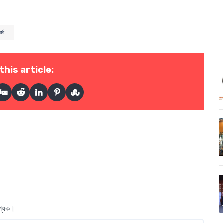
র্মা
this article:
বশ্যক।