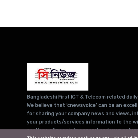
Bangladeshi First ICT & Telecom related daily
We believe that ‘cnewsvoice’ can be an excel
for sharing your company news and views, in
your products/services information to the w
sections of people in general and your potent