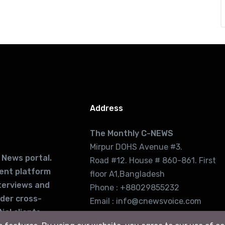
Address
The Monthly C-NEWS
Mirpur DOHS Avenue #3.
 News portal.
Road #12. House # 860-861. First
lent platform
floor A1,Bangladesh
terviews and
Phone : +88029855232
ider cross-
Email : info@cnewsvoice.com
ial clients
cnewsvoice2002@gmail.com