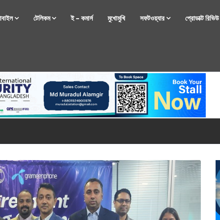
োবাইল
টেলিকম
ই – কমার্স
মুখোমুখি
সফটওয়্যার
প্রোডাক্ট রিভি
্টফোন নিয়ে আসছে রিয়েলমি