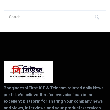
Bangladeshi First ICT & Telecom related daily News
portal. We believe that ‘cnewsvoice’ can be an
excellent platform for sharing your company news
and views, interviews and your products/services