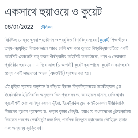
একসাথে হুয়াওয়ে ও কুয়েট
08/01/2022
টেলিকম
সিনিউজ ডেস্ক: খুলনা প্রকৌশল ও প্রযুক্তি বিশ্ববিদ্যালয়ের (
কুয়েট
) শিক্ষার্থীদের
তথ্য-প্রযুক্তি বিষয়ক জ্ঞানে আরও বেশি দক্ষ করে তুলতে বিশ্ববিদ্যালয়টিতে একটি
আইসিটি একাডেমি চালু করবে শীর্ষস্থানীয় আইসিটি অবকাঠামো, পণ্য ও সেবাদাতা
প্রতিষ্ঠান হুয়াওয়ে। এ নিয়ে আজ (১ আগস্ট) কুয়েট ক্যাম্পাসে কুয়েট ও হুয়াওয়ে'র
মধ্যে একটি সমঝোতা স্মারক (এমওইউ) স্বাক্ষর করা হয়।
এই চুক্তি স্বাক্ষর অনুষ্ঠানে উপস্থিত ছিলেন বিশ্ববিদ্যালয়ের ইলেক্টিক্যাল এন্ড
ইলেক্ট্রনিক ইঞ্জিনিয়ারিং অনুষদের ডিন প্রফেসর ড. আযহারুল হাসান, রেজিস্ট্রার
প্রকৌশলী মোঃ আনিসুর রহমান ভুঁইয়া, ইলেক্ট্রনিক্স এন্ড কমিউনেকশন ইঞ্জিনিয়ারিং
বিভাগের প্রধান প্রফেসর ড. পল্লব কুমার চৌধুরী, হুয়াওয়ে বাংলাদেশের এন্টারপ্রাইজ
বিজনেস গ্রুপের প্রেসিডেন্ট জর্জ লিন, পাবলিক রিলেশন্স ম্যানেজার তৌহিদুল হাসান
এবং অন্যান্য ব্যক্তিবর্গ।