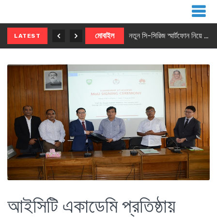
নতুন ৫জি মাস্টার ফোন আনছে ইনফিনিক্স
মোবাইল
নতুন সি-সিরিজ স্মার্টফোন নিয়ে আসছে রিয়েলমি
LATEST
আইসিটি একাডেমি প্রতিষ্ঠায়