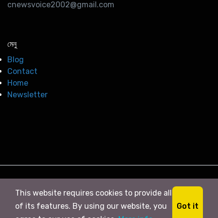
cnewsvoice2002@gmail.com
মেনু
Blog
Contact
Home
Newsletter
© 2026
সি নিউজ
. All right Reserved
This website requires cookies to provide all
Got it
of its features. By using our website, you