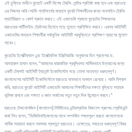
এই চুক্তির অধীনে কুয়েটে একটি বিশেষ ট্রেনিং সেন্টার প্রতিষ্ঠা করা হবে এবং হুয়াওয়ে
এর নিজস্ব আই-লার্নিং প্লাটফর্মের মাধ্যমে কুয়েট শিক্ষার্থীদের জন্য অনলাইন ট্রেনিং
ম্যাটেরিয়াল ও কোর্স প্রদান করবে। এই একাডেমি প্রথমে কুয়েটের শিক্ষকদের
হুয়াওয়ের সার্টিফাইড ট্রেইনার হিসেবে গড়ে তুলতে প্রশিক্ষিত করবে। এরপর আইসিটি
একাডেমির মাধ্যমে শিক্ষার্থীরা সর্বাধুনিক আইসিটি প্রযুক্তিতে প্রশিক্ষণ গ্রহণের সুযোগ
পাবেন।
কুয়েটের ইলেক্টিক্যাল এন্ড ইলেক্ট্রনিক ইঞ্জিনিয়ারিং অনুষদের ডিন প্রফেসর ড.
আযহারুল হাসান বলেন, "আমাদের ধারাবাহিক প্রবৃদ্ধিসহ সার্বিকভাবে উন্নয়নের জন্য
একটি টেকসই আইসিটি ট্যালেন্ট ইকোসিস্টেম গড়ে তোলা অত্যন্ত গুরুত্বপূর্ণ।
বাংলাদেশের আইসিটি ইকোসিস্টেমে হুয়াওয়ে নানাভাবে অবদান রেখেছে। আমি বিশ্বাস
করি, হুয়াওয়ে কুয়েট আইসিটি একাডেমি আমাদের শিক্ষার্থীদের দক্ষতা বৃদ্ধিতে সহায়ক
ভূমিকা রাখবে এবং দক্ষতা ও জ্ঞান অর্জনের নতুন নতুন দিক উন্মোচন করবে।"
হুয়াওয়ে টেকনোলজিস (বাংলাদেশ) লিমিটডের এন্টারপ্রাইজ বিজনেস গ্রুপের প্রেসিডেন্ট
জর্জ লিন বলেন, "ডিজিটালাইজেশনের সাথে সম্পর্কিত লক্ষ্যপূরণ করতে বাংলাদেশকে
সার্বিক সহায়তা করতে সবসময় প্রস্তুত হুয়াওয়ে। এক্ষেত্রে, সবচেয়ে গুরুত্বপূর্ণ বিষয়
হচ্ছে, একটি শক্তিশালী আইসিটি ইকোসিস্টেম গড়ে তোলা। এজন্য একটি