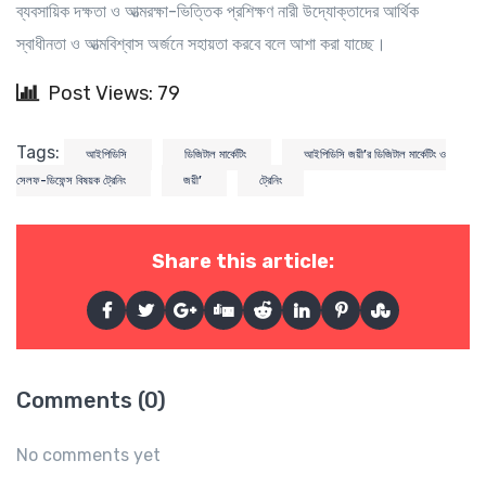
ব্যবসায়িক দক্ষতা ও আত্মরক্ষা-ভিত্তিক প্রশিক্ষণ নারী উদ্যোক্তাদের আর্থিক
স্বাধীনতা ও আত্মবিশ্বাস অর্জনে সহায়তা করবে বলে আশা করা যাচ্ছে।
Post Views: 79
Tags:
আইপিডিসি
ডিজিটাল মার্কেটিং
আইপিডিসি জয়ী’র ডিজিটাল মার্কেটিং ও
সেলফ-ডিফেন্স বিষয়ক ট্রেনিং
জয়ী’
ট্রেনিং
Share this article:
Comments (0)
No comments yet