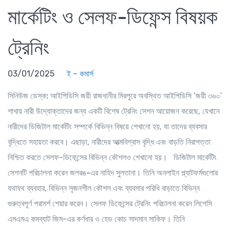
মার্কেটিং ও সেলফ-ডিফেন্স বিষয়ক
ট্রেনিং
03/01/2025
ই – কমার্স
সিনিউজ ডেস্ক:
আইপিডিসি জয়ী রাজধানীর মিরপুরে অবস্থিত আইপিডিসি ‘জয়ী ৩৬০’
শাখায় নারী উদ্যোক্তাদের জন্য একটি বিশেষ ট্রেনিং সেশন আয়োজন করেছে, যেখানে
নারীদের ডিজিটাল মার্কেটিং সম্পর্কে বিভিন্ন বিষয়ে শেখানো হয়, যা তাদের ব্যবসার
বৃদ্ধিতে সহায়তা করবে। এছাড়া, নারীদের আত্মবিশ্বাস বৃদ্ধি এবং বাড়তি নিরাপত্তা
নিশ্চিত করতে সেলফ-ডিফেন্সের বিভিন্ন কৌশলও শেখানো হয়। ডিজিটাল মার্কেটিং
সেশনটি পরিচালনা করেন
জলরঙ-এর নাহিদ সুলতানা
। তিনি অনলাইন প্ল্যাটফর্মগুলোর
যথাযথ ব্যবহার, বিভিন্ন সৃজনশীল কৌশল এবং ব্যবসার পরিধি বাড়াতে বিভিন্ন
গুরুত্বপূর্ণ পরামর্শ শেয়ার করেন। সেলফ ডিফেন্সের ট্রেনিং পরিচালনা করেন লিগেসি
এমএমএ কমব্যাট জিম-এর কর্ণধার ও হেড কোচ
সাদমান সাকিফ
। তিনি