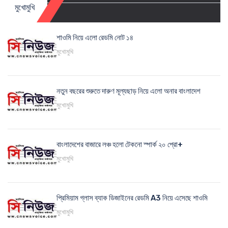
মুখোমুখি
শাওমি নিয়ে এলো রেডমি নোট ১৪
মুখোমুখি
নতুন বছরের শুরুতে দারুণ মূল্যছাড় নিয়ে এলো অনার বাংলাদেশ
মুখোমুখি
বাংলাদেশের বাজারে লঞ্চ হলো টেকনো স্পার্ক ২০ প্রো+
মুখোমুখি
প্রিমিয়াম গ্লাস ব্যাক ডিজাইনের রেডমি A3 নিয়ে এসেছে শাওমি
মুখোমুখি