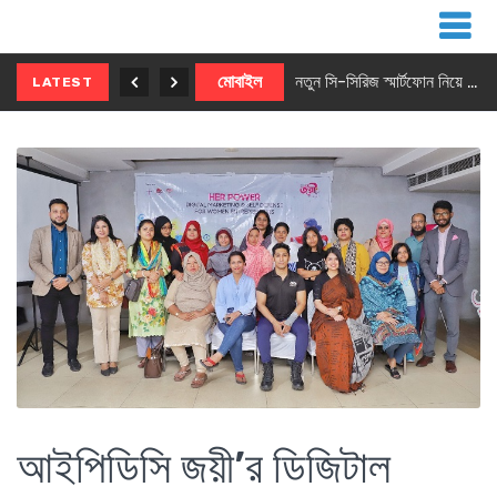
নতুন ৫জি মাস্টার ফোন আনছে ইনফিনিক্স
মোবাইল
নতুন সি-সিরিজ স্মার্টফোন নিয়ে আসছে রিয়েলমি
LATEST
আইপিডিসি জয়ী’র ডিজিটাল