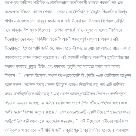
অংশগ্রহণকারীদের শারীরিক ও মানসিকভাবে আত্মবিশ্বাসী থাকতে পরামর্শ দেন এবং
আত্মরক্ষার বিভিন্ন কৌশল শেখান। সেসময় আইপিডিসি ফাইন্যান্স পিএলসি’র মিরপুর
শাখার ম্যানেজার মো: মামুনুর রহমান এবং নারী উদ্যোক্তা উন্নয়ন বিশেষজ্ঞ মৌটুসি
হিনা হান্নান উপস্থিত ছিলেন। সেশন সম্পর্কে
নাহিদ সুলতানা
বলেন, “বর্তমানে
উদ্যোক্তাদের জন্য ডিজিটাল মার্কেটিং একটি গুরুত্বপূর্ণ মাধ্যম। একজন নারী
উদ্যোক্তা হিসেবে আমি জানি যে, সফল হতে কী ধরনের চ্যালেঞ্জ আসতে পারে এবং তা
মোকাবেলায় কেমন দক্ষতা প্রয়োজন। এই সেশনটি নারীদের অনলাইন প্ল্যাটফর্মগুলোর
যথাযথ ব্যবহার, ব্র্যান্ড বিল্ডিং এবং ব্যবসার প্রবৃদ্ধিতে সহায়তা করবে বলে আমার
বিশ্বাস।”
সেলফ ডিফেন্স সেশনে অংশগ্রহণকারী
লি ট্রেডিং-এর প্রতিষ্ঠাতা আঞ্জুমন
আরা
বলেন, “বর্তমান সময়ে সেলফ ডিফেন্স কোনও বিলাসিতা নয়, বরং এটি নারীদের
জন্য অপরিহার্য হয়ে দাঁড়িয়েছে। এই সেশন আমার প্র্যাক্টিকেল স্কিল ও কনফিডেন্স
বাড়াতে সাহায্য করেছে, যা আমার ব্যক্তিগত ও পেশাগত জীবনে সাহায্য করবে এবং
আমি আরও নিরাপদ অনুভব করবো। এমন সময়োপযোগী একটি উদ্যোগ গ্রহণের জন্য
আইপিডিসি জয়ী ৩৬০-কে আন্তরিক ধন্যবাদ।”
এই উদ্যোগে নারীদের আর্থিক ও
ব্যক্তিগত ক্ষমতায়নে আইপিডিসি জয়ী’র প্রতিশ্রুতি প্রতিফলিত হয়েছে। একসাথে