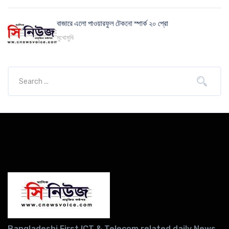
বাজারে এলো পাওয়ারফুল টেকনো স্পার্ক ২০ প্রো
মুখোমুখি
Bangladeshi First ICT & Telecom related daily News