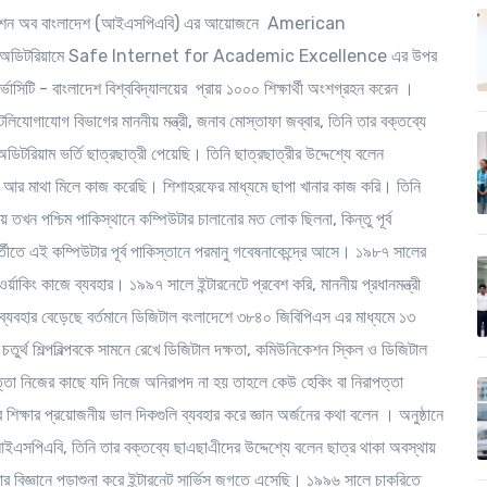
যাসোসিয়েশন অব বাংলাদেশ (আইএসপিএবি) এর আয়োজনে American
অডিটরিয়ামে Safe Internet for Academic Excellence এর উপর
্ভাসিটি - বাংলাদেশ বিশ্ববিদ্যালয়ের প্রায় ১০০০ শিক্ষার্থী অংশগ্রহন করেন ।
িযোগাযোগ বিভাগের মাননীয় মন্ত্রী, জনাব মোস্তাফা জব্বার, তিনি তার বক্তব্যে
িয়াম ভর্তি ছাত্রছাত্রী পেয়েছি। তিনি ছাত্রছাত্রীর উদ্দেশ্যে বলেন
ম আর মাথা মিলে কাজ করেছি। শিশাহরফের মাধ্যমে ছাপা খানার কাজ করি। তিনি
ন পশ্চিম পাকিস্থানে কম্পিউটার চালানোর মত লোক ছিলনা, কিন্তু পূর্ব
্তীতে এই কম্পিউটার পূর্ব পাকিস্তানে পরমানু গবেষনাকেন্দ্রে আসে। ১৯৮৭ সালের
য়াকিং কাজে ব্যবহার। ১৯৯৭ সালে ইন্টারনেটে প্রবেশ করি, মাননীয় প্রধানমন্ত্রী
র ব্যবহার বেড়েছে বর্তমানে ডিজিটাল বংলাদেশে ৩৮৪০ জিবিপিএস এর মাধ্যমে ১৩
ুর্থ শিল্পবিল্পবকে সামনে রেখে ডিজিটাল দক্ষতা, কমিউনিকেশন স্কিল ও ডিজিটাল
ত্তা নিজের কাছে যদি নিজে অনিরাপদ না হয় তাহলে কেউ হেকিং বা নিরাপত্তা
িক্ষার প্রয়োজনীয় ভাল দিকগুলি ব্যবহার করে জ্ঞান অর্জনের কথা বলেন । অনুষ্ঠানে
ইএসপিএবি, তিনি তার বক্তব্যে ছাএছাএীদের উদ্দেশ্যে বলেন ছাত্র থাকা অবস্থায়
উটার বিজ্ঞানে পড়াশুনা করে ইন্টারনেট সার্ভিস জগতে এসেছি। ১৯৯৬ সালে চাকরিতে