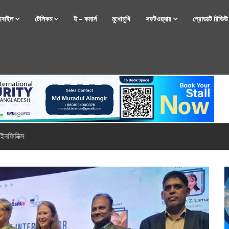
োবাইল
টেলিকম
ই – কমার্স
মুখোমুখি
সফটওয়্যার
প্রোডাক্ট রিভি
্টফোন নিয়ে আসছে রিয়েলমি