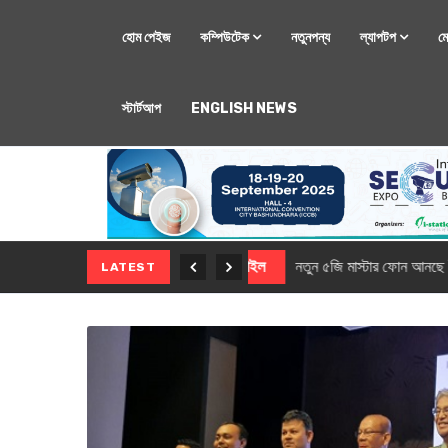
হোম পেইজ
কম্পিউটেক
নতুনপন্য
ল্যাপটপ
ম
স্টার্টআপ
ENGLISH NEWS
মোবাইল
নতুন সি-সিরিজ স্মার
LATEST