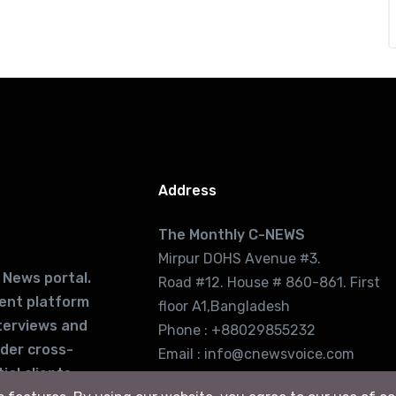
Address
The Monthly C-NEWS
Mirpur DOHS Avenue #3.
 News portal.
Road #12. House # 860-861. First
lent platform
floor A1,Bangladesh
terviews and
Phone : +88029855232
ider cross-
Email : info@cnewsvoice.com
ial clients
cnewsvoice2002@gmail.com