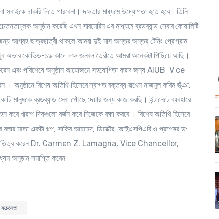
গুলো সবাইকে চাকরি দিতে পারবেনা। দক্ষতার মাধ্যমে উদ্যোগতা হতে হবে। তিনি
েতনতামূলক অনুষ্ঠান করেছি এখন সাবমেরিন এর মাধ্যমে ব্রডব্যান্ড সেবার কোয়ালিটি
ন্য আগ্রহ ছাত্রছাত্রী থাকলে আমরা দুই মাস অন্তর অন্তর টেনিং প্রোগ্রাম
 খুব অভাব কোভিড-১৯ কালে দক্ষ জনবল তৈরীতে আমরা অনেকটা পিছিয়ে আছি।
ত করেন এবং পরিশেষে অনুষ্ঠান আয়োজনে সহযোগিতা করার জন্য AIUB Vice
 । অনুষ্ঠানে বিশেষ অতিথি হিসেবে স্বাগত বক্তব্য রাখেন নাজমুল করিম ভূঁঞা,
ি মানুষকে ব্রডব্যান্ড সেবা পৌছে দেয়ার জন্য কাজ করছি। ইন্টানেটে ব্যবহারে
হন করে খারাপ দিকগুলো বর্জন করে নিজেকে রক্ষা করবে । বিশেষ অতিথি হিসেবে
জের বলার মতো একটা গল্প, সাকিব আহমেদ, ডিরেক্টর, আইএসপিএবি ও প্রপেসর ড:
ষ্ঠানে সভাপতিত্ব করেন Dr. Carmen Z. Lamagna, Vice Chancellor,
ধ্যম অনুষ্ঠান সমাপ্তি করেন।
র সচেতনতা