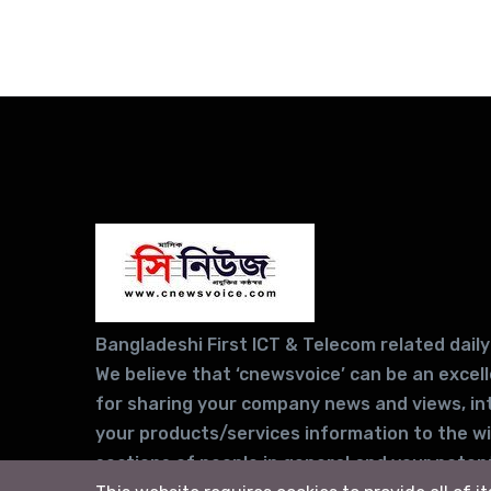
Bangladeshi First ICT & Telecom related daily
We believe that ‘cnewsvoice’ can be an excel
for sharing your company news and views, in
your products/services information to the w
sections of people in general and your potent