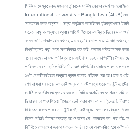
সিনিউজ ডেস্ক:
রোজ মঙ্গলবার ইন্টারনেট সার্ভিস প্রোভাইডার্স অ্
International University - Bangladesh (AIUB) এর 
সচেতনতা মূলক অনুষ্ঠান। উক্ত অনুষ্ঠানে আমেরিকান ইন্টারন্যাশনাল ইউনির
সচেতনতামূলক অনুষ্ঠানে প্রধান অতিথি হিসেবে উপস্থিত ছিলেন ডাক ও টেল
বলেন আমি সৌভাগ্যবান যখনেই এআইইউবি ক্যাম্পাস এ এসেছি তখনেই অডিটর
বিশ্ববিদ্যালয় পড়া শেষে সাংবাদিকতা শুরু করি, কলমের শক্তি অনেক কল
বলেন আমেরিকা যখন পাকিস্তানকে আইবিএম ১৬২০ কম্পিউটার উপহার দেয় তখ
পাকিস্তানে মো: হানিফ উদ্দিন মিয়া এই কম্পিউটার চালাতে পারত বলে পরবর
১৬ই মে কম্পিউটারের মাধ্যমে প্রথম বাংলায় পত্রিকা বের হয়।তারপর নেটওর্
শেখ হাসিনা সরকারের আমলেই শুল্ক ও ভ্যাট প্রত্যাহারের পর ইন্টারনেটে
কোটি লোক ইন্টারনেট ব্যবহার করছে। তিনি ছাএছাএীদেরকে সামনে ৫জি ও চত
ডিভাইস এর পারদর্শিতায় নিজেকে তৈরী করার কথা বলেন। ইন্টারনেট নিরাপ
বিঘিœত করতে পারবে না। ইন্টারনেট, ফেইসবুকও গুগোলের মাধ্যমে নিজের শ
বিশেষ অতিথি হিসেবে বক্তব্য রাখেন জনাব মো: ইমদাদুল হক, সভাপতি, আ
বিটিবিতে মোস্তাফা জব্বার স্যারের অনুষ্ঠান দেখে অনুপ্রানীত হয়ে কম্পি