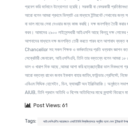
প্রবেশ করি বর্তমানে উদ্যোগতা হয়েছি। সরকারী বা বেসরকারী প্রতিষ্ঠান
আরো বলেন আমরা প্রথমে ভিস্যাট এর মাধ্যমে ইন্টারনেট শেখানোর জন্য সচ
বা ভাল মানের সেবা দেওয়ার জন্য কাজ করছি। দক্ষ জনশক্তি তৈরী করার জ
করব। আমাদের ২৯০০ লাইসেন্সধারী আইএসপি আছে কিন্তু দক্ষ লোকের
আপনাদের মাধ্যমে দক্ষ জনশক্তি তেরী করতে পারব বলে আশাবাদ ব্যক্
Chancellor সহ সকল শিক্ষক ও কর্মকর্তাদের প্রতি ধন্যবাদ জ্ঞাপন করেন
সেক্রেটারী জেনারেল, আইএসপিএবি, তিনি তার বক্তব্যে বলেন আমরা ১৮ কোট
ভাল ও খারাপ দিক আছে ,আমরা আশা করি ছাত্রছাত্রীরা ভাল দিকগুলো গ্র
আরো বক্তব্য রাখেন জনাব ইকবাল বাহার জাহিদ,ফাউন্ডার প্রেসিড্টে, নি
এবিএম সিদ্দিক হোসেইন , ডিন, ফ্যাকাল্টি অব ইঞ্জিনিয়ারিং। অনু
AIUB, তিনি প্রথান অতিথি ও বিশেষ অতিথিদের মাঝে ক্র্যাস্ট বিতরনে মা
Post Views: 61
Tags:
আইএসপিএবি’র আয়োজনে এআইইউবি বিশ্ববিদ্যালয়ে অনুষ্ঠিত হলো সেফ ইন্টারনেট উপ