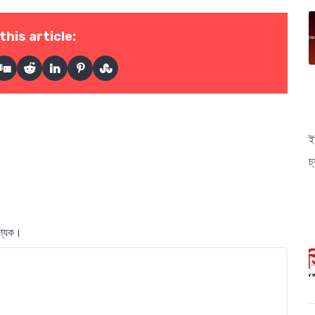
this article:
ই
চ
বশ্যক।