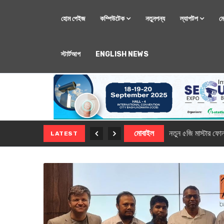
হোম পেইজ
কম্পিউটেক
নতুনপন্য
ল্যাপটপ
ম
স্টার্টআপ
ENGLISH NEWS
মোবাইল
নতুন সি-সিরিজ স্মার
LATEST