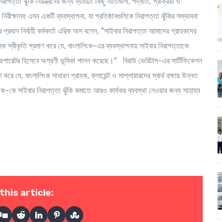
া ঝুঁকি নিয়ন্ত্রনের জন্য ব্যবহৃত কিছু নীতিমালা, পদ্ধতি, প্রক্রিয়া ও
ি নিরীক্ষাসহ এমন একটি ব্যবস্থাপনা, যা প্রতিষ্ঠানগুলিকে নিরাপত্তা ঝুঁকির সম্ভাবনা
র প্রধান নির্বাহী কর্মকর্তা এরিক অস বলেন, "সাইবার নিরাপত্তা আমাদের গ্রাহকদের
 স্বীকৃতি প্রমাণ করে যে, বাংলালিংক-এর ব্যবস্থাপনায় সাইবার নিরাপত্তাকে
ল অপারেটর হিসেবে অগ্রণী ভূমিকা পালন করেছে।" বিরাউ ভেরিটাস-এর সার্টিফিকেশন
যে, বাংলালিংক সাধারণ গ্রাহক, ক্লায়েন্ট ও সাপ্লায়ারদের স্বার্থ রক্ষায় উন্নত
-কে সাইবার নিরাপত্তা ঝুঁকি কমাতে আরও কার্যকর ব্যবস্থা নেওয়ার জন্য সাহায্য
this article: