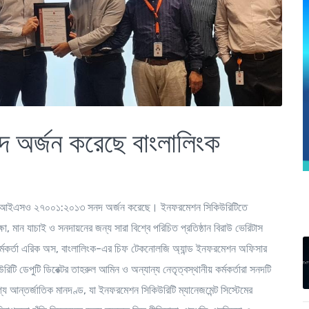
র্জন করেছে বাংলালিংক
লিংক আইএসও ২৭০০১:২০১৩ সনদ অর্জন করেছে। ইনফরমেশন সিকিউরিটিতে
ষা, মান যাচাই ও সনদায়নের জন্য সারা বিশ্বে পরিচিত প্রতিষ্ঠান বিরাউ ভেরিটাস
কর্মকর্তা এরিক অস, বাংলালিংক-এর চিফ টেকনোলজি অ্যান্ড ইনফরমেশন অফিসার
িটি ডেপুটি ডিরেক্টর তাহরুল আমিন ও অন্যান্য নেতৃত্বস্থানীয় কর্মকর্তারা সনদটি
ন্তর্জাতিক মানদণ্ড, যা ইনফরমেশন সিকিউরিটি ম্যানেজমেন্ট সিস্টেমের