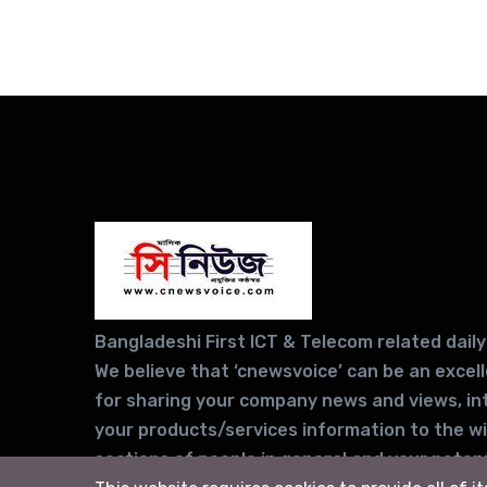
Bangladeshi First ICT & Telecom related daily
We believe that ‘cnewsvoice’ can be an excel
for sharing your company news and views, in
your products/services information to the w
sections of people in general and your potent