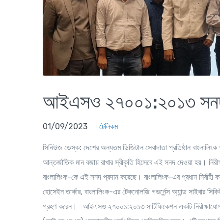
আইএসও ২৭০০১:২০১৩ সনদ অ
01/09/2023
টেলিকম
সিনিউজ ডেস্ক:
দেশের অন্যতম ডিজিটাল সেবাদাতা প্রতিষ্ঠান বাংলা
আন্তর্জাতিক মান বজায় রাখার স্বীকৃতি হিসেবে এই সনদ দেওয়া হয়। নিরীক্
বাংলালিংক-কে এই সনদ প্রদান করেছে। বাংলালিংক-এর প্রধান নির্বাহী 
হোসেইন তার্কার, বাংলালিংক-এর টেকনোলজি গভর্নেন্স অ্যান্ড সাইবার সিকিউর
গ্রহণ করেন। আইএসও ২৭০০১:২০১৩ সার্টিফিকেশন একটি নিরীক্ষাযোগ্য আ