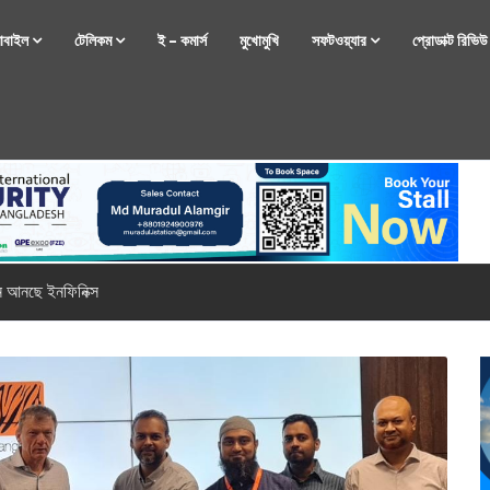
োবাইল
টেলিকম
ই – কমার্স
মুখোমুখি
সফটওয়্যার
প্রোডাক্ট রিভি
্টফোন নিয়ে আসছে রিয়েলমি