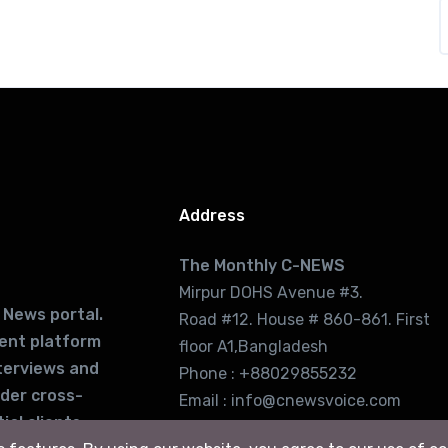
Address
The Monthly C-NEWS
Mirpur DOHS Avenue #3.
 News portal.
Road #12. House # 860-861. First
lent platform
floor A1,Bangladesh
terviews and
Phone : +88029855232
ider cross-
Email : info@cnewsvoice.com
ial clients
cnewsvoice2002@gmail.com