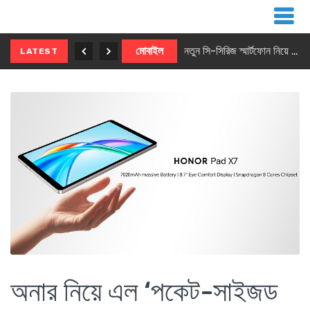
নতুন ৫জি মাস্টার ফোন আনছে ইনফিনিক্স
মোবাইল
নতুন সি-সিরিজ স্মার্টফোন নিয়ে আসছে রিয়েলমি
LATEST
অনার নিয়ে এল ‘পকেট-সাইজড