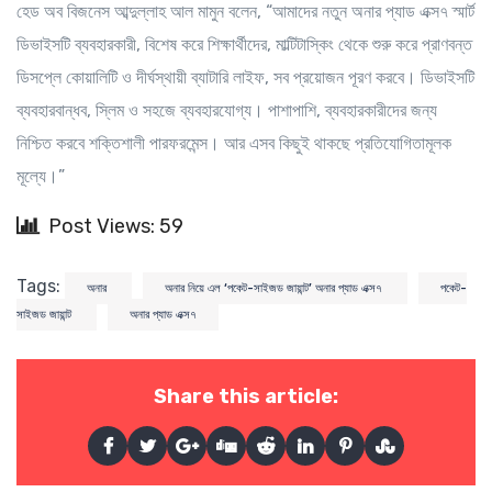
হেড অব বিজনেস আব্দুল্লাহ আল মামুন বলেন, “আমাদের নতুন অনার প্যাড এক্স৭ স্মার্ট
ডিভাইসটি ব্যবহারকারী, বিশেষ করে শিক্ষার্থীদের, মাল্টিটাস্কিং থেকে শুরু করে প্রাণবন্ত
ডিসপ্লে কোয়ালিটি ও দীর্ঘস্থায়ী ব্যাটারি লাইফ, সব প্রয়োজন পূরণ করবে। ডিভাইসটি
ব্যবহারবান্ধব, স্লিম ও সহজে ব্যবহারযোগ্য। পাশাপাশি, ব্যবহারকারীদের জন্য
নিশ্চিত করবে শক্তিশালী পারফরমেন্স। আর এসব কিছুই থাকছে প্রতিযোগিতামূলক
মূল্যে।”
Post Views: 59
Tags:
অনার
অনার নিয়ে এল ‘পকেট-সাইজড জায়ান্ট’ অনার প্যাড এক্স৭
পকেট-
সাইজড জায়ান্ট
অনার প্যাড এক্স৭
Share this article: