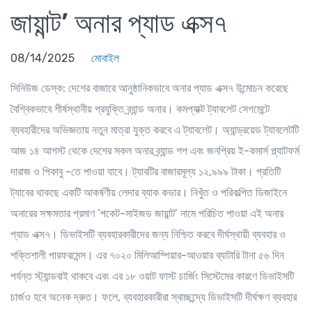
জায়ান্ট’ অনার প্যাড এক্স৭
08/14/2025
মোবাইল
সিনিউজ ডেস্ক
: দেশের বাজারে আনুষ্ঠানিকভাবে অনার প্যাড এক্স৭ উন্মোচন করেছে
বৈশ্বিকভাবে শীর্ষস্থানীয় প্রযুক্তি ব্র্যান্ড অনার। কমপ্যাক্ট ট্যাবলেট সেগমেন্টে
ব্যবহারীদের অভিজ্ঞতায় নতুন মাত্রা যুক্ত করবে এ ট্যাবলেট। অ্যান্ড্রয়েড ট্যাবলেটটি
আজ ১৪ আগস্ট থেকে দেশের সকল অনার ব্র্যান্ড শপ এবং জনপ্রিয় ই-কমার্স প্ল্যাটফর্ম
দারাজ ও পিকাবু -তে পাওয়া যাবে। ট্যাবটির বাজারমূল্য ১২,৯৯৯ টাকা। প্রতিটি
ট্যাবের থাকছে একটি আকর্ষণীয় লেদার ব্যাক কভার। নিখুঁত ও পরিকল্পিত ডিজাইনে
অনারের সক্ষমতার প্রমাণ ‘পকেট-সাইজড জায়ান্ট’ নামে পরিচিত পাওয়া এই অনার
প্যাড এক্স৭। ডিভাইসটি ব্যবহারকারীদের জন্য নিশ্চিত করবে দীর্ঘস্থায়ী ব্যবহার ও
শক্তিশালী পারফরমেন্স। এর ৭০২০ মিলিআম্পিয়ার-আওয়ার ব্যাটারি টানা ৫৬ দিন
পর্যন্ত স্ট্যান্ডবাই থাকবে এবং এর ১৮ ওয়াট ফাস্ট চার্জিং সিস্টেমের কারণে ডিভাইসটি
চার্জও হবে অনেক দ্রুত। ফলে, ব্যবহারকারীরা স্বাচ্ছন্দ্যে ডিভাইসটি দীর্ঘক্ষণ ব্যবহার