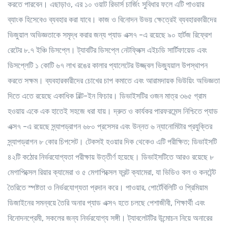
করতে পারবেন। এছাড়াও, এর ১০ ওয়াট রিভার্স চার্জিং সুবিধার ফলে এটি পাওয়ার
ব্যাংক হিসেবেও ব্যবহার করা যাবে। কাজ ও বিনোদন উভয় ক্ষেত্রেই ব্যবহারকারীদের
ভিজুয়াল অভিজ্ঞতাকে সমৃদ্ধ করার জন্য প্যাড এক্স৭ -এ রয়েছে ৯০ হার্টজ রিফ্রেশ
রেটের ৮.৭ ইঞ্চি ডিসপ্লে। ট্যাবটির ডিসপ্লে নেটফ্লিক্স এইচডি সার্টিফায়েড এবং
ডিসপ্লেটি ১ কোটি ৬৭ লাখ রঙের কালার প্যালেটের উজ্জ্বল ভিজ্যুয়াল উপস্থাপন
করতে সক্ষম। ব্যবহারকারীদের চোখের চাপ কমাতে এবং আরামদায়ক ভিউয়িং অভিজ্ঞতা
দিতে এতে রয়েছে একাধিক বিল্ট-ইন ফিচার। ডিভাইসটির ওজন মাত্র ৩৬৫ গ্রাম
হওয়ায় একে এক হাতেই সহজে ধরা যায়। দ্রুত ও কার্যকর পারফরমেন্স নিশ্চিতে প্যাড
এক্স৭ -এ রয়েছে স্ন্যাপড্রাগন ৬৮০ প্রসেসর এবং উন্নত ৬ ন্যানোমিটার প্রযুক্তির
স্ন্যাপড্রাগন ৮ কোর চিপসেট। টেকসই হওয়ার দিক থেকেও এটি পরীক্ষিত; ডিভাইসটি
৪২টি কঠোর নির্ভরযোগ্যতা পরীক্ষায় উত্তীর্ণ হয়েছে। ডিভাইসটিতে আরও রয়েছে ৮
মেগাপিক্সেল রিয়ার ক্যামেরা ও ৫ মেগাপিক্সেল ফ্রন্ট ক্যামেরা, যা ভিডিও কল ও কনটেন্ট
তৈরিতে স্পষ্টতা ও নির্ভরযোগ্যতা প্রদান করে। পাওয়ার, পোর্টেবিলিটি ও প্রিমিয়াম
ডিজাইনের সমন্বয়ে তৈরি অনার প্যাড এক্স৭ হতে চলছে পেশাজীবী, শিক্ষার্থী এবং
বিনোদনপ্রেমী, সকলের জন্য নির্ভরযোগ্য সঙ্গী। ট্যাবলেটটির উন্মোচন নিয়ে অনারের