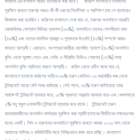
মাধ্যমে এর ফলাফল আরও ইতিবাচক করা যাবে।” জরিপে অনলাইনে নিজেদের
সুরক্ষিত রাখতে তরুণরা আরও কী কী ধরণের নির্দেশিকা ও প্রশিক্ষণ চায় সে ব্যপারেও
জিজ্ঞাসা করা হয়েছিল। জরিপের ফলাফলে দেখা যায় যে, তরুণরা অনলাইনে হয়রানি
মোকাবিলায় সোশ্যাল মিডিয়া অ্যাপস (৫৬%), অনলাইনে তাদের গোপনীয়তা রক্ষা
(৪৬%) এবং তাদের মানসিক স্বাস্থ্য ও সুস্থতার উন্নতি (৪৩%) সম্পর্কে আরও
জানতে আগ্রহী। এছাড়াও, অংশগ্রহণকারীরা মেসেজিং অ্যাপে (৪০%) অনলাইন
বুলিং থেকে সুরক্ষা পেতে এবং গেমিং ও স্ট্রিমিং ভিডিও গেমসের (৩৭%) সময়
অনলাইন বুলিং প্রতিহত করতে আগ্রহী। জরিপ থেকে এটিও জানা যায় যে,
বাংলাদেশে চালানো জরিপের অধীনে ৮৬% তরুণ কোভিড-১৯ মহামারীর শুরু থেকে
ইন্টারনেটে আরো বেশি সময় কাটাচ্ছে। সেই সাথে, ৩৫% তরুণ জানিয়েছে তারা
সারাক্ষণই ইন্টারনেট ব্যবহার করে, ১৫% প্রধানত সন্ধ্যায় ব্যবহার করে এবং কেবলমাত্র
২% শুধু স্কুল চলাকালীন ইন্টারনেট ব্যবহার করে থাকে। ইন্টারনেটে তরুণ
ব্যবহারকারীদের অনলাইন কার্যক্রম সুরক্ষিত করা গ্রামীণফোনের দীর্ঘদিনের লক্ষ্যগুলোর
মধ্যে একটি। শিশু ও তরুণদের অনলাইনে সুরক্ষিত রাখতে আমরা ২০১৬ সাল থেকে
আমাদের পার্টনার ও কমিউনিটির সাথে নিবিড়ভাবে কাজ করে যাচ্ছি। বাংলাদেশ