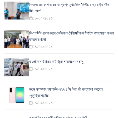
শিশুদের মহাকাশ ভাবনা ও স্বপ্নে মুখর ছিল 'ফিউচার অ্যাস্ট্রোনটস
মিট-আপ'
08/04/2026
ডিএমটিসিএলের বহরে ভেহিকেল টেলিমেটিকস সিস্টেম বাস্তবায়ন করবে
কারকোপোলো
08/04/2026
বাংলাদেশে উবারের হাইব্রিড সাবস্ক্রিপশন চালু
08/04/2026
নতুন স্যামসাং গ্যালাক্সি এ২৭ ৫জি নিয়ে কী প্রত্যাশা করছেন
প্রযুক্তিপ্রেমীরা
08/04/2026
কসপেটের নতুন দুটি স্মার্টওয়াচ আনল মোশন ভিউ