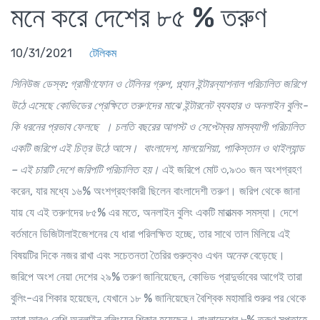
মনে করে দেশের ৮৫ % তরুণ
10/31/2021
টেলিকম
সিনিউজ ডেস্ক:
গ্রামীণফোন ও টেলিনর গ্রুপ, প্ল্যান ইন্টারন্যাশনাল পরিচালিত
জরিপে
উঠে এসেছে
কোভি
ডের
প্রেক্ষিতে তরুণদের মাঝে ইন্টারনেট ব্যবহার ও অনলাইন বুলিং-
কি ধরনের প্রভাব ফেলছে
।
চলতি বছরের আগস্ট ও সেপ্টেম্বর মাসব্যাপী পরিচালিত
একটি জরি
পে এই চিত্র উঠে আসে
।
বাংলাদেশ, মালয়েশিয়া, পাকিস্তান ও থাইল্যান্ড
– এই চারটি দেশে জরিপটি পরিচালিত হয়।
এই জরিপে মোট ৩,৯৩০ জন অংশগ্রহণ
করেন, যার মধ্যে ১৬% অংশগ্রহণকারী ছিলেন বাংলাদেশী তরুণ। জরিপ থেকে জানা
যায় যে এই তরুণদের ৮৫% এর মতে, অনলাইন বুলিং একটি মারাত্মক সমস্যা। দেশে
বর্তমানে ডিজিটালাইজেশনের যে ধারা পরিলক্ষিত হচ্ছে, তার সাথে তাল মিলিয়ে এই
বিষয়টির দিকে নজর রাখা এবং সচেতনতা তৈরির গুরুত্বও এখন
অনেক
বেড়েছে।
জরিপে অংশ নেয়া দেশের ২৯% তরুণ জানিয়েছেন, কোভিড প্রাদুর্ভাবের আগেই তারা
বুলিং-এর শিকার হয়েছেন, যেখানে ১৮ % জানিয়েছেন বৈশ্বিক মহামারি শুরুর পর থেকে
তারা আরও বেশি অনলাইন বুলিংয়ের শিকার হয়েছেন। বাংলাদেশের ৮% তরুণ সপ্তাহে