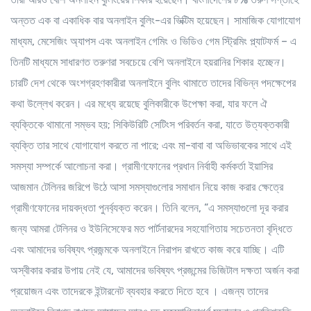
অন্তত এক বা একাধিক বার অনলাইন বুলিং-এর ভিক্টিম হয়েছেন। সামাজিক যোগাযোগ
মাধ্যম, মেসেজিং অ্যাপস এবং অনলাইন গেমিং ও ভিডিও গেম স্ট্রিমিং প্ল্যাটফর্ম – এ
তিনটি মাধ্যমে সাধারণত তরুণরা সবচেয়ে বেশি অনলাইনে হয়রানির শিকার
হচ্ছেন
।
চারটি দেশ থেকে অংশগ্রহণকারীরা অনলাইনে বুলিং থামাতে তাদের বিভিন্ন পদক্ষেপের
কথা উল্লেখ করেন। এর মধ্যে রয়েছে বুলিকারীকে উপেক্ষা করা, যার ফলে ঐ
ব্যক্তিকে থামানো সম্ভব হয়; সিকিউরিটি সেটিংস পরিবর্তন করা, যাতে উত্যক্তকারী
ব্যক্তি তার সাথে যোগাযোগ করতে না পারে; এবং মা-বাবা বা অভিভাবকের সাথে এই
সমস্যা সম্পর্কে আলোচনা করা। গ্রামীণফোনের প্রধান নির্বাহী কর্মকর্তা ইয়াসির
আজমান টেলিনর জরিপে উঠে আসা সমস্যাগুলোর সমাধান নিয়ে কাজ করার ক্ষেত্রে
গ্রামীণফোনের দায়বদ্ধতা পুনর্ব্যক্ত করেন। তিনি বলেন, “এ সমস্যাগুলো দূর করার
জন্য আমরা টেলিনর ও ইউনিসেফের মত পার্টনারদের সহযোগিতায় সচেতনতা বৃদ্ধিতে
এবং আমাদের ভবিষ্যৎ প্রজন্মকে অনলাইনে নিরাপদ রাখতে কাজ করে যাচ্ছি। এটি
অস্বীকার করার উপায় নেই যে, আমাদের ভবিষ্যৎ প্রজন্মের ডিজিটাল দক্ষতা অর্জন করা
প্রয়োজন এবং তাদেরকে ইন্টারনেট ব্যবহার করতে দিতে হবে । এজন্য তাদের