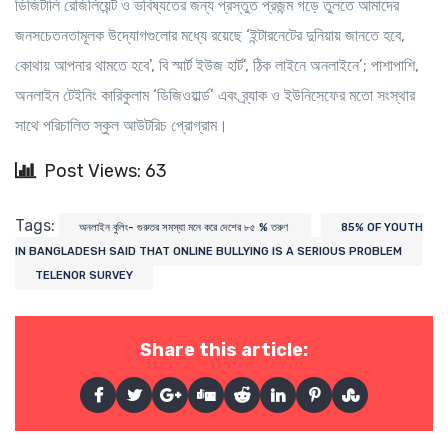
ডিজিটালি রেজিলিয়েন্ট ও ভবিষ্যতের জন্য প্রস্তুত প্রজন্ম গড়ে তুলতে আমাদের
জনসচেতনতামূলক উদ্যোগগুলোর মধ্যে রয়েছে ‘ইন্টারনেটের দুনিয়ায় জানতে হবে,
কোথায় আপনার থামতে হবে’, বি স্মার্ট ইউজ হার্ট’, ঠিক লাইনে অনলাইনে’; পাশাপাশি,
অনলাইন টেইনিং কারিকুলাম ‘ডিজিওয়ার্ল্ড’ এবং ব্র্যাক ও ইউনিসেফের মতো সংস্থার
সাথে পরিচালিত স্কুল আউটরিচ প্রোগ্রাম।
Post Views: 63
Tags:
অনলাইন বুলিং- গুরুতর সমস্যা মনে করে দেশের ৮৫ % তরুণ
85% OF YOUTH
IN BANGLADESH SAID THAT ONLINE BULLYING IS A SERIOUS PROBLEM
TELENOR SURVEY
Share this article: