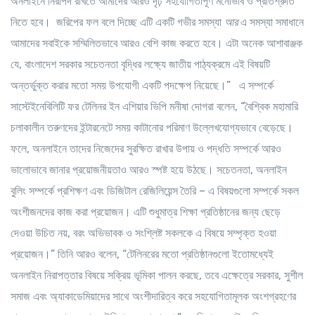
অনলাইনে নিরাপদ রাখতে আমাদের আরও দৃঢ় সহযোগিতাপূর্ণ মনোভাব ও প্রতিশ্রুতি
নিতে হবে। জরিপের ফল বলে দিচ্ছে এটি একটি গভীর সমস্যা
আর
এ সমস্যা সমাধানে
আমাদের সবাইকে সম্মিলিতভাবে আরও বেশি কাজ করতে হবে। এটা অনেক আশাবাঞ্জক
যে, বাংলাদেশ সরকার সচেতনতা বৃদ্ধির লক্ষ্যে জাতীয় পাঠ্যক্রমে এই বিষয়টি
অন্তর্ভুক্ত করার মতো সময় উপযোগী একটি পদক্ষেপ নিয়েছে।” এ সম্পর্কে
সাস্টেইনেবিলিটি ফর টেলিনর ইন এশিয়ার ভিপি মনীষা দোগরা বলেন, “বৈশ্বিক মহামারি
চলাকালীন তরুণদের ইন্টারনেটে সময় কাটানোর পরিমাণ উল্লেখযোগ্যভাবে বেড়েছে।
ফলে, অনলাইনে তাদের নিজেদের সুরক্ষিত রাখার উপায় ও পদ্ধতি সম্পর্কে আরও
ভালোভাবে জানার প্রয়োজনীয়তাও আরও স্পষ্ট হয়ে উঠছে। সচেতনতা, অনলাইন
বুলিং সম্পর্কে প্রশিক্ষণ এবং ডিজিটাল রেজিলিয়েন্স তৈরি – এ বিষয়গুলো সম্পর্কে সকল
অংশীজনদের কাজ করা প্রয়োজন। এটি শুধুমাত্র শিক্ষা প্রতিষ্ঠানের জন্য ছেড়ে
দেওয়া উচিত নয়, বরং অভিভাবক ও সংশ্লিষ্ট সকলকে এ বিষয়ে সম্পৃক্ত হওয়া
প্রয়োজন।” তিনি আরও বলেন, “টেলিনরের মতো প্রতিষ্ঠানগুলো ইতোমধ্যেই
অনলাইন নিরাপত্তার বিষয়ে সক্রিয় ভূমিকা পালন করছে, তবে এক্ষেত্রে সরকার, সুশীল
সমাজ এবং অ্যাকাডেমিয়াদের সাথে অংশীদারিত্ব করে সহযোগিতামূলক অংশগ্রহণের