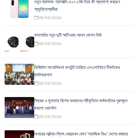
নতুন স্যামসাং গ্যালাক্সি এ২৭ ৫জি নিয়ে কী প্রত্যাশা করছেন
প্রযুক্তিপ্রেমীরা
08/04/2026
কসপেটের নতুন দুটি স্মার্টওয়াচ আনল মোশন ভিউ
08/04/2026
ডিজিটাল সাংবাদিকতা কনটেন্ট তৈরিতে এনএসইউতে টিকটকের
মাস্টারক্লাস
08/04/2026
বিক্রয় ও মুনাফায় বিশেষ অবদানের স্বীকৃতিতে কর্মকর্তাদের পুরস্কৃত
করলো ওয়ালটন
08/04/2026
অনারের আল্ট্রা-স্লিম ফোল্ডেবল ফোন ‘ম্যাজিক ভি৬’ দেশের বাজারে