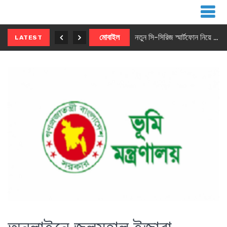
নতুন ৫জি মাস্টার ফোন আনছে ইনফিনিক্স
মোবাইল
নতুন সি-সিরিজ স্মার্টফোন নিয়ে আসছে রিয়েলমি
LATEST