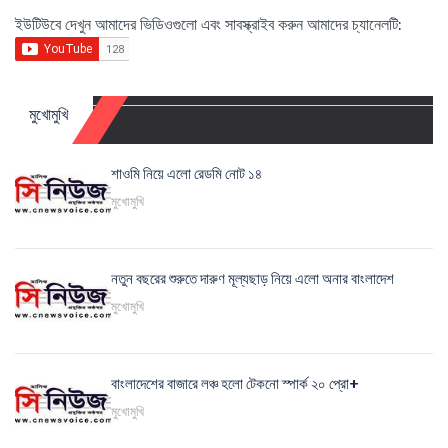
ইউটিউবে দেখুন আমাদের ভিডিওগুলো এবং সাবস্ক্রাইব করুন আমাদের চ্যানেলটি:
মুখোমুখি
শাওমি নিয়ে এলো রেডমি নোট ১৪
মুখোমুখি
নতুন বছরের শুরুতে দারুণ মূল্যছাড় নিয়ে এলো অনার বাংলাদেশ
মুখোমুখি
বাংলাদেশের বাজারে লঞ্চ হলো টেকনো স্পার্ক ২০ প্রো+
মুখোমুখি