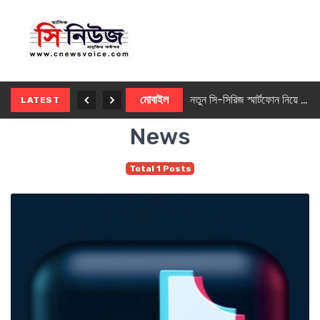
নতুন ৫জি মাস্টার ফোন আনছে ইনফিনিক্স
মোবাইল
নতুন সি-সিরিজ স্মার্টফোন নিয়ে আসছে রিয়েলমি
LATEST
News
Total 1 Posts