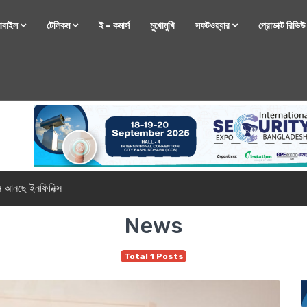
োবাইল
টেলিকম
ই – কমার্স
মুখোমুখি
সফটওয়্যার
প্রোডাক্ট রিভি
্টফোন নিয়ে আসছে রিয়েলমি
News
Total 1 Posts