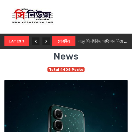
নতুন ৫জি মাস্টার ফোন আনছে ইনফিনিক্স
মোবাইল
নতুন সি-সিরিজ স্মার্টফোন নিয়ে আসছে রিয়েলমি
LATEST
News
Total 4408 Posts