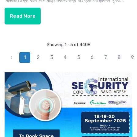
সিনিউজ ডেস্ক: বাংলাদেশে গাড়িচালকদের জন্য 'হাইব্রিড সাবস্ক্রিপশন' সুবিধা...
Read More
Showing 1 - 5 of 4408
‹
1
2
3
4
5
6
7
8
9