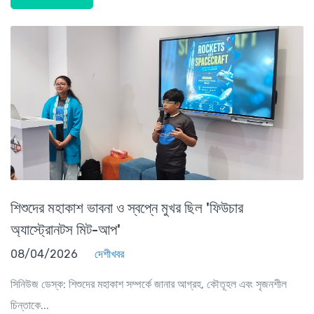
শিশুদের মহাকাশ ভাবনা ও স্বপ্নে মুখর ছিল 'ফিউচার
অ্যাস্ট্রোনটস মিট-আপ'
08/04/2026
দেশীখবর
সিনিউজ ডেস্ক: শিশুদের মহাকাশ সম্পর্কে জানার আগ্রহ, কৌতূহল এবং সৃজনশীল
চিন্তাকে...