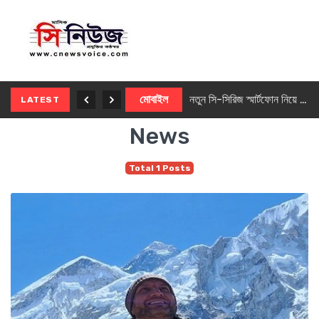
নতুন ৫জি মাস্টার ফোন আনছে ইনফিনিক্স
মোবাইল
নতুন সি-সিরিজ স্মার্টফোন নিয়ে আসছে রিয়েলমি
LATEST
News
Total 1 Posts