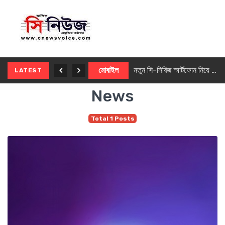
নতুন ৫জি মাস্টার ফোন আনছে ইনফিনিক্স
মোবাইল
নতুন সি-সিরিজ স্মার্টফোন নিয়ে আসছে রিয়েলমি
LATEST
News
Total 1 Posts