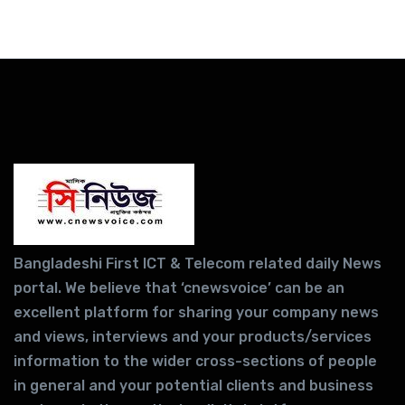
Bangladeshi First ICT & Telecom related daily News
portal. We believe that ‘cnewsvoice’ can be an
excellent platform for sharing your company news
and views, interviews and your products/services
information to the wider cross-sections of people
in general and your potential clients and business