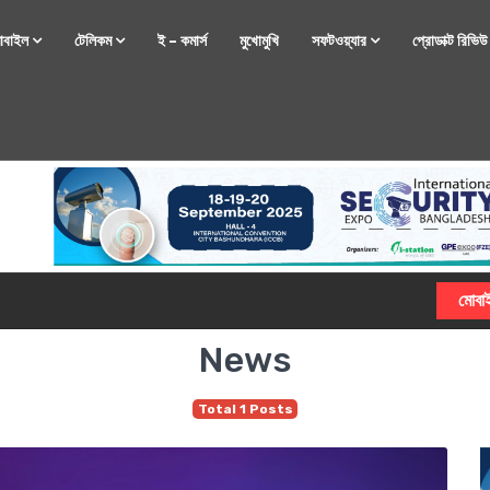
োবাইল
টেলিকম
ই – কমার্স
মুখোমুখি
সফটওয়্যার
প্রোডাক্ট রিভি
্টফোন নিয়ে আসছে রিয়েলমি
News
Total 1 Posts