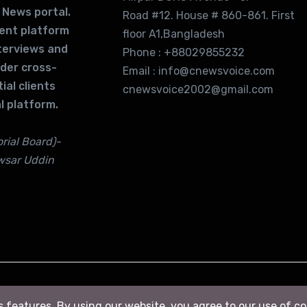
 News portal.
Road #12. House # 860-861. First
lent platform
floor A1,Bangladesh
terviews and
Phone : +88029855232
ider cross-
Email : info@cnewsvoice.com
ial clients
cnewsvoice2002@gmail.com
l platform.
rial Board)-
wsar Uddin
ts features. By using our website, you agree to our use of c