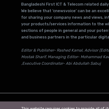
Bangladeshi First ICT & Telecom related daily
We believe that ‘cnewsvoice’ can be an excel
for sharing your company news and views, in
your products/services information to the w
sections of people in general and your potent
and business partners in the particular digita
Editor & Publisher- Rashed Kamal, Advisor (Edito
Mostak Sharif, Managing Editor- Mohammad Ka
,Executive Coordinator- Abi Abdullah Sabuj
© 2026
সি নিউজ
. All right Reserved
This website requires cookies to provide all of i