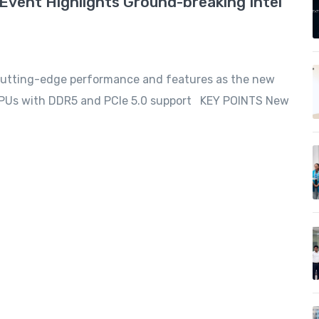
Event Highlights Ground-breaking Intel
 cutting-edge performance and features as the new
 CPUs with DDR5 and PCIe 5.0 support KEY POINTS New