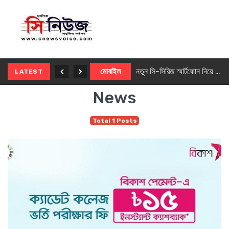
নতুন ৫জি মাস্টার ফোন আনছে ইনফিনিক্স
মোবাইল
নতুন সি-সিরিজ স্মার্টফোন নিয়ে আসছে রিয়েলমি
LATEST
News
Total 1 Posts