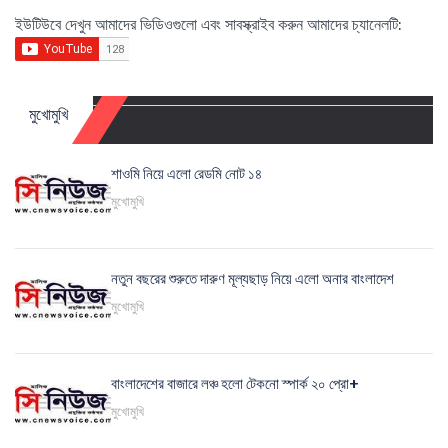
ইউটিউবে দেখুন আমাদের ভিডিওগুলো এবং সাবস্ক্রাইব করুন আমাদের চ্যানেলটি:
মুখোমুখি
শাওমি নিয়ে এলো রেডমি নোট ১৪
মুখোমুখি
নতুন বছরের শুরুতে দারুণ মূল্যছাড় নিয়ে এলো অনার বাংলাদেশ
মুখোমুখি
বাংলাদেশের বাজারে লঞ্চ হলো টেকনো স্পার্ক ২০ প্রো+
মুখোমুখি