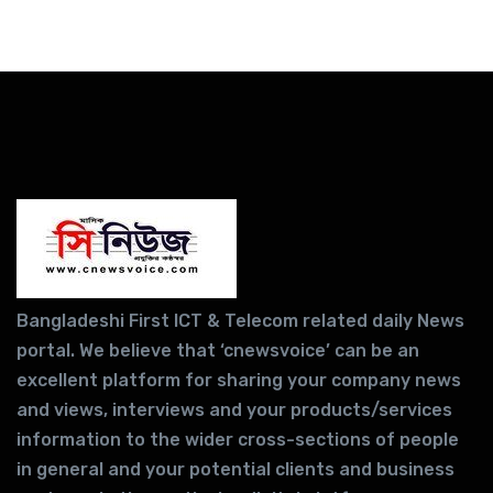
Bangladeshi First ICT & Telecom related daily News
portal. We believe that ‘cnewsvoice’ can be an
excellent platform for sharing your company news
and views, interviews and your products/services
information to the wider cross-sections of people
in general and your potential clients and business