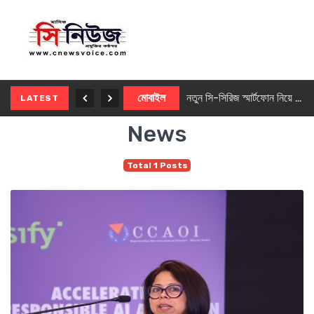
নতুন ৫জি মাস্টার ফোন আনছে ইনফিনিক্স
মোবাইল
নতুন সি-সিরিজ স্মার্টফোন নিয়ে আসছে রিয়েলমি
LATEST
News
Total 1 Posts