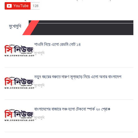
মুখোমুখি
শাওমি নিয়ে এলো রেডমি নোট ১৪
মুখোমুখি
নতুন বছরের শুরুতে দারুণ মূল্যছাড় নিয়ে এলো অনার বাংলাদেশ
মুখোমুখি
বাংলাদেশের বাজারে লঞ্চ হলো টেকনো স্পার্ক ২০ প্রো+
মুখোমুখি