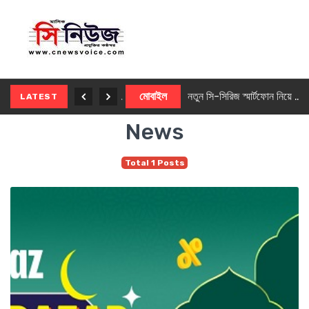
নতুন ৫জি মাস্টার ফোন আনছে ইনফিনিক্স
মোবাইল
নতুন সি-সিরিজ স্মার্টফোন নিয়ে আসছে রিয়েলমি
LATEST
News
Total 1 Posts