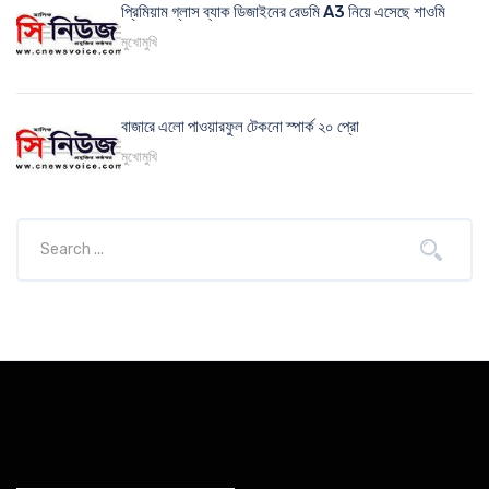
প্রিমিয়াম গ্লাস ব্যাক ডিজাইনের রেডমি A3 নিয়ে এসেছে শাওমি
মুখোমুখি
বাজারে এলো পাওয়ারফুল টেকনো স্পার্ক ২০ প্রো
মুখোমুখি