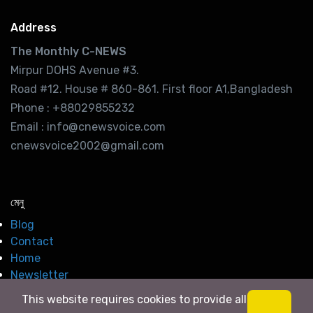
Address
The Monthly C-NEWS
Mirpur DOHS Avenue #3.
Road #12. House # 860-861. First floor A1,Bangladesh
Phone : +88029855232
Email : info@cnewsvoice.com
cnewsvoice2002@gmail.com
মেনু
Blog
Contact
Home
Newsletter
This website requires cookies to provide all