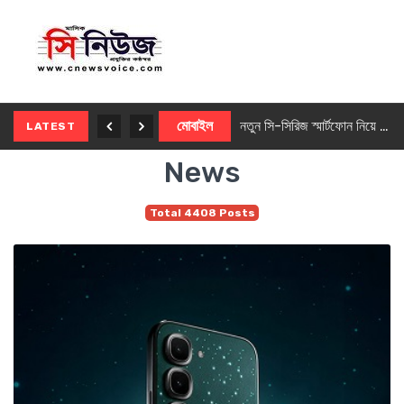
নতুন ৫জি মাস্টার ফোন আনছে ইনফিনিক্স
মোবাইল
নতুন সি-সিরিজ স্মার্টফোন নিয়ে আসছে রিয়েলমি
LATEST
News
Total 4408 Posts