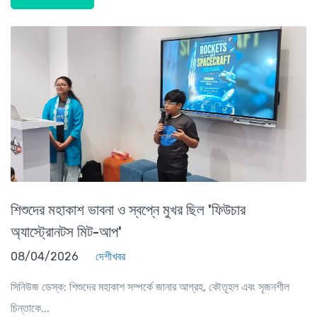
শিশুদের মহাকাশ ভাবনা ও স্বপ্নে মুখর ছিল 'ফিউচার
অ্যাস্ট্রোনটস মিট-আপ'
08/04/2026
দেশীখবর
সিনিউজ ডেস্ক: শিশুদের মহাকাশ সম্পর্কে জানার আগ্রহ, কৌতূহল এবং সৃজনশীল
চিন্তাকে...