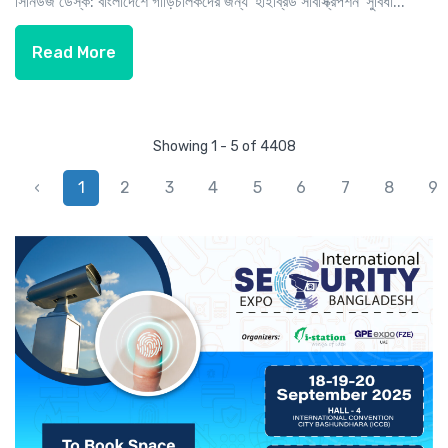
সিনিউজ ডেস্ক: বাংলাদেশে গাড়িচালকদের জন্য 'হাইব্রিড সাবস্ক্রিপশন' সুবিধা...
Read More
Showing 1 - 5 of 4408
‹
1
2
3
4
5
6
7
8
9