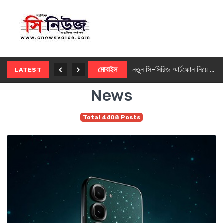
নতুন ৫জি মাস্টার ফোন আনছে ইনফিনিক্স
মোবাইল
নতুন সি-সিরিজ স্মার্টফোন নিয়ে আসছে রিয়েলমি
LATEST
News
Total 4408 Posts