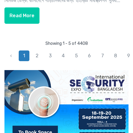
সিনিউজ ডেস্ক: বাংলাদেশে গাড়িচালকদের জন্য 'হাইব্রিড সাবস্ক্রিপশন' সুবিধা...
Read More
Showing 1 - 5 of 4408
‹
1
2
3
4
5
6
7
8
9