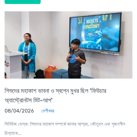
শিশুদের মহাকাশ ভাবনা ও স্বপ্নে মুখর ছিল 'ফিউচার
অ্যাস্ট্রোনটস মিট-আপ'
08/04/2026
দেশীখবর
সিনিউজ ডেস্ক: শিশুদের মহাকাশ সম্পর্কে জানার আগ্রহ, কৌতূহল এবং সৃজনশীল
চিন্তাকে...