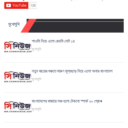
মুখোমুখি
শাওমি নিয়ে এলো রেডমি নোট ১৪
মুখোমুখি
নতুন বছরের শুরুতে দারুণ মূল্যছাড় নিয়ে এলো অনার বাংলাদেশ
মুখোমুখি
বাংলাদেশের বাজারে লঞ্চ হলো টেকনো স্পার্ক ২০ প্রো+
মুখোমুখি