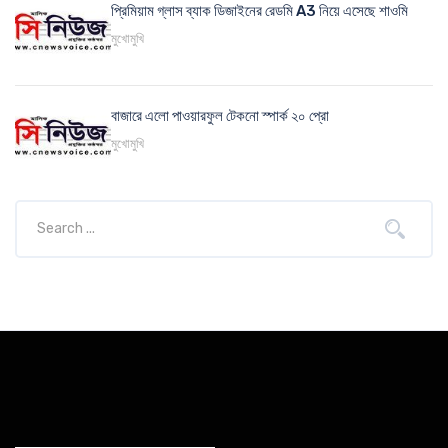
প্রিমিয়াম গ্লাস ব্যাক ডিজাইনের রেডমি A3 নিয়ে এসেছে শাওমি
মুখোমুখি
বাজারে এলো পাওয়ারফুল টেকনো স্পার্ক ২০ প্রো
মুখোমুখি