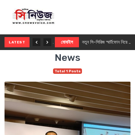
নতুন ৫জি মাস্টার ফোন আনছে ইনফিনিক্স
মোবাইল
নতুন সি-সিরিজ স্মার্টফোন নিয়ে আসছে রিয়েলমি
LATEST
News
Total 1 Posts