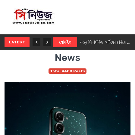
নতুন ৫জি মাস্টার ফোন আনছে ইনফিনিক্স
মোবাইল
নতুন সি-সিরিজ স্মার্টফোন নিয়ে আসছে রিয়েলমি
LATEST
News
Total 4408 Posts