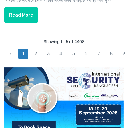
সিনিউজ ডেস্ক: বাংলাদেশে গাড়িচালকদের জন্য 'হাইব্রিড সাবস্ক্রিপশন' সুবিধা...
Read More
Showing 1 - 5 of 4408
‹
1
2
3
4
5
6
7
8
9