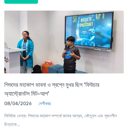
শিশুদের মহাকাশ ভাবনা ও স্বপ্নে মুখর ছিল 'ফিউচার
অ্যাস্ট্রোনটস মিট-আপ'
08/04/2026
দেশীখবর
সিনিউজ ডেস্ক: শিশুদের মহাকাশ সম্পর্কে জানার আগ্রহ, কৌতূহল এবং সৃজনশীল
চিন্তাকে...