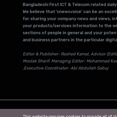
Bangladeshi First ICT & Telecom related daily
We believe that ‘cnewsvoice’ can be an excel
for sharing your company news and views, in
your products/services information to the w
sections of people in general and your potent
and business partners in the particular digita
Editor & Publisher- Rashed Kamal, Advisor (Edito
Mostak Sharif, Managing Editor- Mohammad Ka
,Executive Coordinator- Abi Abdullah Sabuj
© 2026
সি নিউজ
. All right Reserved
This website requires cookies to provide all of i