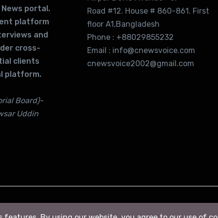
 News portal.
Road #12. House # 860-861. First
lent platform
floor A1,Bangladesh
terviews and
Phone : +88029855232
ider cross-
Email : info@cnewsvoice.com
ial clients
cnewsvoice2002@gmail.com
l platform.
rial Board)-
wsar Uddin
ts features. By using our website, you agree to our use of c