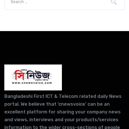
Bangladeshi First ICT & Telecom related daily News
portal. We believe that ‘cnewsvoice’ can be an
excellent platform for sharing your company news
and views, interviews and your products/services
information to the wider cross-sections of people