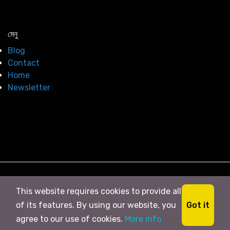
মেনু
Blog
Contact
Home
Newsletter
© 2026
সি নিউজ
. All right Reserved
This website requires cookies to provide all
Got it
of its features. By using our website, you
agree to our use of cookies.
More info