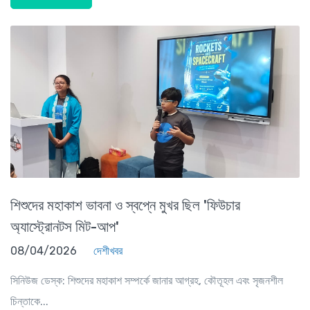
শিশুদের মহাকাশ ভাবনা ও স্বপ্নে মুখর ছিল 'ফিউচার
অ্যাস্ট্রোনটস মিট-আপ'
08/04/2026
দেশীখবর
সিনিউজ ডেস্ক: শিশুদের মহাকাশ সম্পর্কে জানার আগ্রহ, কৌতূহল এবং সৃজনশীল
চিন্তাকে...