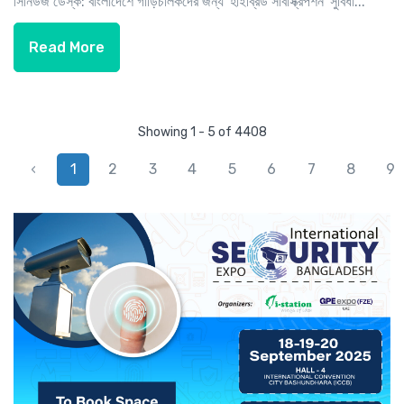
সিনিউজ ডেস্ক: বাংলাদেশে গাড়িচালকদের জন্য 'হাইব্রিড সাবস্ক্রিপশন' সুবিধা...
Read More
Showing 1 - 5 of 4408
‹
1
2
3
4
5
6
7
8
9