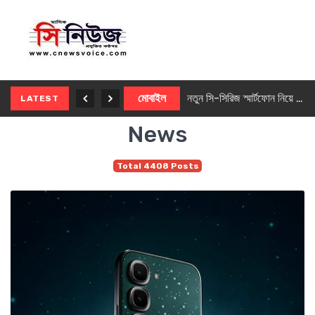
নতুন ৫জি মাস্টার ফোন আনছে ইনফিনিক্স
মোবাইল
নতুন সি-সিরিজ স্মার্টফোন নিয়ে আসছে রিয়েলমি
LATEST
News
Total 4408 Posts