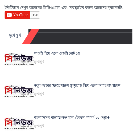
ইউটিউবে দেখুন আমাদের ভিডিওগুলো এবং সাবস্ক্রাইব করুন আমাদের চ্যানেলটি:
মুখোমুখি
শাওমি নিয়ে এলো রেডমি নোট ১৪
মুখোমুখি
নতুন বছরের শুরুতে দারুণ মূল্যছাড় নিয়ে এলো অনার বাংলাদেশ
মুখোমুখি
বাংলাদেশের বাজারে লঞ্চ হলো টেকনো স্পার্ক ২০ প্রো+
মুখোমুখি