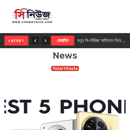
নতুন ৫জি মাস্টার ফোন আনছে ইনফিনিক্স
মোবাইল
নতুন সি-সিরিজ স্মার্টফোন নিয়ে আসছে রিয়েলমি
LATEST
News
Total 1 Posts