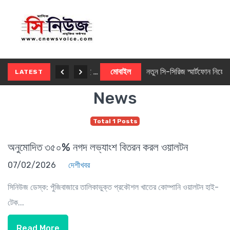
নতুন ৫জি মাস্টার ফোন আনছে ইনফিনিক্স
মোবাইল
নতুন সি-সিরিজ স্মার্টফোন নিয়ে আসছে রিয়েলমি
LATEST
News
Total 1 Posts
অনুমোদিত ৩৫০% নগদ লভ্যাংশ বিতরন করল ওয়ালটন
07/02/2026
দেশীখবর
সিনিউজ ডেস্ক: পুঁজিবাজারে তালিকাভুক্ত প্রকৌশল খাতের কোম্পানি ওয়ালটন হাই-
টেক...
Read More