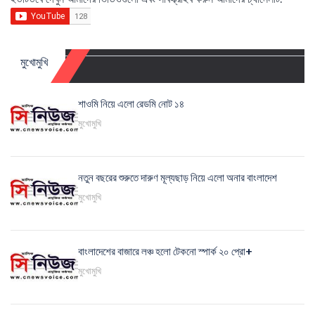
মুখোমুখি
শাওমি নিয়ে এলো রেডমি নোট ১৪
মুখোমুখি
নতুন বছরের শুরুতে দারুণ মূল্যছাড় নিয়ে এলো অনার বাংলাদেশ
মুখোমুখি
বাংলাদেশের বাজারে লঞ্চ হলো টেকনো স্পার্ক ২০ প্রো+
মুখোমুখি