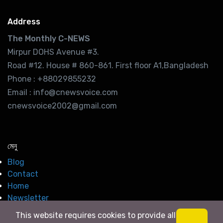
Address
The Monthly C-NEWS
Mirpur DOHS Avenue #3.
Road #12. House # 860-861. First floor A1,Bangladesh
Phone : +88029855232
Email : info@cnewsvoice.com
cnewsvoice2002@gmail.com
মেনু
Blog
Contact
Home
Newsletter
This website requires cookies to provide all