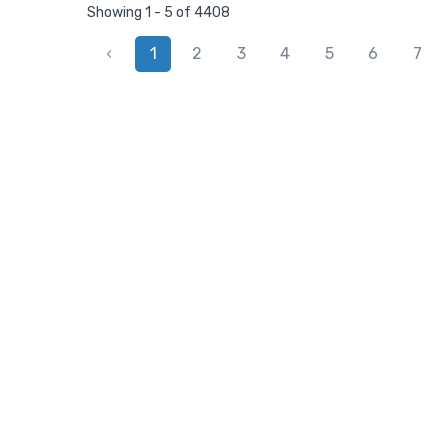
Showing 1 - 5 of 4408
‹
1
2
3
4
5
6
7