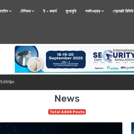
োবাইল
টেলিকম
ই – কমার্স
মুখোমুখি
সফটওয়্যার
প্রোডাক্ট রিভি
্টফোন নিয়ে আসছে রিয়েলমি
News
Total 4408 Posts