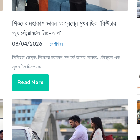
শিশুদের মহাকাশ ভাবনা ও স্বপ্নে মুখর ছিল 'ফিউচার
অ্যাস্ট্রোনটস মিট-আপ'
08/04/2026
দেশীখবর
..
সিনিউজ ডেস্ক: শিশুদের মহাকাশ সম্পর্কে জানার আগ্রহ, কৌতূহল এবং
সৃজনশীল চিন্তাকে...
Read More