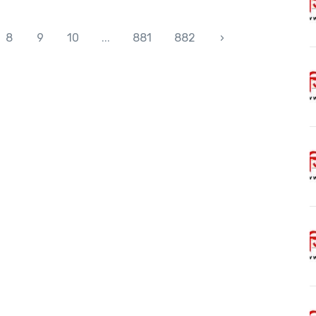
8
9
10
...
881
882
›