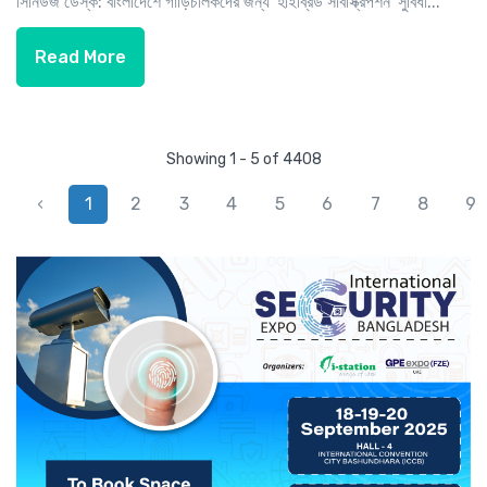
সিনিউজ ডেস্ক: বাংলাদেশে গাড়িচালকদের জন্য 'হাইব্রিড সাবস্ক্রিপশন' সুবিধা...
Read More
Showing 1 - 5 of 4408
‹
1
2
3
4
5
6
7
8
9