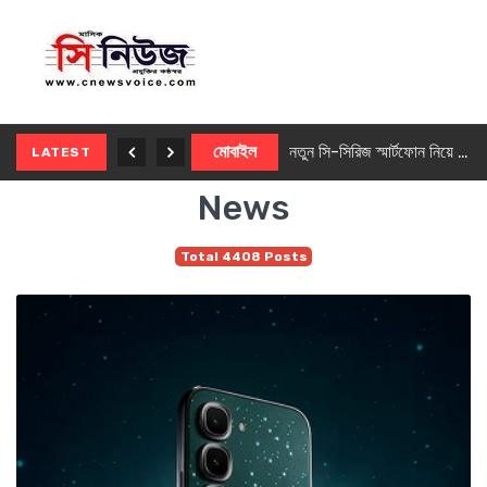
নতুন ৫জি মাস্টার ফোন আনছে ইনফিনিক্স
মোবাইল
নতুন সি-সিরিজ স্মার্টফোন নিয়ে আসছে রিয়েলমি
LATEST
News
Total 4408 Posts