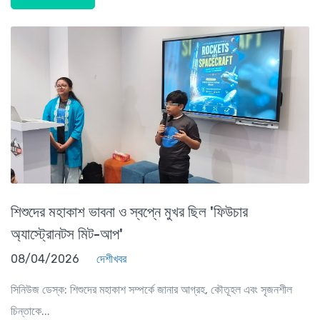
শিশুদের মহাকাশ ভাবনা ও স্বপ্নে মুখর ছিল 'ফিউচার
অ্যাস্ট্রোনটস মিট-আপ'
08/04/2026
দেশীখবর
সিনিউজ ডেস্ক: শিশুদের মহাকাশ সম্পর্কে জানার আগ্রহ, কৌতূহল এবং সৃজনশীল
চিন্তাকে...