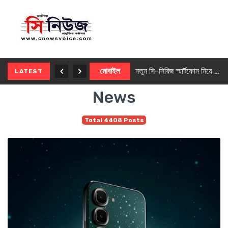
নতুন ৫জি মাস্টার ফোন আনছে ইনফিনিক্স
মোবাইল
নতুন সি-সিরিজ স্মার্টফোন নিয়ে আসছে রিয়েলমি
LATEST
News
Total 4408 Posts