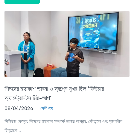
শিশুদের মহাকাশ ভাবনা ও স্বপ্নে মুখর ছিল 'ফিউচার
অ্যাস্ট্রোনটস মিট-আপ'
08/04/2026
দেশীখবর
সিনিউজ ডেস্ক: শিশুদের মহাকাশ সম্পর্কে জানার আগ্রহ, কৌতূহল এবং সৃজনশীল
চিন্তাকে...