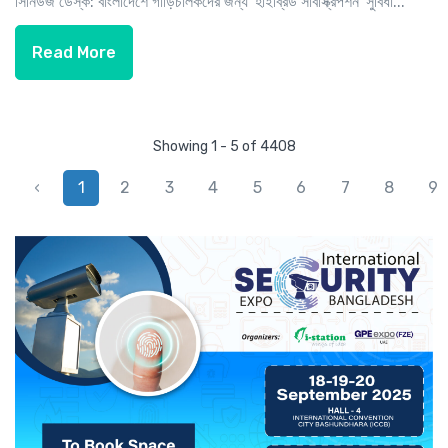
সিনিউজ ডেস্ক: বাংলাদেশে গাড়িচালকদের জন্য 'হাইব্রিড সাবস্ক্রিপশন' সুবিধা...
Read More
Showing 1 - 5 of 4408
‹
1
2
3
4
5
6
7
8
9