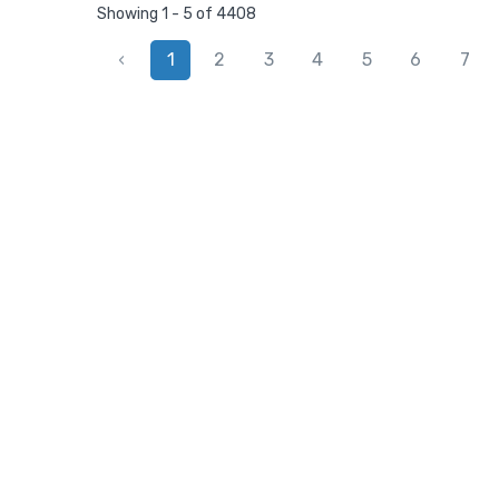
Showing 1 - 5 of 4408
‹
1
2
3
4
5
6
7