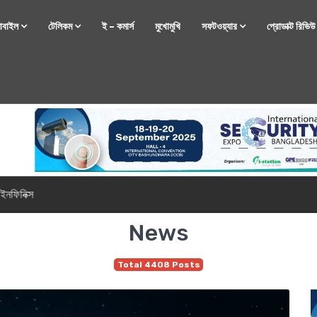
োবাইল
টেলিকম
ই – কমার্স
মুখোমুখি
সফটওয়্যার
প্রোডাক্ট রিভি
্টফোন নিয়ে আসছে রিয়েলমি
News
Total 4408 Posts