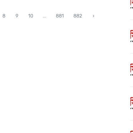
8
9
10
...
881
882
›