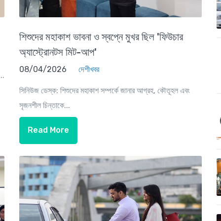
শিশুদের মহাকাশ ভাবনা ও স্বপ্নে মুখর ছিল 'ফিউচার
অ্যাস্ট্রোনটস মিট-আপ'
08/04/2026
দেশীখবর
..
সিনিউজ ডেস্ক: শিশুদের মহাকাশ সম্পর্কে জানার আগ্রহ, কৌতূহল এবং
সৃজনশীল চিন্তাকে...
Read More