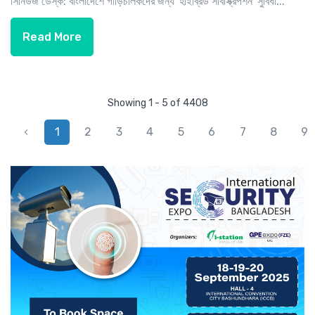
সিনিউজ ডেস্ক: বাংলাদেশে গাড়িচালকদের জন্য 'হাইব্রিড সাবস্ক্রিপশন' সুবিধা...
Read More
Showing 1 - 5 of 4408
‹
1
2
3
4
5
6
7
8
9