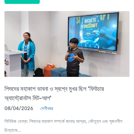
শিশুদের মহাকাশ ভাবনা ও স্বপ্নে মুখর ছিল 'ফিউচার
অ্যাস্ট্রোনটস মিট-আপ'
08/04/2026
দেশীখবর
সিনিউজ ডেস্ক: শিশুদের মহাকাশ সম্পর্কে জানার আগ্রহ, কৌতূহল এবং সৃজনশীল
চিন্তাকে...