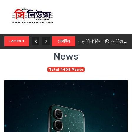
নতুন ৫জি মাস্টার ফোন আনছে ইনফিনিক্স
মোবাইল
নতুন সি-সিরিজ স্মার্টফোন নিয়ে আসছে রিয়েলমি
LATEST
News
Total 4408 Posts