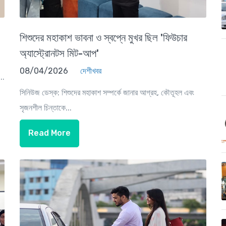
শিশুদের মহাকাশ ভাবনা ও স্বপ্নে মুখর ছিল 'ফিউচার
অ্যাস্ট্রোনটস মিট-আপ'
08/04/2026
দেশীখবর
..
সিনিউজ ডেস্ক: শিশুদের মহাকাশ সম্পর্কে জানার আগ্রহ, কৌতূহল এবং
সৃজনশীল চিন্তাকে...
Read More