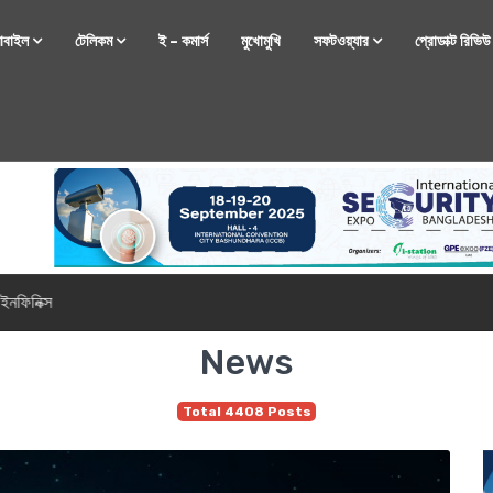
োবাইল
টেলিকম
ই – কমার্স
মুখোমুখি
সফটওয়্যার
প্রোডাক্ট রিভি
্টফোন নিয়ে আসছে রিয়েলমি
News
Total 4408 Posts