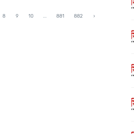
8
9
10
...
881
882
›