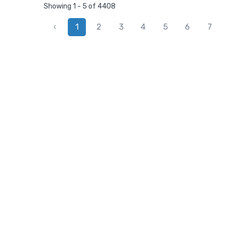
Showing 1 - 5 of 4408
‹
1
2
3
4
5
6
7